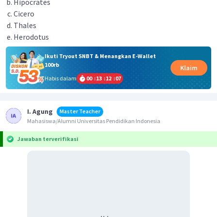
Hipocrates
Cicero
Thales
Herodotus
Ikuti Tryout SNBT & Menangkan E-Wallet
100rb
Klaim
Habis dalam
00
:
13
:
12
:
07
I. Agung
Master Teacher
Mahasiswa/Alumni Universitas Pendidikan Indonesia
Jawaban terverifikasi