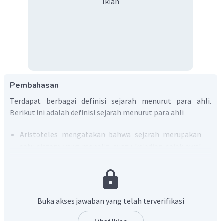
Iklan
Pembahasan
Terdapat berbagai definisi sejarah menurut para ahli.
Berikut ini adalah definisi sejarah menurut para ahli.
Aristoteles mengatakan bahwa sejarah merupakan
satu sistem yang meneliti suatu kejadian sejak awal
tersusun dalam bentuk kronologi. Selain itu,
Aristoteles pun menambahkan bahwa peristiwa-
peristiwa masa lalu harus mempunyai catatan, rekod-
rekod atau bukti-bukti yang konkrit.
Buka akses jawaban yang telah terverifikasi
Hipocrates dikenal sebagai bapak Ilmu Kedokteran.
Sehingga pandangan-pandangannya lebih berfokus
Lihat Iklan