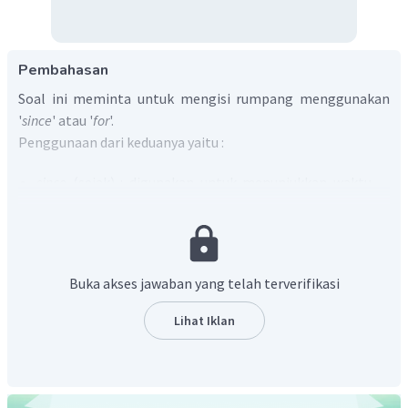
Pembahasan
Soal ini meminta untuk mengisi rumpang menggunakan
'
since
' atau '
for
'.
Penggunaan dari keduanya yaitu :
since
(sejak) : digunakan untuk menunjukkan waktu
pertama kali suatu kejadian dimulai dan kata ini
diikuti dengan keterangan waktu secara spesifik.
for
(selama) : digunakan untuk menunjukkan periode
waktu suatu kejadian terjadi.
Buka akses jawaban yang telah terverifikasi
Arti dari kalimat pada soal adalah "Riana ada di rumah Dita.
Lihat Iklan
Dia telah berada di sana ____ jam 9."
Berdasarkan arti kalimat tersebut maka kata yang tepat
untuk melengkapinya adalah "sejak" (
selama
). Dengan
demikian, kalimat pada soal menjadi "
Riana is in Dita's