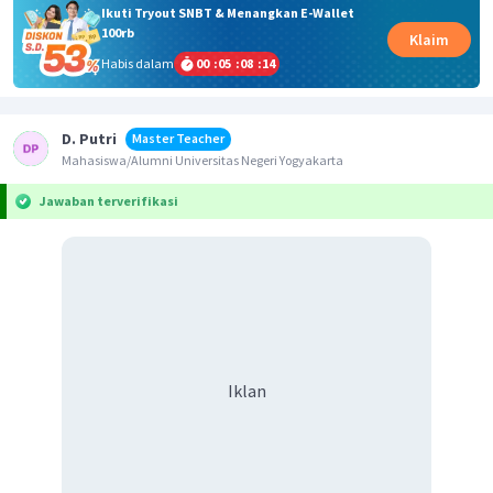
Ikuti Tryout SNBT & Menangkan E-Wallet
100rb
Klaim
Habis dalam
00
:
05
:
08
:
14
D. Putri
Master Teacher
Mahasiswa/Alumni Universitas Negeri Yogyakarta
Jawaban terverifikasi
Iklan