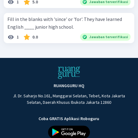
1
5.0
Jawaban terverifikasi
Fill in the blanks with 'since' or 'for'. They have learned
English ____ junior high school.
1
0.0
Jawaban terverifikasi
RUANGGURU HQ
Jl. Dr. Saharjo No.161, Manggarai Selatan, Tebet, Kota Jakarta
Selatan, Daerah Khusus Ibukota Jakarta 12860
Coba GRATIS Aplikasi Roboguru