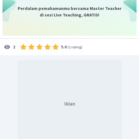
house. She has been there since 9 o'clock
" (Riana ada di
Perdalam pemahamanmu bersama Master Teacher
rumah Dita. Dia sudah ada di sana sejak jam 9 malam).
di sesi Live Teaching, GRATIS!
Jadi, jawaban yang tepat adalah
since
.
5.0
2
(
1 rating
)
Iklan