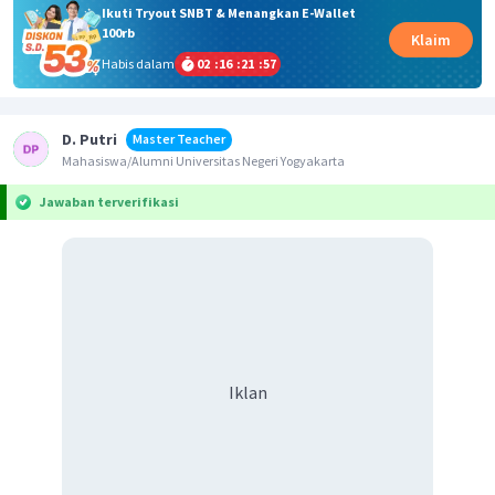
Ikuti Tryout SNBT & Menangkan E-Wallet
100rb
Klaim
Habis dalam
02
:
16
:
21
:
57
D. Putri
Master Teacher
Mahasiswa/Alumni Universitas Negeri Yogyakarta
Jawaban terverifikasi
Iklan