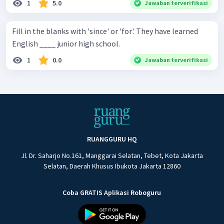
1
5.0
Jawaban terverifikasi
Fill in the blanks with 'since' or 'for'. They have learned
English ____ junior high school.
1
0.0
Jawaban terverifikasi
RUANGGURU HQ
Jl. Dr. Saharjo No.161, Manggarai Selatan, Tebet, Kota Jakarta
Selatan, Daerah Khusus Ibukota Jakarta 12860
Coba GRATIS Aplikasi Roboguru