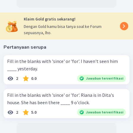
Klaim Gold gratis sekarang!
Dengan Gold kamu bisa tanya soal ke Forum
sepuasnya, lho.
Pertanyaan serupa
Fill in the blanks with 'since' or 'for'. I haven't seen him
____ yesterday.
2
0.0
Jawaban terverifikasi
Fill in the blanks with 'since' or 'for'. Riana is in Dita's
house. She has been there ____ 9 o'clock.
2
5.0
Jawaban terverifikasi