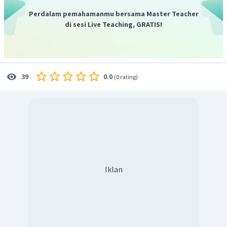
since he was at university
" (Dia telah menyukai mematuk
Perdalam pemahamanmu bersama Master Teacher
sejak dia masih di universitas.)
di sesi Live Teaching, GRATIS!
Jadi, jawaban yang tepat adalah
since
.
0.0
39
(
0 rating
)
Iklan