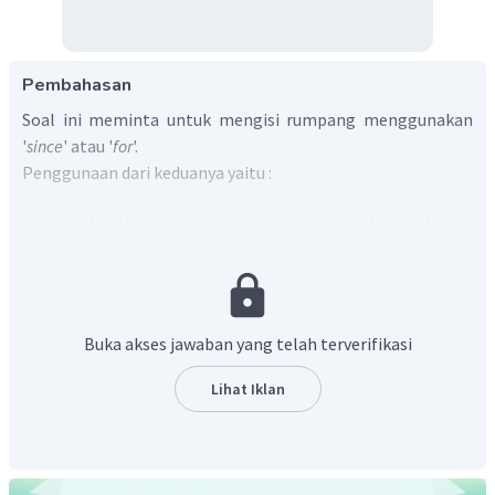
Pembahasan
Soal ini meminta untuk mengisi rumpang menggunakan
'
since
' atau '
for
'.
Penggunaan dari keduanya yaitu :
since
(sejak) : digunakan untuk menunjukkan waktu
pertama kali suatu kejadian dimulai dan kata ini
diikuti dengan keterangan waktu secara spesifik.
for
(selama) : digunakan untuk menunjukkan periode
waktu suatu kejadian terjadi.
Buka akses jawaban yang telah terverifikasi
Arti dari kalimat pada soal adalah "Dia telah menyukai
Lihat Iklan
mematuk ____ dia masih di universitas."
Berdasarkan arti kalimat tersebut maka kata yang tepat
untuk melengkapinya adalah "sejak" (
since
). Dengan
demikian, kalimat pada soal menjadi "
He has loved caving