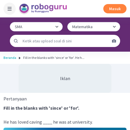
Masuk
Beranda
Fill in the blanks with 'since' or 'for'. He h...
Iklan
Pertanyaan
Fill in the blanks with 'since' or 'for'.
He has loved caving ____ he was at university.