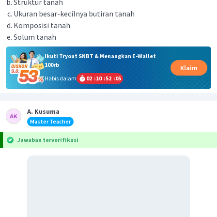
Struktur tanah
Ukuran besar-kecilnya butiran tanah
Komposisi tanah
Solum tanah
Ikuti Tryout SNBT & Menangkan E-Wallet
100rb
Klaim
Habis dalam
02
:
10
:
52
:
05
A. Kusuma
Master Teacher
Jawaban terverifikasi