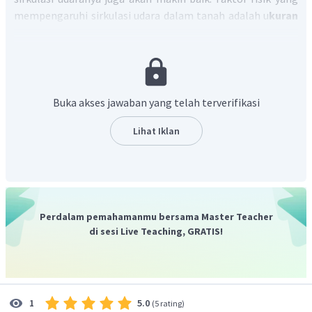
mempengaruhi sirkulasi udara dalam tanah adalah u
kuran
besar kecilnya ukuran tanah dan struktur tanah.
Jadi, jawaban yang tepat adalah B dan C.
Buka akses jawaban yang telah terverifikasi
Lihat Iklan
Perdalam pemahamanmu bersama Master Teacher
di sesi Live Teaching, GRATIS!
5.0
1
(
5 rating
)