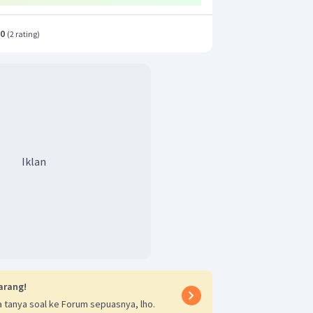
.0
(
2 rating
)
Iklan
arang!
 tanya soal ke Forum sepuasnya, lho.