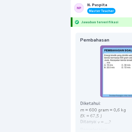
N. Puspita
Master Teacher
Jawaban terverifikasi
Pembahasan
Diketahui:
Ditanya:
Penyelesaian: