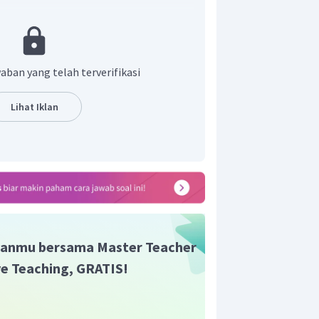
aban yang telah terverifikasi
Lihat Iklan
tan benda adalah
15 m/s.
n yang tepat adalah A.
anmu bersama Master Teacher
ive Teaching, GRATIS!