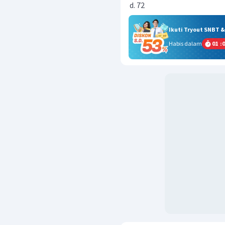
72
Ikuti Tryout SNBT 
Habis dalam
01
:
0