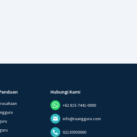
Panduan
Hubungi Kami
erusahaan
+62 815-7441-0000
angguru
info@ruangguru.com
guru
guru
02130930000