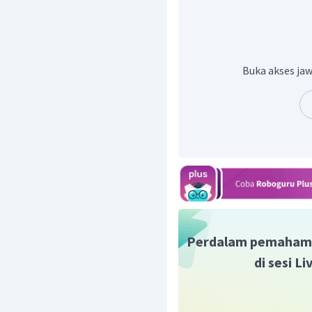
Buka akses jaw
Dengan demikian, kecepa
Oleh karena itu, jawaba
Perdalam pemaham
di sesi L