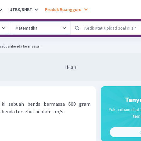
UTBK/SNBT
Produk Ruangguru
ki sebuahbenda bermassa ...
Iklan
Tany
iliki sebuah benda bermassa 600 gram
Yuk, cobain chat 
 benda tersebut adalah ... m/s.
tema
C