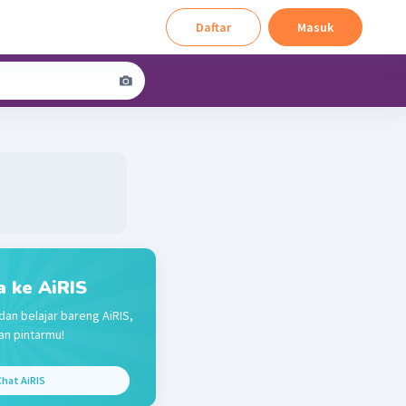
Daftar
Masuk
a ke AiRIS
dan belajar bareng AiRIS,
n pintarmu!
hat AiRIS