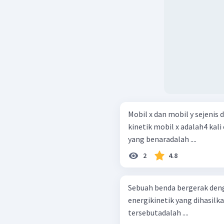
Mobil x dan mobil y sejenis
kinetik mobil x adalah4 kali
yang benaradalah ....
2
4.8
Sebuah benda bergerak den
energikinetik yang dihasilk
tersebutadalah ....