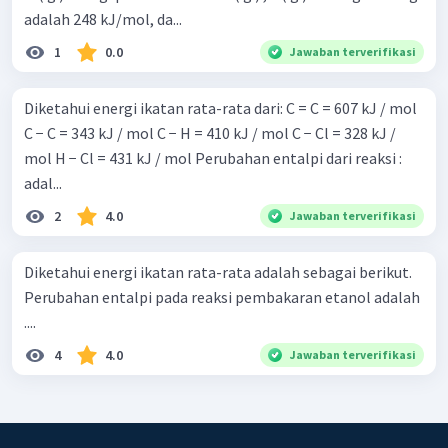
adalah 248 kJ/mol, da...
1
0.0
Jawaban terverifikasi
Diketahui energi ikatan rata-rata dari: C = C = 607 kJ / mol
C − C = 343 kJ / mol C − H = 410 kJ / mol C − Cl = 328 kJ /
mol H − Cl = 431 kJ / mol Perubahan entalpi dari reaksi :
adal...
2
4.0
Jawaban terverifikasi
Diketahui energi ikatan rata-rata adalah sebagai berikut.
Perubahan entalpi pada reaksi pembakaran etanol adalah
....
4
4.0
Jawaban terverifikasi