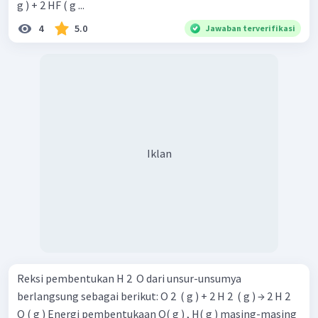
g ) + 2 HF ( g ...
4
5.0
Jawaban terverifikasi
Iklan
Reksi pembentukan H 2 ​ O dari unsur-unsumya
berlangsung sebagai berikut: O 2 ​ ( g ) + 2 H 2 ​ ( g ) → 2 H 2 ​
O ( g ) Energi pembentukaan O( g ) , H( g ) masing-masing