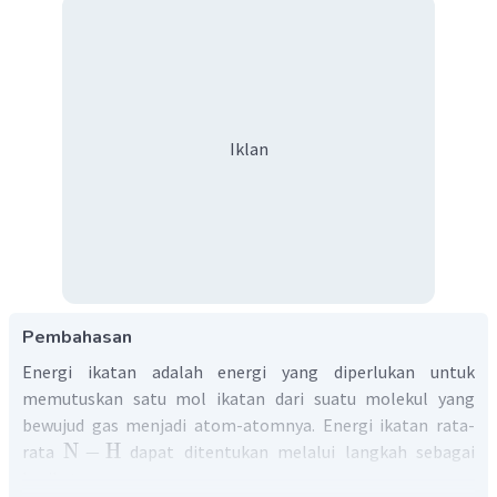
Iklan
Pembahasan
Energi ikatan adalah energi yang diperlukan untuk
memutuskan satu mol ikatan dari suatu molekul yang
bewujud gas menjadi atom-atomnya. Energi ikatan rata-
N
−
H
rata
dapat ditentukan melalui langkah sebagai
berikut: