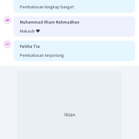
Berdasarkan perhitungan di atas maka energi ikatan rata-
Pembahasan lengkap banget
-1
N
−
H
rata
sebesar 391 kJ mol
.
Jadi, jawaban yang benar adalah A.
Muhammad Ilham Rahmadhan
Makasih ❤️
Fatiha Tia
Pembahasan terpotong
Iklan