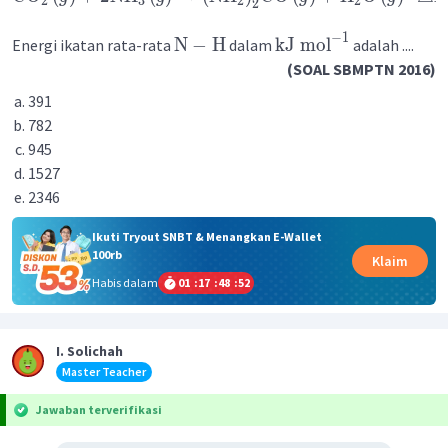
2
3
2
2
2
−
1
N
−
H
kJ
mol
Energi ikatan rata-rata
dalam
adalah ....
(SOAL SBMPTN 2016)
391
782
945
1527
2346
Ikuti Tryout SNBT & Menangkan E-Wallet
100rb
Klaim
Habis dalam
01
:
17
:
48
:
52
I. Solichah
Master Teacher
Jawaban terverifikasi