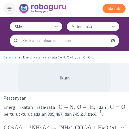
Masuk
Beranda
Energi ikatan rata-rata C − N , O − H , dan C = O ...
Iklan
Pertanyaan
C
−
N
,
O
−
H
,
C
=
O
Energi ikatan rata-rata
dan
−
1
kJ
mol
berturut-turut adalah 305,467, dan 745
.
CO
(
)
+
2
NH
(
)
→
(
NH
)
CO
(
)
+
H
O
(
)
△
H
g
g
g
g