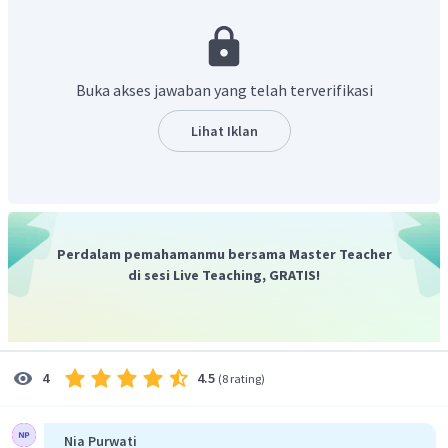
menuliskan reaksi yang terjadi
CO
(
)
+
2
NH
(
)
→
(
NH
)
CO
(
)
+
H
O
(
)
g
g
g
g
2
3
2
2
2
Buka akses jawaban yang telah terverifikasi
Lihat Iklan
N
−
H
menghitung energi ikatan rata-rata
△
H
=
energi
pemutusan
ikatan
(
ruas
∑
Perdalam pemahamanmu bersama Master Teacher
−
17
=
((
12
x
C
=
O
)
+
(
6
x
N
−
H
))
−
((
4
di sesi Live Teaching, GRATIS!
−
17
=
((
C
=
O
)
+
(
2
x
N
−
H
))
−
((
2
x
30
−
17
=
(
745
+
(
2
x
N
−
H
)
−
((
2
x
305
)
+
(
−
17
=
745
−
1544
+
(
2
x
N
−
H
)
−
17
=
−
799
+
(
2
x
N
−
H
)
4.5
4
(
8 rating
)
2
x
N
−
H
=
782
N
−
H
=
391
Nia Purwati