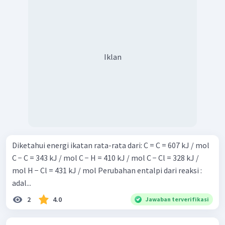
Iklan
Diketahui energi ikatan rata-rata dari: C = C = 607 kJ / mol
C − C = 343 kJ / mol C − H = 410 kJ / mol C − Cl = 328 kJ /
mol H − Cl = 431 kJ / mol Perubahan entalpi dari reaksi :
adal...
2
4.0
Jawaban terverifikasi