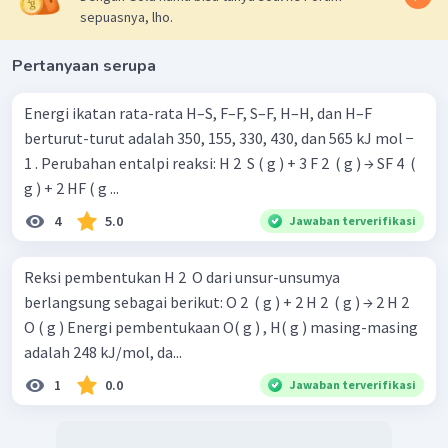
sepuasnya, lho.
Pertanyaan serupa
Energi ikatan rata-rata H–S, F–F, S–F, H–H, dan H–F
berturut-turut adalah 350, 155, 330, 430, dan 565 kJ mol −
1 . Perubahan entalpi reaksi: H 2 ​ S ( g ) + 3 F 2 ​ ( g ) → SF 4 ​ (
g ) + 2 HF ( g ...
4
5.0
Jawaban terverifikasi
Reksi pembentukan H 2 ​ O dari unsur-unsumya
berlangsung sebagai berikut: O 2 ​ ( g ) + 2 H 2 ​ ( g ) → 2 H 2 ​
O ( g ) Energi pembentukaan O( g ) , H( g ) masing-masing
adalah 248 kJ/mol, da...
1
0.0
Jawaban terverifikasi