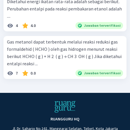
Diketahui energi ikatan rata-rata adalah sebagai berikut.
Perubahan entalpi pada reaksi pembakaran etanol adalah
....
4
4.0
Jawaban terverifikasi
Gas metanol dapat terbentuk melalui reaksi reduksi gas
formaldehid ( HCHO ) oleh gas hidrogen menurut reaksi
berikut HCHO ( g ) + H 2 ​ ( g ) → CH 3 ​ OH ( g ) Jika diketahui
entalpi reaksi ...
7
0.0
Jawaban terverifikasi
RUANGGURU HQ
Jl. Dr. Saharjo No.161, Manggarai Selatan, Tebet, Kota Jakarta