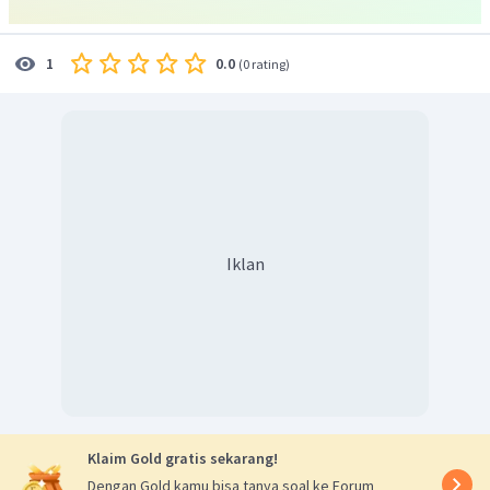
△
H
=
−
1603
kJ
/
mol
Jadi, jawaban yang benar adalah B.
0.0
1
(
0 rating
)
Iklan
Klaim Gold gratis sekarang!
Dengan Gold kamu bisa tanya soal ke Forum