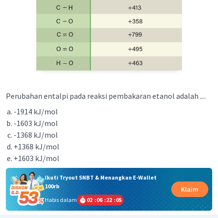
Perubahan entalpi pada reaksi pembakaran etanol adalah ....
-1914 kJ/mol
-1603 kJ/mol
-1368 kJ/mol
+1368 kJ/mol
+1603 kJ/mol
Ikuti Tryout SNBT & Menangkan E-Wallet
100rb
Klaim
Habis dalam
02
:
06
:
22
:
05