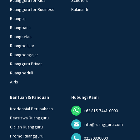
Ruangguru for Kids
Schoters
Ruangguru for Business
Kalananti
Ruanguji
Ruangbaca
Ruangkelas
Ruangbelajar
Ruangpengajar
Ruangguru Privat
Ruangpeduli
Airis
Bantuan & Panduan
Hubungi Kami
Kredensial Perusahaan
+62 815-7441-0000
Beasiswa Ruangguru
info@ruangguru.com
Cicilan Ruangguru
Promo Ruangguru
02130930000