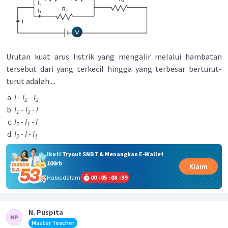
Urutan kuat arus listrik yang mengalir melalui hambatan
tersebut dari yang terkecil hingga yang terbesar berturut-
turut adalah ...
I
-
I
-
I
1
2
I
-
I
- I
1
2
I
- I
- I
2
1
I
- I - I
2
1
Ikuti Tryout SNBT & Menangkan E-Wallet
100rb
Klaim
Habis dalam
00
:
05
:
08
:
39
N. Puspita
Master Teacher