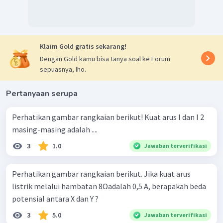
Klaim Gold gratis sekarang!
Dengan Gold kamu bisa tanya soal ke Forum
Dengan demikian, besar
sepuasnya, lho.
Urutan dari yang
Pertanyaan serupa
terkecil adalah
I
,I
,
dan
I.
1
2
Jadi, jawaban yang tepat adalah B.
Perhatikan gambar rangkaian berikut! Kuat arus I dan I 2
masing-masing adalah ....
3
1.0
Jawaban terverifikasi
Perhatikan gambar rangkaian berikut. Jika kuat arus
listrik melalui hambatan 8Ωadalah 0,5 A, berapakah beda
potensial antara X dan Y ?
3
5.0
Jawaban terverifikasi