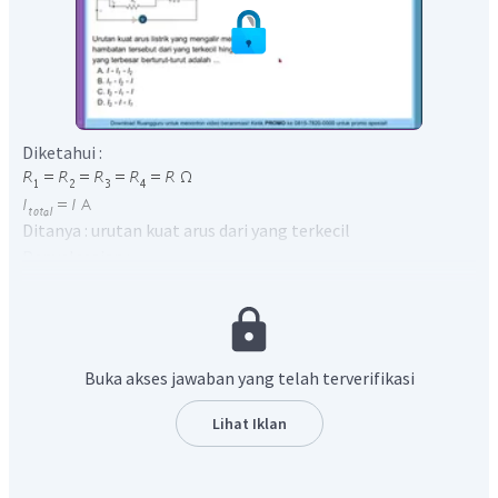
Diketahui :
Ditanya : urutan kuat arus dari yang terkecil
Penyelesaian :
Berdasarkan gambar, diketahui bahwa besar arus total
pada rangkaian adalah
I. R
berada pada kabel yang sama
4
dengan baterai sehingga arus pada
R
sama dengan arus
4
total rangkaian yaitu
I.
Buka akses jawaban yang telah terverifikasi
Hitung hambatan
R
dan
R
menggunakan persamaan
1
2
hambatan rangkaian seri.
Lihat Iklan