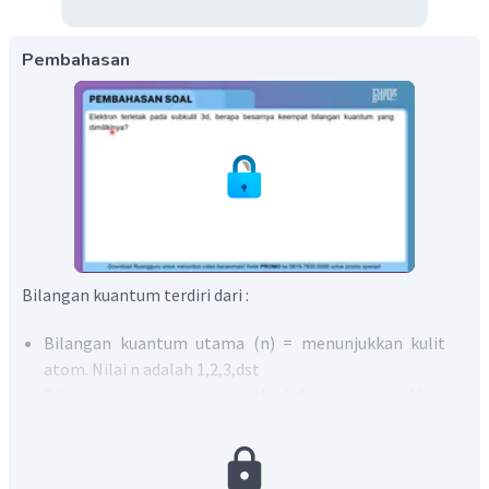
Pembahasan
Bilangan kuantum terdiri dari :
Bilangan kuantum utama (n) = menunjukkan kulit
atom. Nilai n adalah 1,2,3,dst
Bilangan kuantum azimuth (
) = menunjukkan
subkulit elektron. Nilai
adalah semua bilangan
bulat positif mulai dari 0 sampai (n-1). Lambangnya
adalah sebagai berikut: