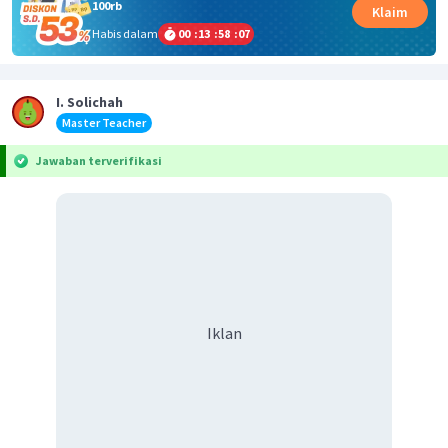
100rb
Klaim
Habis dalam
00
:
13
:
58
:
07
I. Solichah
Master Teacher
Jawaban terverifikasi
Iklan