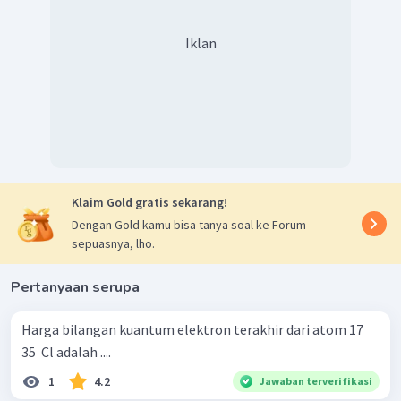
= 2
m = -2, -1, 0, +1, +2
Iklan
s =
dan
Jadi, besarnya keempat bilangan kuantum yang
dimiliki elektron pada subkulit
3d
adalah n = 3;
= 2; m =
-2, -1, 0, +1, +2; dan s =
dan
.
​​​​​​​
Klaim Gold gratis sekarang!
Dengan Gold kamu bisa tanya soal ke Forum
sepuasnya, lho.
Pertanyaan serupa
Harga bilangan kuantum elektron terakhir dari atom 17
35 ​ Cl adalah ....
1
4.2
Jawaban terverifikasi