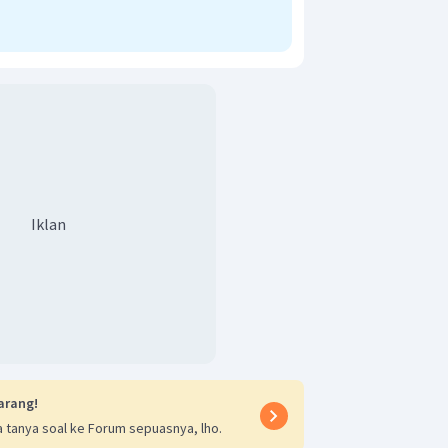
gan kuantum
l
=1 sementara
m=2
itu
ngan keempat poin di atas karena
nilai
m
berkisar dari -1, 0, +1.
Iklan
arang!
 tanya soal ke Forum sepuasnya, lho.