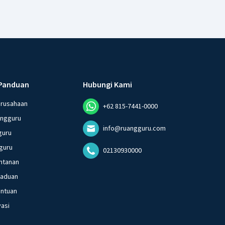
Panduan
Hubungi Kami
erusahaan
+62 815-7441-0000
angguru
info@ruangguru.com
guru
guru
02130930000
ntanan
gaduan
entuan
vasi