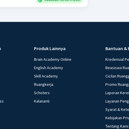
u
Produk Lainnya
Bantuan & 
Brain Academy Online
Kredensial P
English Academy
Beasiswa Ru
Skill Academy
Cicilan Ruang
Ruangkerja
Promo Ruang
Schoters
Laporan Kere
ess
Kalananti
Layanan Pen
Syarat & Ket
Kebijakan Pri
Tentang Kami