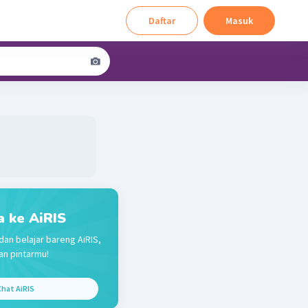
Daftar
Masuk
a ke AiRIS
dan belajar bareng AiRIS,
n pintarmu!
hat AiRIS