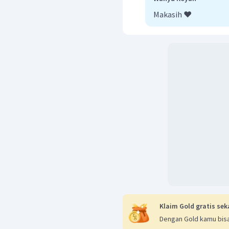
poin di atas. Bilan
Makasih ❤️
menyimpang dari hubu
seharusnya jika
l
=1 maka 
Klaim Gold gratis sek
Dengan Gold kamu bisa