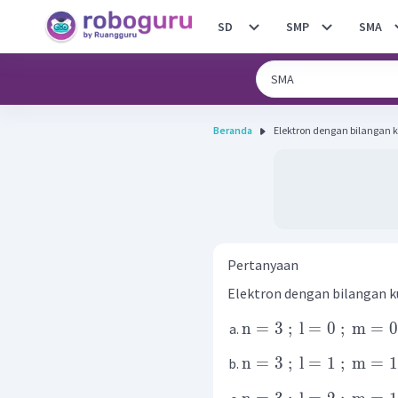
SD
SMP
SMA
Beranda
Elektron dengan bilangan k
Pertanyaan
Elektron dengan bilangan ku
n
=
3
;
l
=
0
;
m
=
0
n
=
3
;
l
=
1
;
m
=
1