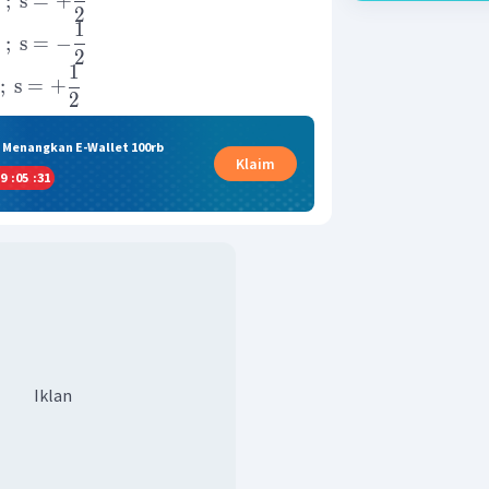
;
s
=
+
2
1
;
s
=
−
2
1
;
s
=
+
2
& Menangkan E-Wallet 100rb
Klaim
9
:
05
:
30
Iklan