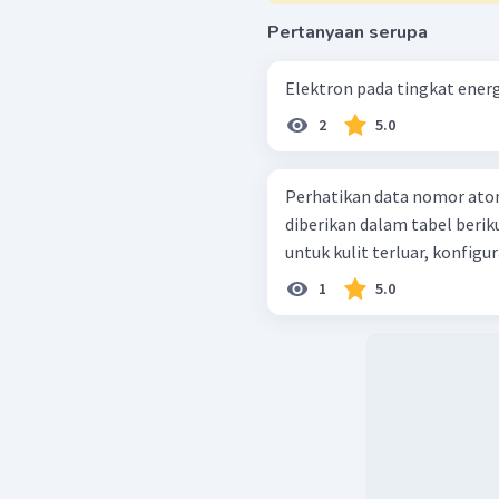
Pertanyaan serupa
Elektron pada tingkat energi
2
5.0
Perhatikan data nomor ato
diberikan dalam tabel berikut: Jika n adalah bilangan kuantum
untuk kulit terluar, konfigura
1
5.0