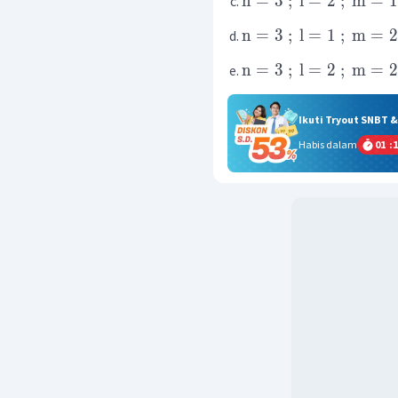
n
=
3
;
l
=
2
;
m
=
1
n
=
3
;
l
=
1
;
m
=
2
n
=
3
;
l
=
2
;
m
=
2
Ikuti Tryout SNBT 
Habis dalam
01
:
1