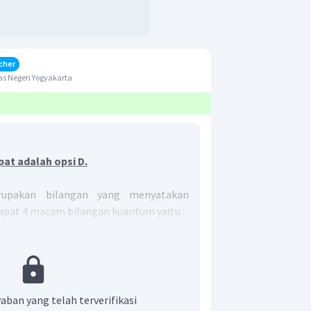
cher
s Negeri Yogyakarta
at adalah opsi D.
upakan bilangan yang menyatakan
apat 4 macam bilangan kuantum yaitu :
tama (
n
) menunjukan kulit atom.
a tidak pernah bernilai nol.
imuth (
l
) menunjukan sub kulit dan
aban yang telah terverifikasi
ilangan kuantum azimuth untuk sub