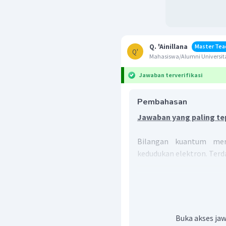
Q. 'Ainillana
Master Tea
Q'
Mahasiswa/Alumni Universita
Jawaban terverifikasi
Pembahasan
Jawaban yang paling tep
Bilangan kuantum mer
kedudukan elektron. Terd
Bilangan kuantum u
Bilangan kuantum utam
Bilangan kuantum az
Buka akses jaw
bentuk orbitalnya. B