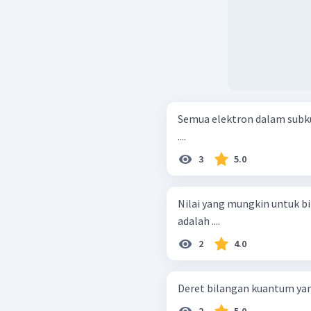
Semua elektron dalam subk
....
3
5.0
Nilai yang mungkin untuk b
adalah ....
2
4.0
Deret bilangan kuantum yang
2
5.0