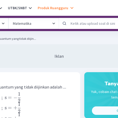
UTBK/SNBT
Produk Ruangguru
uantum yang tidak diijin...
Iklan
Tany
antum yang tidak diijinkan adalah ....
Yuk, cobain chat 
1
;
s
=
−
tema
2
1
;
s
=
+
2
C
1