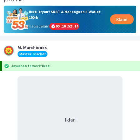
Ikuti Tryout SNBT & Menangkan E-Wallet
100rb
Klaim
Habis dalam
00
:
10
:
52
:
14
M. Marchiones
Master Teacher
Jawaban terverifikasi
Iklan