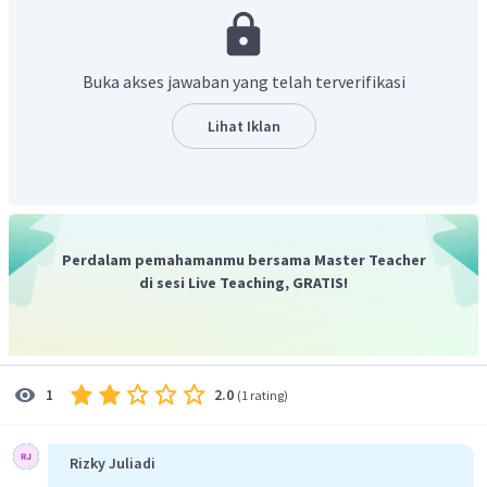
menerapkan konsep Hukum II Newton. Percepatan benda
pada katrol licin dapat ditentukan melalui persamaan
berikut:
Buka akses jawaban yang telah terverifikasi
Lihat Iklan
Karena katrol licin, maka tegangan tali pada balok 5 kg dan
Perdalam pemahamanmu bersama Master Teacher
balok 7 kg adalah sama.
di sesi Live Teaching, GRATIS!
Tinjauan gaya pada balok 2 (7 kg):
2.0
1
(
1 rating
)
Jadi tegangan talinya adalah 58,3 N.
Rizky Juliadi