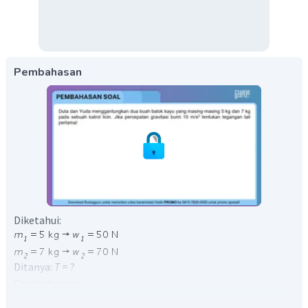
Pembahasan
Diketahui:
Ditanya:
T
= ?
Pembahasan:
Benda yang dihubungkan dengan tali melalui katrol