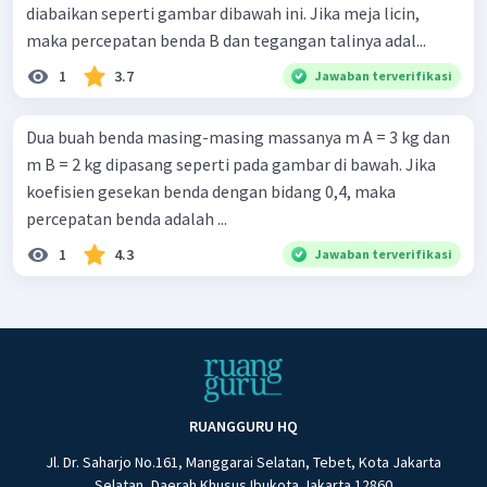
diabaikan seperti gambar dibawah ini. Jika meja licin,
maka percepatan benda B dan tegangan talinya adal...
1
3.7
Jawaban terverifikasi
Dua buah benda masing-masing massanya m A = 3 kg dan
m B = 2 kg dipasang seperti pada gambar di bawah. Jika
koefisien gesekan benda dengan bidang 0,4, maka
percepatan benda adalah ...
1
4.3
Jawaban terverifikasi
RUANGGURU HQ
Jl. Dr. Saharjo No.161, Manggarai Selatan, Tebet, Kota Jakarta
Selatan, Daerah Khusus Ibukota Jakarta 12860