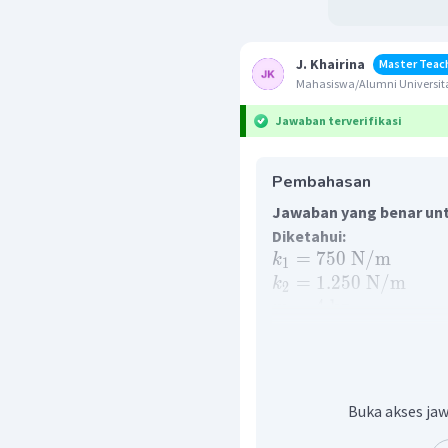
J. Khairina
Master Teac
Mahasiswa/Alumni Universita
Jawaban terverifikasi
Pembahasan
Jawaban yang benar unt
Diketahui:
=
750
N
/
m
k
1
=
1.250
N
/
m
k
2
=
4
kg
m
Ditanyakan:
Energi potensial pegas j
4 kg
Jawab:
Buka akses jaw
Dengan menggunakan p