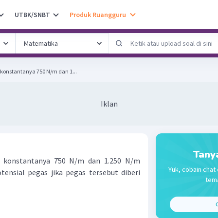
UTBK/SNBT
Produk Ruangguru
konstantanya 750 N/m dan 1...
Iklan
Tany
 konstantanya 750 N/m dan 1.250 N/m
Yuk, cobain chat 
otensial pegas jika pegas tersebut diberi
tema
C