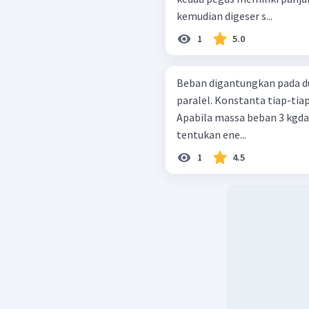
kemudian digeser s...
1
5.0
Beban digantungkan pada du
paralel. Konstanta tiap-tia
Apabila massa beban 3 kgdan
tentukan ene...
1
4.5