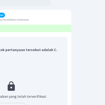
her
s Pendidikan Indonesia
uk pertanyaan tersebut adalah C.
ika pegas disusun parallel dengan beban
aban yang telah terverifikasi
ersamaan rangkaian pengganti pada