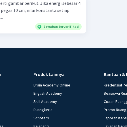
berikut. Jika energi sebesar 4
pegas 10 cm, nilai konstanta setiap
..
Jawaban terverifikasi
u
Produk Lainnya
Bantuan & 
Brain Academy Online
Kredensial P
English Academy
Beasiswa Ru
Skill Academy
Cicilan Ruang
Ruangkerja
Promo Ruang
Schoters
Laporan Kere
ess
Kalananti
Layanan Pen