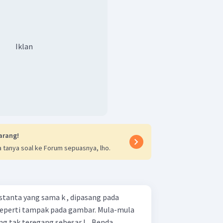
Iklan
arang!
 tanya soal ke Forum sepuasnya, lho.
tanta yang sama k , dipasang pada
eperti tampak pada gambar. Mula-mula
g tak teregang sebesar L . Benda