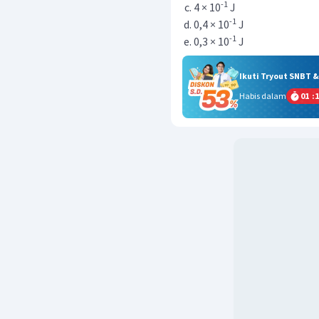
-1
4 × 10
J
-1
0,4 × 10
J
-1
0,3 × 10
J
Ikuti Tryout SNBT 
Habis dalam
01
:
1