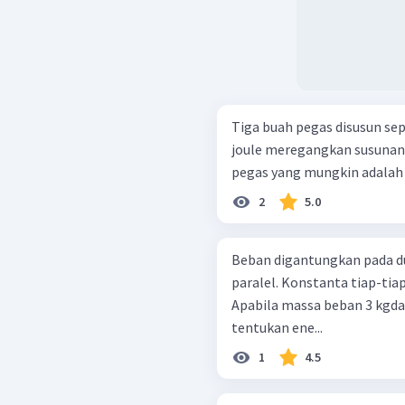
Tiga buah pegas disusun seperti gambar 
joule meregangkan susunan 
pegas yang mungkin adalah .
2
5.0
Beban digantungkan pada du
paralel. Konstanta tiap-tia
Apabila massa beban 3 kgdan
tentukan ene...
1
4.5