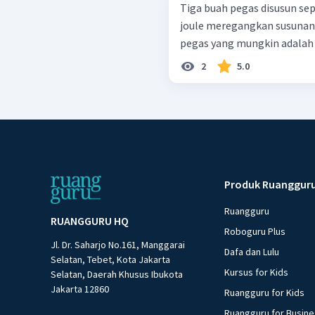
Tiga buah pegas disusun seperti gambar 
joule meregangkan susunan 
pegas yang mungkin adalah .
2
5.0
Produk Ruanggur
Ruangguru
RUANGGURU HQ
Roboguru Plus
Jl. Dr. Saharjo No.161, Manggarai
Dafa dan Lulu
Selatan, Tebet, Kota Jakarta
Kursus for Kids
Selatan, Daerah Khusus Ibukota
Jakarta 12860
Ruangguru for Kids
Ruangguru for Busin