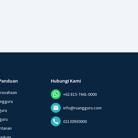
Panduan
Hubungi Kami
erusahaan
+62 815-7441-0000
angguru
info@ruangguru.com
guru
guru
02130930000
ntanan
gaduan