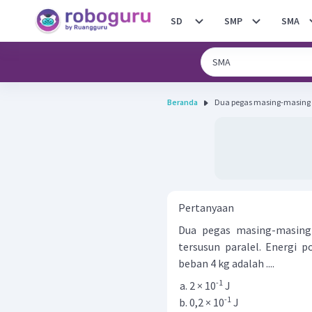
SD
SMP
SMA
Beranda
Dua pegas masing-masing 
Pertanyaan
Dua pegas masing-masing
tersusun paralel. Energi p
beban 4 kg adalah ....
-1
2 × 10
J
-1
0,2 × 10
J