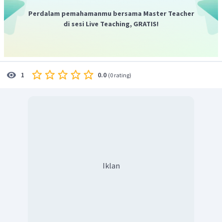
Perdalam pemahamanmu bersama Master Teacher
di sesi Live Teaching, GRATIS!
0.0
1
(
0 rating
)
Iklan