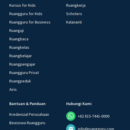
Kursus for Kids
Ruangkerja
Ruangguru for Kids
Schoters
Ruangguru for Business
Kalananti
Ruanguji
Ruangbaca
Ruangkelas
Ruangbelajar
Ruangpengajar
Ruangguru Privat
Ruangpeduli
Airis
Bantuan & Panduan
Hubungi Kami
Kredensial Perusahaan
+62 815-7441-0000
Beasiswa Ruangguru
info@ruangguru.com