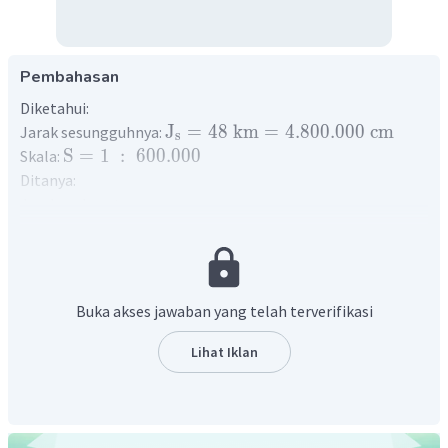
Pembahasan
Diketahui:
J
=
48
km
=
4.800.000
cm
Jarak sesungguhnya:
s
S
=
1
:
600.000
Skala:
Ditanya:
Jarak pada peta:
Jawab:
Jarak pada peta didapatkan:
J
=
J
×
S
p
s
1
=
4.800.000
×
Buka akses jawaban yang telah terverifikasi
600.000
4.800.000
cm
=
600.000
=
8
cm
Lihat Iklan
8
cm
Jadi, jarak kedua kota pada peta adalah
.