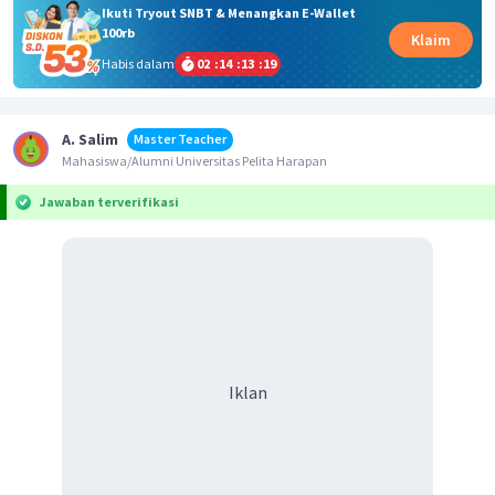
Ikuti Tryout SNBT & Menangkan E-Wallet
100rb
Klaim
Habis dalam
02
:
14
:
13
:
19
A. Salim
Master Teacher
Mahasiswa/Alumni Universitas Pelita Harapan
Jawaban terverifikasi
Iklan