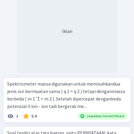
Sama halnya dengan Posisi I tidak mungkin bernilai nol.
Jadi, gaya Lorentz pada kawat ketiga bernilai maksimum
jika berada tepat di tengah antara kawat pertama dan
kedua.
Iklan
Oleh karena itu, jawabannya adalah E.
Spektrometer massa digunakan untuk memisahkandua
jenis ion bermuatan sama ( q 1 = q 2 ) tetapi denganmassa
berbeda ( m 1  = m 2 ). Setelah dipercepat denganbeda
potensial V ion - ion tadi bergerak me...
1
5.0
Jawaban terverifikasi
Soal terdiri atas tiga bagian, yaitu PERNYATAAN; kata