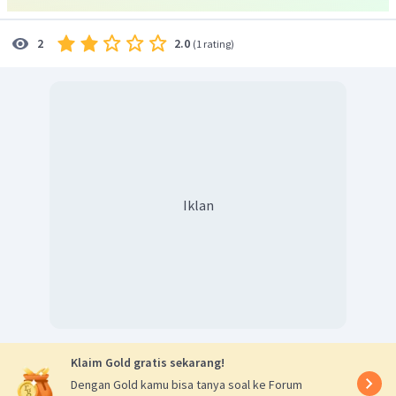
2.0
2
(
1 rating
)
Kawat ketiga yang dialiri arus sebesar 2
i
ke arah atas
ditempatkan sedemikian rupa sehingga kedua kawat
sejajar. Posisi kawat ketiga mempunyai 3 keadaan yaitu
Posisi I
Iklan
=
−
F
F
F
3
31
32
2
2
2
2
μ
i
L
μ
i
L
=
−
0
0
2
2
(
+
)
π
x
π
r
x
(
)
2
2
1
1
μ
i
L
=
−
0
2
(
+
)
π
x
r
x
Klaim Gold gratis sekarang!
Tidak mungkin bernilai noI karena
F
lebih besar daripada
31
Dengan Gold kamu bisa tanya soal ke Forum