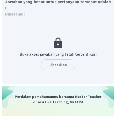
Jawaban yang benar untuk pertanyaan tersebut adalah
E.
Diketahui :
a = r
I
=
I
=
i
1
2
I
= 2
i
3
Ditanyakan :
Gaya Lorentz pada kawat ketiga .... ?
Buka akses jawaban yang telah terverifikasi
Penyelesaian :
Persaman Gaya Lorentz
antara dua kawat lurus berarus
Lihat Iklan
yang sejajar adalah
μ
I
I
0
1
2
=
F
L
2
πa
dengan syarat jika arah arusnya searah tarik menarik dan
arah arusny berlawanan tolak-menolak. Perhatikan
penggambaran soal di bawah ini
Perdalam pemahamanmu bersama Master Teacher
di sesi Live Teaching, GRATIS!