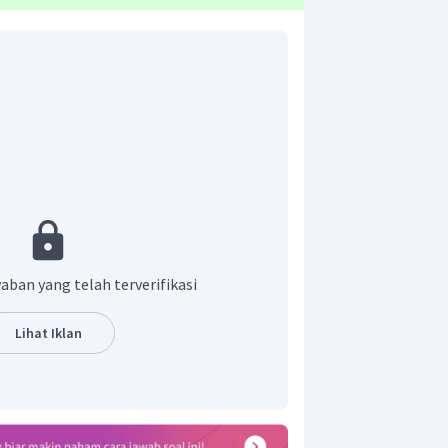
esaikan dengan hubungan usaha dengan
al.
aban yang telah terverifikasi
Lihat Iklan
60
−
4
0
N
N
a besar gaya yang dialami muatan
.