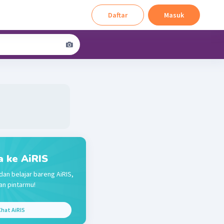
Daftar
Masuk
a ke AiRIS
dan belajar bareng AiRIS,
n pintarmu!
hat AiRIS