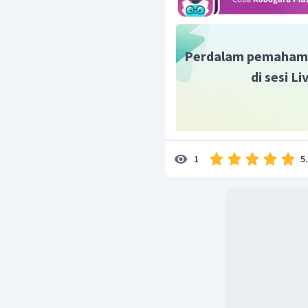
Perdalam pemaham
di sesi L
5
1