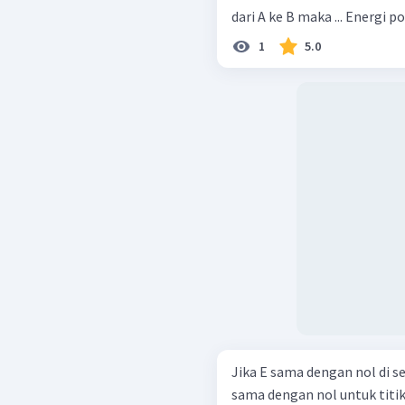
dari A ke B maka
1
5.0
Jika E sama dengan nol di se
sama dengan nol untuk titi