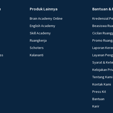
u
Produk Lainnya
Bantuan & 
Brain Academy Online
Kredensial P
English Academy
Beasiswa Ru
Skill Academy
Cicilan Ruang
Ruangkerja
Promo Ruang
Schoters
Laporan Kere
ess
Kalananti
Layanan Pen
Syarat & Ket
Kebijakan Pri
Tentang Kami
Kontak Kami
Press Kit
Bantuan
Karir