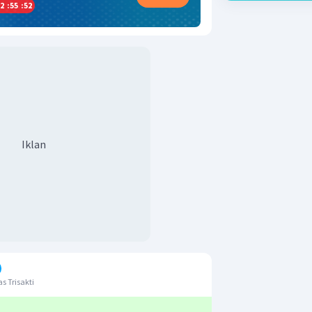
2
:
55
:
51
Iklan
s Trisakti