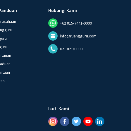
Panduan
Hubungi Kami
erusahaan
+62 815-7441-0000
angguru
info@ruangguru.com
guru
guru
02130930000
ntanan
gaduan
entuan
vasi
Ikuti Kami