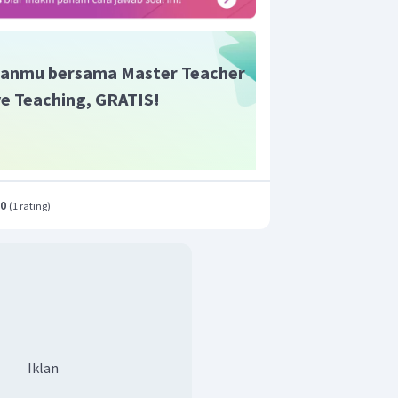
anmu bersama Master Teacher
ive Teaching, GRATIS!
.0
(
1 rating
)
Iklan