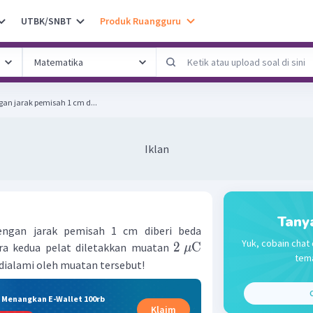
UTBK/SNBT
Produk Ruangguru
gan jarak pemisah 1 cm d...
Iklan
Tany
engan jarak pemisah 1 cm diberi beda
Yuk, cobain chat 
2
C
tara kedua pelat diletakkan muatan
μ
tema
 dialami oleh muatan tersebut!
C
& Menangkan E-Wallet 100rb
Klaim