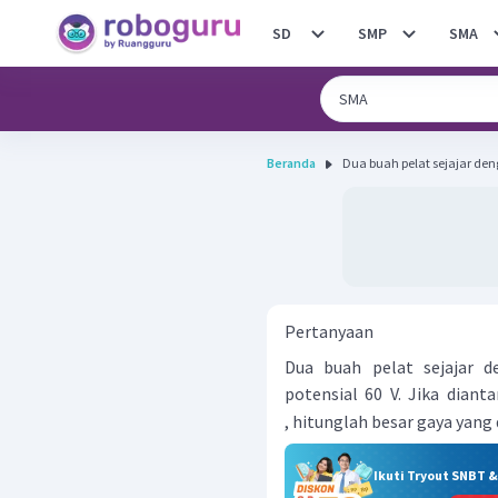
SD
SMP
SMA
Beranda
Dua buah pelat sejajar den
Pertanyaan
Dua buah pelat sejajar d
potensial 60 V. Jika dian
, hitunglah besar gaya yang
Ikuti Tryout SNBT 