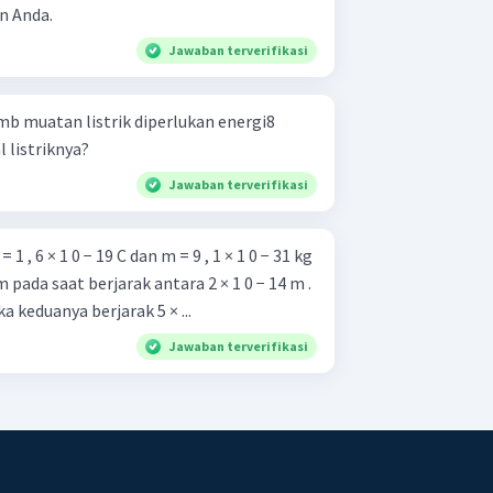
n Anda.
Jawaban terverifikasi
b muatan listrik diperlukan energi8
 listriknya?
Jawaban terverifikasi
 , 6 × 1 0 − 19 C dan m = 9 , 1 × 1 0 − 31 kg
 pada saat berjarak antara 2 × 1 0 − 14 m .
a keduanya berjarak 5 × ...
Jawaban terverifikasi