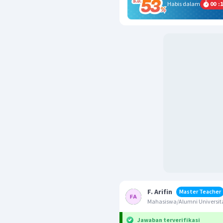
Habis dalam
00
:
1
F. Arifin
Master Teacher
Mahasiswa/Alumni Universita
Jawaban terverifikasi