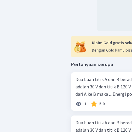
Klaim Gold gratis sek
Dengan Gold kamu bisa
Pertanyaan serupa
Dua buah titik A dan B berad
adalah 30 V dan titik B 120 
dari A ke B maka
1
5.0
Dua buah titik A dan B berad
adalah 30 V dan titik B 120 