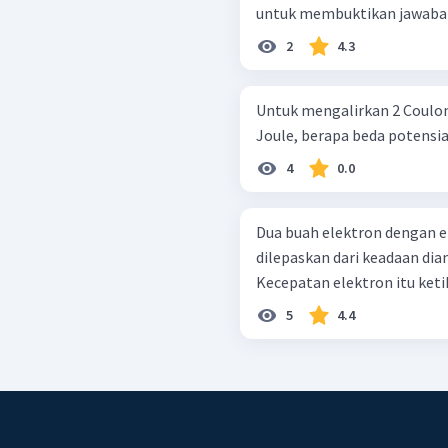
untuk membuktikan jawaba
2
4.3
Untuk mengalirkan 2 Coulom
Joule, berapa beda potensial
4
0.0
Dua buah elektron dengan e = 1
dilepaskan dari keadaan diam
Kecepatan elektron itu ketik
5
4.4