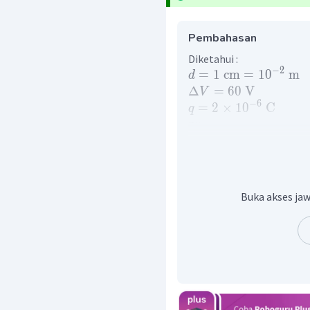
Pembahasan
Diketahui :
−
2
=
1
cm
=
1
0
m
d
Δ
=
60
V
V
−
6
=
2
×
1
0
C
q
Ditanya :
=
?
F
Pembahasan :
Soal diatas dapat disel
perubahan energi potensi
Buka akses jaw
=
Δ
W
Ep
×
=
×
Δ
F
d
q
V
−
6
2
×
1
0
×
=
F
−
2
1
0
=
120
×
1
=
0
,
012
Dengan demikian, mak
tersebut sebesar 0,012 N