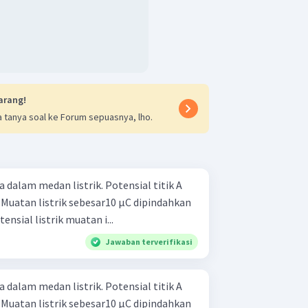
arang!
 tanya soal ke Forum sepuasnya, lho.
a dalam medan listrik. Potensial titik A
V. Muatan listrik sebesar10 µC dipindahkan
 ... Energi potensial listrik muatan i...
Jawaban terverifikasi
a dalam medan listrik. Potensial titik A
V. Muatan listrik sebesar10 µC dipindahkan