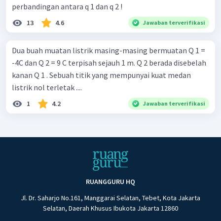
perbandingan antara q 1 dan q 2 !
13
4.6
Jawaban terverifikasi
Dua buah muatan listrik masing-masing bermuatan Q 1 =
-4C dan Q 2 = 9 C terpisah sejauh 1 m. Q 2 berada disebelah
kanan Q 1 . Sebuah titik yang mempunyai kuat medan
listrik nol terletak ....
1
4.2
Jawaban terverifikasi
RUANGGURU HQ
Jl. Dr. Saharjo No.161, Manggarai Selatan, Tebet, Kota Jakarta
Selatan, Daerah Khusus Ibukota Jakarta 12860