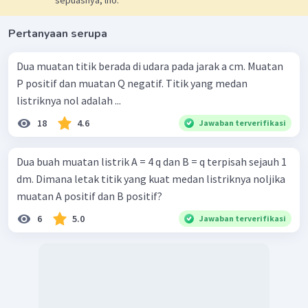
sepuasnya, lho.
Pertanyaan serupa
Dengan demikian, letak muatan uji C agar kuat medan di C
nol yaitu 8 cm di kanan A.
Dua muatan titik berada di udara pada jarak a cm. Muatan
Jadi, jawaban yang tepat adalah A.
P positif dan muatan Q negatif. Titik yang medan
listriknya nol adalah ...
18
4.6
Jawaban terverifikasi
Dua buah muatan listrik A = 4 q dan B = q terpisah sejauh 1
dm. Dimana letak titik yang kuat medan listriknya noljika
muatan A positif dan B positif?
6
5.0
Jawaban terverifikasi