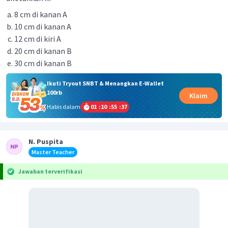
8 cm di kanan A
10 cm di kanan A
12 cm di kiri A
20 cm di kanan B
30 cm di kanan B
Ikuti Tryout SNBT & Menangkan E-Wallet
100rb
Klaim
Habis dalam
01
:
10
:
55
:
36
N. Puspita
Master Teacher
Jawaban terverifikasi