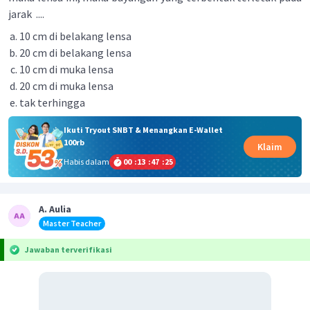
jarak ....
10 cm di belakang lensa
20 cm di belakang lensa
10 cm di muka lensa
20 cm di muka lensa
tak terhingga
Ikuti Tryout SNBT & Menangkan E-Wallet
100rb
Klaim
Habis dalam
00
:
13
:
47
:
25
A. Aulia
Master Teacher
Jawaban terverifikasi