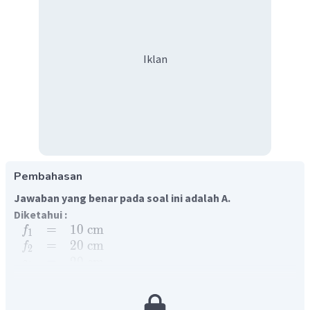
Iklan
Pembahasan
Jawaban yang benar pada soal ini adalah A.
Diketahui :
=
10
cm
f
1
=
20
cm
f
2
=
20
cm
s
1
Ditanya :
letak bayangan yang terbentuk?