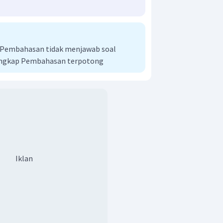
i Pembahasan tidak menjawab soal
engkap Pembahasan terpotong
r adalah D.
Iklan