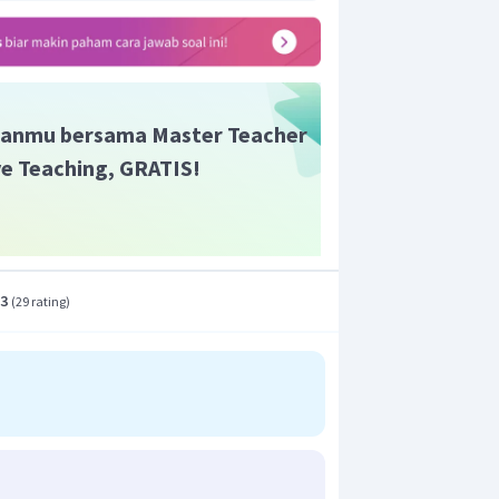
anmu bersama Master Teacher
ive Teaching, GRATIS!
.3
(
29 rating
)
miring)
1 ke persamaan 2