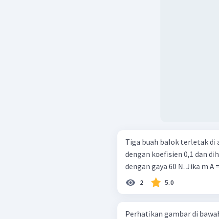
Tiga buah balok terletak di
dengan koefisien 0,1 dan di
dengan gaya 60 N. Jika m A = 
2
5.0
Perhatikan gambar di bawah! Dua buah balok yang dihubun