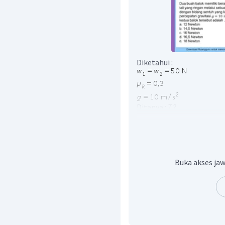
Diketahui :
Ditanya :
T
?
Jawab :
Buka akses jaw