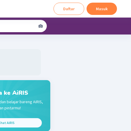
Daftar
Masuk
a ke AiRIS
dan belajar bareng AiRIS,
n pintarmu!
hat AiRIS