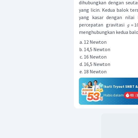
dihubungkan dengan seutas
yang licin. Kedua balok te
yang kasar dengan nilai 
percepatan gravitasi
=
1
g
menghubungkan kedua balok 
12 Newton
14,5 Newton
16 Newton
16,5 Newton
18 Newton
Ikuti Tryout SNBT 
Habis dalam
01
:
1