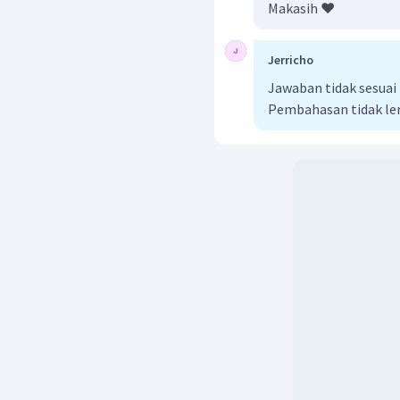
Makasih ❤️
Jerricho
Jawaban tidak sesua
Tegangan talinya
Pembahasan tidak l
Jadi, jawaban yang bena