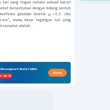
 tali yang ringan melalui sebuah katrol
rsebut bersentuhan dengan bidang sentuh
koefisien gesekan kinetik
. Jika
=
0
,
3
μ
k
, maka besar tegangan tali yang
2
0
m
/
s
tersebut adalah ...
& Menangkan E-Wallet 100rb
Klaim
2
:
19
:
36