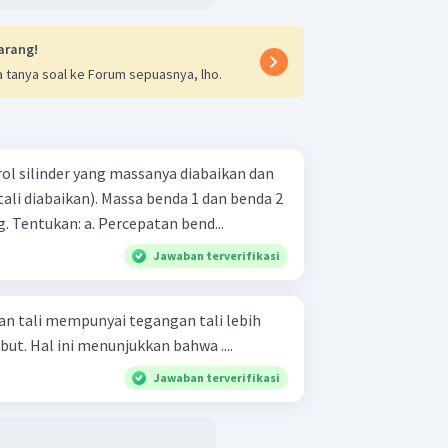
arang!
 tanya soal ke Forum sepuasnya, lho.
trol silinder yang massanya diabaikan dan
tali diabaikan). Massa benda 1 dan benda 2
masing-masing 2 kg dan 8 kg. Tentukan: a. Percepatan bend...
Jawaban terverifikasi
n tali mempunyai tegangan tali lebih
but. Hal ini menunjukkan bahwa ....
Jawaban terverifikasi