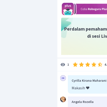
Perdalam pemaham
Tinjau Balok 1 (atas)
di sesi L
4
1
Tinjau balok 2 (pada sisi 
Cyrilla Kirana Maharani
Makasih ❤️
Angela Rozella
Subtitusikan persamaan 