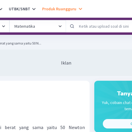
UTBK/SNBT
Produk Ruangguru
rat yang sama yaitu 50 N...
Iklan
Tany
Yuk, cobain chat 
tema
C
i berat yang sama yaitu 50 Newton