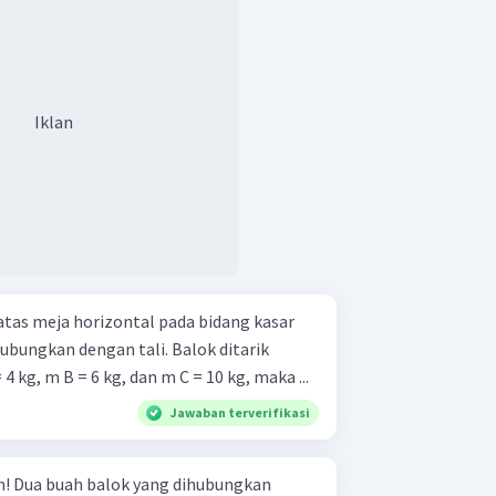
Iklan
 atas meja horizontal pada bidang kasar
hubungkan dengan tali. Balok ditarik
4 kg, m B = 6 kg, dan m C = 10 kg, maka ...
Jawaban terverifikasi
gkan