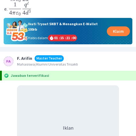
0
2
1
q
3
4
4
π
ε
d
0
Ikuti Tryout SNBT & Menangkan E-Wallet
100rb
Klaim
Habis dalam
01
:
15
:
21
:
00
F. Arifin
Master Teacher
Mahasiswa/Alumni Universitas Trisakti
Jawaban terverifikasi
Iklan