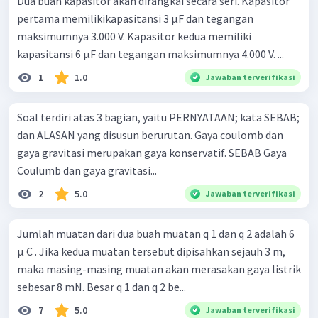
Dua buah kapasitor akan dirangkai secara seri. Kapasitor
pertama memilikikapasitansi 3 μF dan tegangan
maksimumnya 3.000 V. Kapasitor kedua memiliki
kapasitansi 6 μF dan tegangan maksimumnya 4.000 V. ...
1
1.0
Jawaban terverifikasi
Soal terdiri atas 3 bagian, yaitu PERNYATAAN; kata SEBAB;
dan ALASAN yang disusun berurutan. Gaya coulomb dan
gaya gravitasi merupakan gaya konservatif. SEBAB Gaya
Coulumb dan gaya gravitasi...
2
5.0
Jawaban terverifikasi
Jumlah muatan dari dua buah muatan q 1 dan q 2 adalah 6
μ C . Jika kedua muatan tersebut dipisahkan sejauh 3 m,
maka masing-masing muatan akan merasakan gaya listrik
sebesar 8 mN. Besar q 1 dan q 2 be...
7
5.0
Jawaban terverifikasi