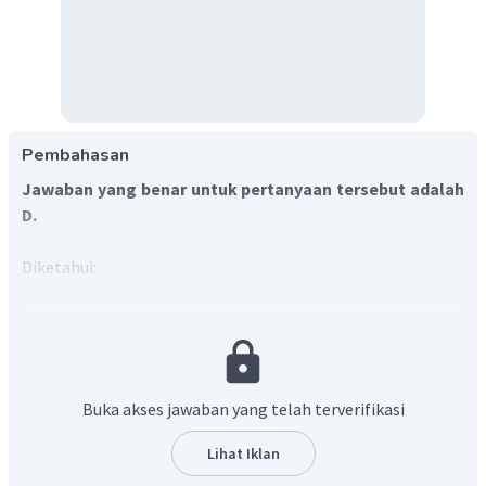
Pembahasan
Jawaban yang benar untuk pertanyaan tersebut adalah
D.
Diketahui:
=
=
m
m
m
1
2
=
=
k
k
k
1
2
=
=
q
q
q
1
2
=
2
r
d
d
△
=
x
Buka akses jawaban yang telah terverifikasi
2
Lihat Iklan
Ditanya: