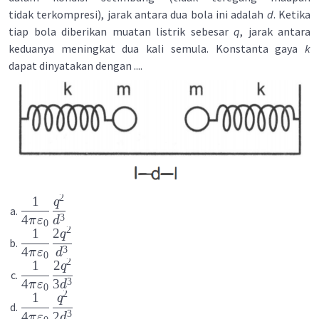
tidak terkompresi), jarak antara dua bola ini adalah
d
. Ketika
tiap bola diberikan muatan listrik sebesar
q
, jarak antara
keduanya meningkat dua kali semula. Konstanta gaya
k
dapat dinyatakan dengan ....
2
1
q
3
4
π
ε
d
0
2
1
2
q
3
4
π
ε
d
0
2
1
2
q
3
4
3
π
ε
d
0
2
1
q
3
4
2
π
ε
d