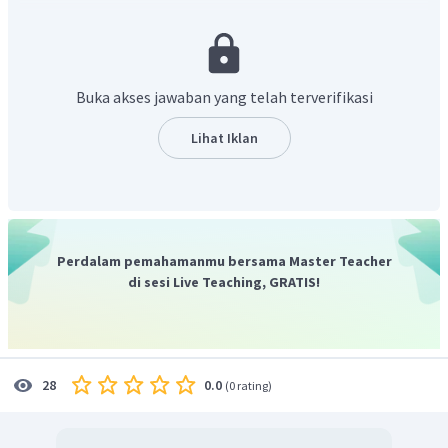
mengerti."
Oleh karena situasi tersebut merupakan situasi formal,
maka ungkapan dalam memeriksa pemahaman
seseorangpun harus dalam bentuk formal. Salah satu
Buka akses jawaban yang telah terverifikasi
ungkapan yang dapat digunakan adalah "
Can you
understand my explanation?
"
Lihat Iklan
Dengan demikian, jawaban yang benar adalah
"
Can
you understand my explanation?"
Perdalam pemahamanmu bersama Master Teacher
di sesi Live Teaching, GRATIS!
0.0
28
(
0 rating
)