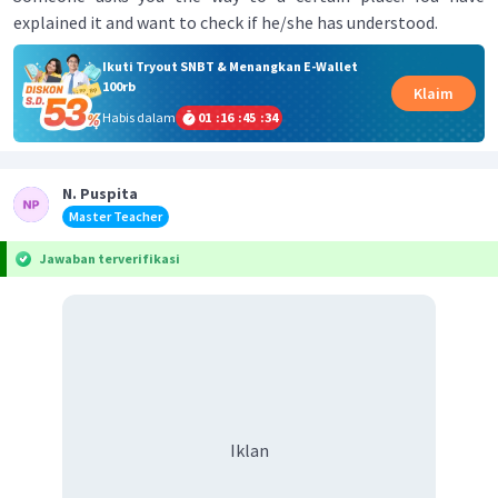
explained it and want to check if he/she has understood.
Ikuti Tryout SNBT & Menangkan E-Wallet
100rb
Klaim
Habis dalam
01
:
16
:
45
:
34
N. Puspita
Master Teacher
Jawaban terverifikasi
Iklan