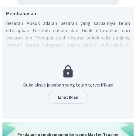
Pembahasan
Besaran Pokok adalah besaran yang satuannya telah
ditetapkan terlebih dahulu dan tidak diturunkan dari
besaran lain. Terdapat tujuh besaran pokok yaitu panjang
(meter), massa (kilogram), waktu (sekon), suhu (kelvin),
kuat arus (ampere), intensitas cahaya (candela), jumlah zat
(mol)
Besaran Turunan adalah besaran yang satuannya
diturunkan dari satuan besaran pokok. Diturunkan artinya
dijabarkan atau diperoleh dari penggabungan dengan cara
Buka akses jawaban yang telah terverifikasi
perkalian atau pembagian.
Lihat Iklan
Momentum
Momentum adalah hasil perkalian massa dan kecepatan.
.
Momentum diturunkan dari besaran pokok massa,
Perdalam pemahamanmu bersama Master Teacher