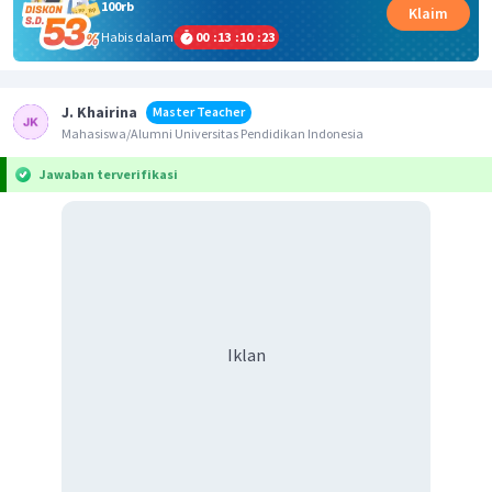
100rb
Klaim
Habis dalam
00
:
13
:
10
:
22
J. Khairina
Master Teacher
Mahasiswa/Alumni Universitas Pendidikan Indonesia
Jawaban terverifikasi
Iklan