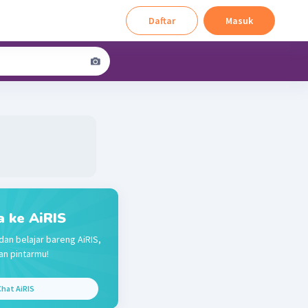
Daftar
Masuk
a ke AiRIS
dan belajar bareng AiRIS,
n pintarmu!
hat AiRIS