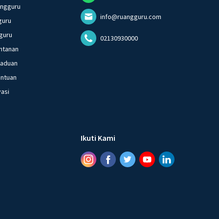
angguru
info@ruangguru.com
guru
guru
02130930000
ntanan
gaduan
entuan
vasi
Ikuti Kami