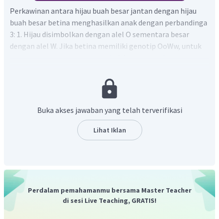
Perkawinan antara hijau buah besar jantan dengan hijau
buah besar betina menghasilkan anak dengan perbandinga
3: 1. Hijau disimbolkan dengan alel O sementara besar
dengan alel W. Jika betina memiliki genotip OoWw, untuk
memperoleh anak dengan rasio 3:1 maka persilangannya
menjadi:
Maka genotip jantan yang disilangkan adalah OOWw
Dengan demikian, pilihan jawaban yang tepat adalah E.
Buka akses jawaban yang telah terverifikasi
Lihat Iklan
Perdalam pemahamanmu bersama Master Teacher
di sesi Live Teaching, GRATIS!