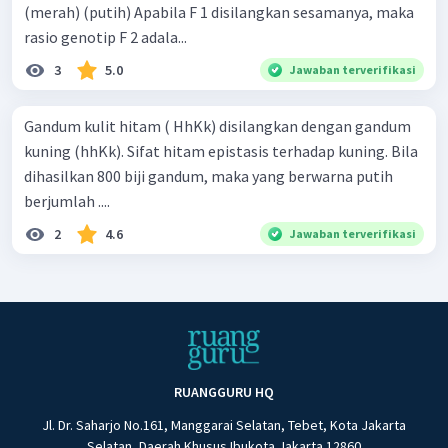
(merah) (putih) Apabila F 1 disilangkan sesamanya, maka
rasio genotip F 2 adala...
3
5.0
Jawaban terverifikasi
Gandum kulit hitam ( HhKk) disilangkan dengan gandum
kuning (hhKk). Sifat hitam epistasis terhadap kuning. Bila
dihasilkan 800 biji gandum, maka yang berwarna putih
berjumlah ....
2
4.6
Jawaban terverifikasi
RUANGGURU HQ
Jl. Dr. Saharjo No.161, Manggarai Selatan, Tebet, Kota Jakarta
Selatan, Daerah Khusus Ibukota Jakarta 12860