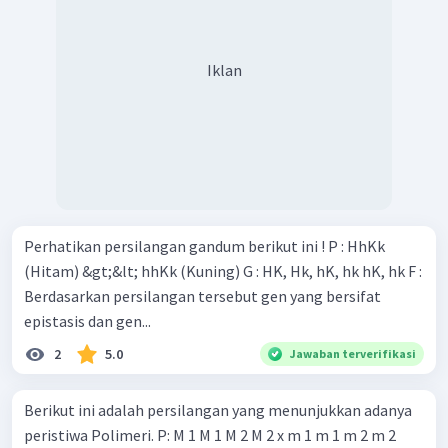
Iklan
Perhatikan persilangan gandum berikut ini ! P : HhKk
(Hitam) &gt;&lt; hhKk (Kuning) G : HK, Hk, hK, hk hK, hk F :
Berdasarkan persilangan tersebut gen yang bersifat
epistasis dan gen...
2
5.0
Jawaban terverifikasi
Berikut ini adalah persilangan yang menunjukkan adanya
peristiwa Polimeri. P: M 1 M 1 M 2 M 2 x m 1 m 1 m 2 m 2