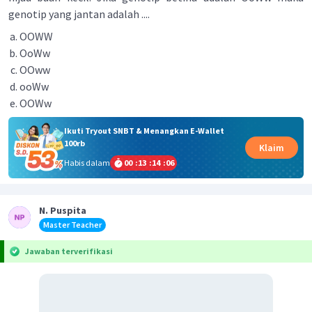
genotip yang jantan adalah ....
OOWW
OoWw
OOww
ooWw
OOWw
Ikuti Tryout SNBT & Menangkan E-Wallet
100rb
Klaim
Habis dalam
00
:
13
:
14
:
06
N. Puspita
Master Teacher
Jawaban terverifikasi