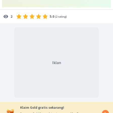
5.0
2
(
2 rating
)
Iklan
Klaim Gold gratis sekarang!