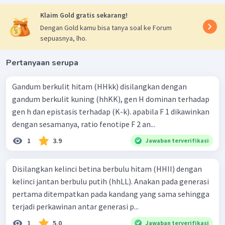
Klaim Gold gratis sekarang!
Dengan Gold kamu bisa tanya soal ke Forum
sepuasnya, lho.
Pertanyaan serupa
Gandum berkulit hitam (HHkk) disilangkan dengan
gandum berkulit kuning (hhKK), gen H dominan terhadap
gen h dan epistasis terhadap (K-k). apabila F 1 dikawinkan
dengan sesamanya, ratio fenotipe F 2 an...
1
3.9
Jawaban terverifikasi
Disilangkan kelinci betina berbulu hitam (HHII) dengan
kelinci jantan berbulu putih (hhLL). Anakan pada generasi
pertama ditempatkan pada kandang yang sama sehingga
terjadi perkawinan antar generasi p...
1
5.0
Jawaban terverifikasi