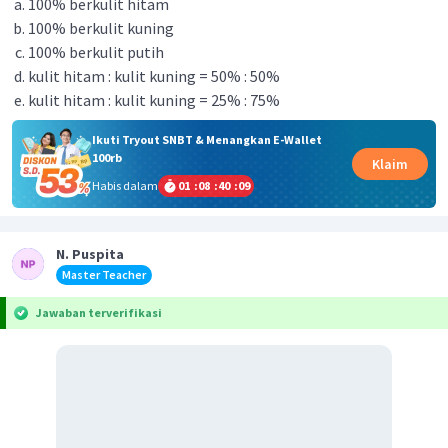
100% berkulit hitam
100% berkulit kuning
100% berkulit putih
kulit hitam : kulit kuning = 50% : 50%
kulit hitam : kulit kuning = 25% : 75%
Ikuti Tryout SNBT & Menangkan E-Wallet
100rb
Klaim
Habis dalam
01
:
08
:
40
:
09
N. Puspita
Master Teacher
Jawaban terverifikasi