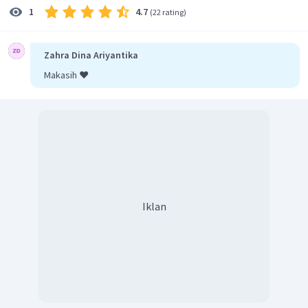
4.7
1
(
22 rating
)
Zahra Dina Ariyantika
Makasih ❤️
Iklan