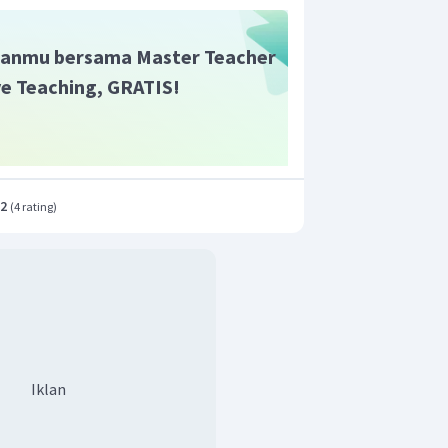
anmu bersama Master Teacher
ive Teaching, GRATIS!
adalah
.2
jari-jari tabung pada soal tersebut
(
4 rating
)
Iklan