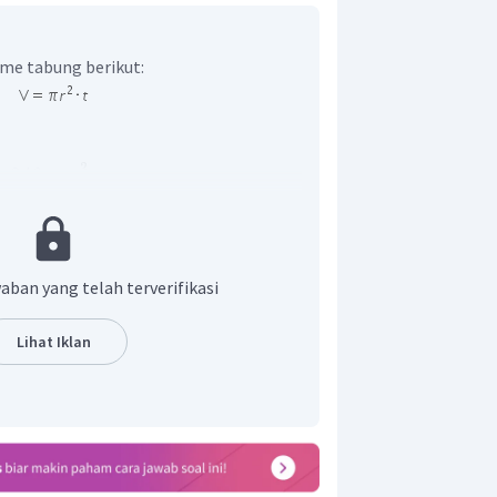
me tabung berikut:
3
=
249
m
π
aban yang telah terverifikasi
Lihat Iklan
umus volume tabung di atas, maka
adalah