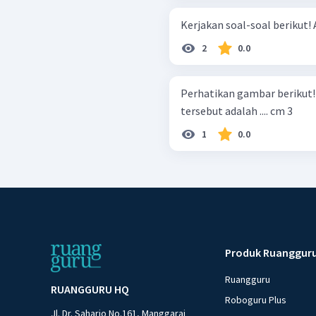
K
2
0.0
Perhatikan gambar berikut! ( π = 7 22 ​ ) V
tersebut adalah .... cm 3
1
0.0
Produk Ruanggur
Ruangguru
RUANGGURU HQ
Roboguru Plus
Jl. Dr. Saharjo No.161, Manggarai