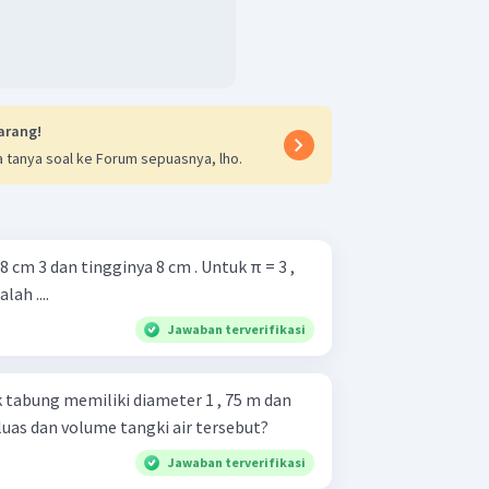
arang!
 tanya soal ke Forum sepuasnya, lho.
 cm 3 dan tingginya 8 cm . Untuk π = 3 ,
lah ....
Jawaban terverifikasi
 tabung memiliki diameter 1 , 75 m dan
 luas dan volume tangki air tersebut?
Jawaban terverifikasi