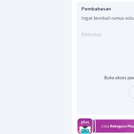
Pembahasan
Ingat kembali rumus volu
Diketahui:
=
V
Volume tabung
Tinggi Tabung
Ditanya:
Buka akses jaw
Jari-jari tabung
Penyelesaian:
Dengan menggunakan r
panjang jari-jari tabung