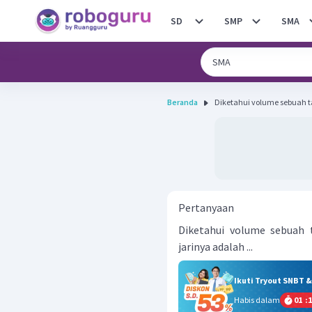
SD
SMP
SMA
Beranda
Diketahui volume sebuah ta
Pertanyaan
Diketahui volume sebuah
jarinya adalah ...
Ikuti Tryout SNBT 
Habis dalam
01
:
1