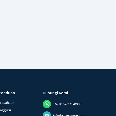
Panduan
Hubungi Kami
erusahaan
+62 815-7441-0000
angguru
info@ruangguru.com