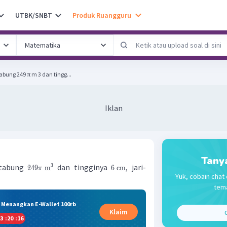
UTBK/SNBT
Produk Ruangguru
bung 249 π m 3 dan tingg...
Iklan
Tany
 tabung
dan tingginya
, jari-
3
249
m
6
cm
π
Yuk, cobain chat 
tema
& Menangkan E-Wallet 100rb
Klaim
C
3
:
20
:
15