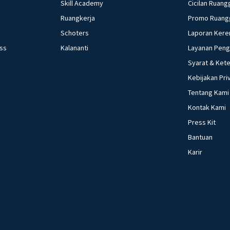
Skill Academy
Cicilan Ruang
Ruangkerja
Promo Ruang
Schoters
Laporan Kere
ess
Kalananti
Layanan Pen
Syarat & Ket
Kebijakan Pri
Tentang Kami
Kontak Kami
Press Kit
Bantuan
Karir