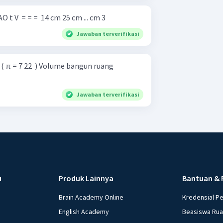
erjakan soal-soal berikut! AO t V ​ = = = ​ 14 cm 25 cm ... cm 3 ​
Jawaban terverifikasi
olume bangun ruang
Jawaban terverifikasi
u
Produk Lainnya
Bantuan & 
Brain Academy Online
Kredensial P
English Academy
Beasiswa Ru