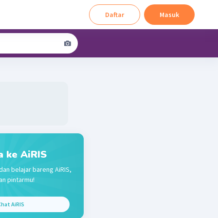
Daftar
Masuk
a ke AiRIS
dan belajar bareng AiRIS,
n pintarmu!
hat AiRIS