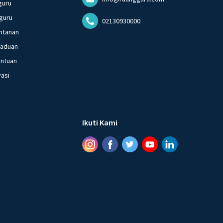
guru
guru
02130930000
ntanan
gaduan
entuan
vasi
Ikuti Kami