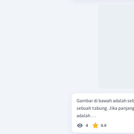
Gambar di bawah adalah se
sebuah tabung. Jika panjang
adalah …
4
0.0