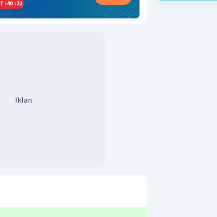
7
:
40
:
22
Iklan