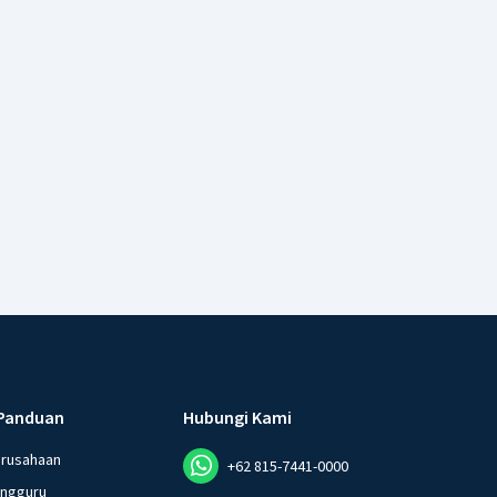
Panduan
Hubungi Kami
erusahaan
+62 815-7441-0000
angguru