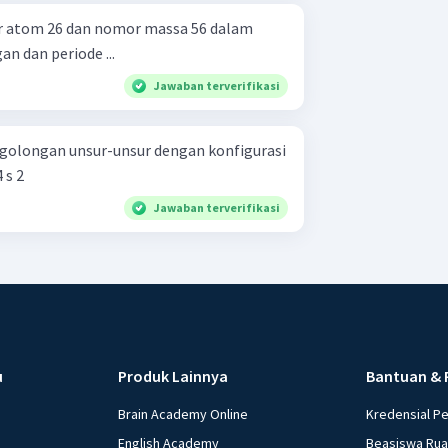
r atom 26 dan nomor massa 56 dalam
n dan periode ...
Jawaban terverifikasi
 golongan unsur-unsur dengan konfigurasi
d 5 4 s 2
Jawaban terverifikasi
u
Produk Lainnya
Bantuan & 
Brain Academy Online
Kredensial P
English Academy
Beasiswa Ru