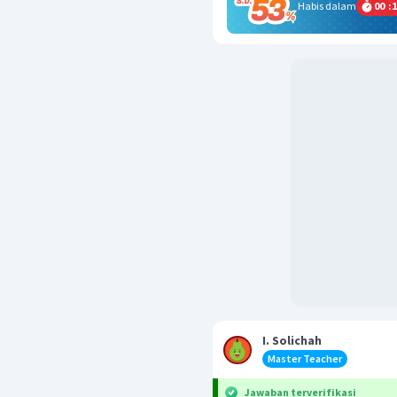
Habis dalam
00
:
1
I. Solichah
Master Teacher
Jawaban terverifikasi