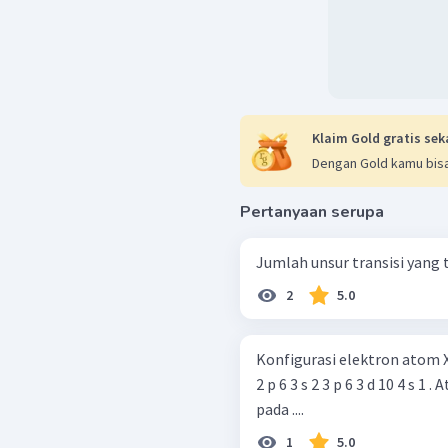
Klaim Gold gratis sek
Dengan Gold kamu bisa
Pertanyaan serupa
Jumlah unsur transisi yang 
2
5.0
Konfigurasi elektron atom X den
2 p 6 3 s 2 3 p 6 3 d 10 4 s 1 . Atom X dalam tabel periodik unsur terletak
pada ....
1
5.0