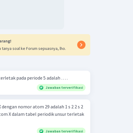
arang!
 tanya soal ke Forum sepuasnya, lho.
terletak pada periode 5 adalah … .
Jawaban terverifikasi
gan nomor atom 29 adalah 1 s 2 2 s 2
Jawaban terverifikasi