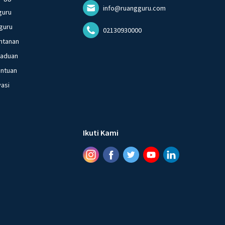
info@ruangguru.com
guru
guru
02130930000
ntanan
gaduan
entuan
vasi
Ikuti Kami