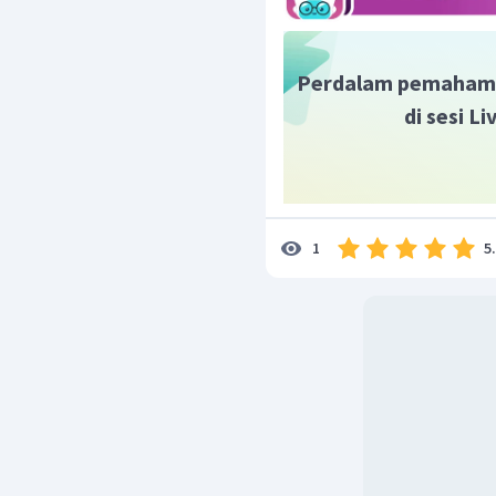
Perdalam pemaham
di sesi L
5
1