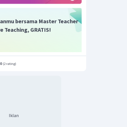
anmu bersama Master Teacher
ive Teaching, GRATIS!
.0
(
2 rating
)
Iklan