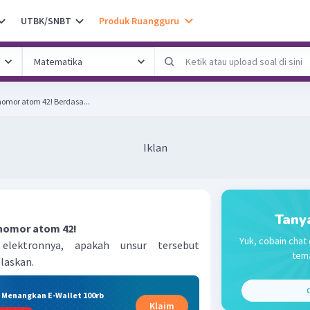
UTBK/SNBT
Produk Ruangguru
Diketahui unsur X dengan nomor atom 42! Berdasa...
Iklan
Tany
 nomor atom 42!
Yuk, cobain chat 
 elektronnya, apakah unsur tersebut
tema
elaskan.
C
& Menangkan E-Wallet 100rb
Klaim