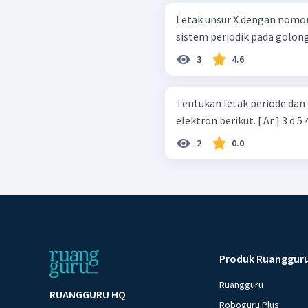
Letak unsur X dengan nomo
sistem periodik pada golonga
3
4.6
Tentukan letak periode dan
elektron berikut. [ Ar ] 3 
2
0.0
Produk Ruanggur
Ruangguru
RUANGGURU HQ
Roboguru Plus