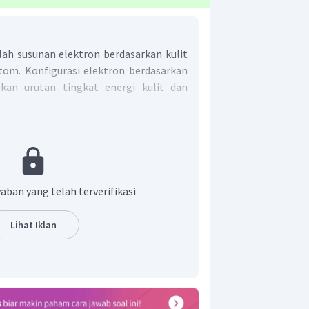
lah susunan elektron berdasarkan kulit
atom. Konfigurasi elektron berdasarkan
rkan urutan tingkat energi kulit dan
ur
X :
42
lektron, unsur X berakhir pada sub kulit
 termasuk unsur transisi, yaitu terletak
dari kulit terbesar) dan golongan VI B
aban yang telah terverifikasi
on di sub kulit s dan d).
 unsur transisi yang terletak pada
Lihat Iklan
de 5
.