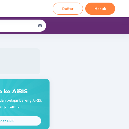
Daftar
Masuk
a ke AiRIS
dan belajar bareng AiRIS,
n pintarmu!
hat AiRIS