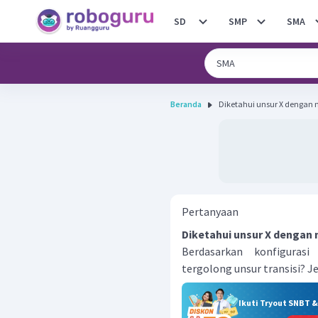
SD
SMP
SMA
Beranda
Pertanyaan
Diketahui unsur X dengan
Berdasarkan konfigurasi
tergolong unsur transisi? J
Ikuti Tryout SNBT 