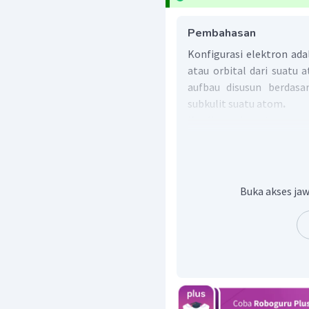
Pembahasan
Konfigurasi elektron ada
atau orbital dari suatu 
aufbau disusun berdasa
subkulit suatu atom
.
Konfigurasi elektron uns
Berdasarkan konfigurasi e
s dan d, sehingga unsur X
pada periode 5 (dilihat 
Buka akses jaw
(dilihat dari jumlah elektr
Maka, unsur X termasuk
golongan VI B dan perio