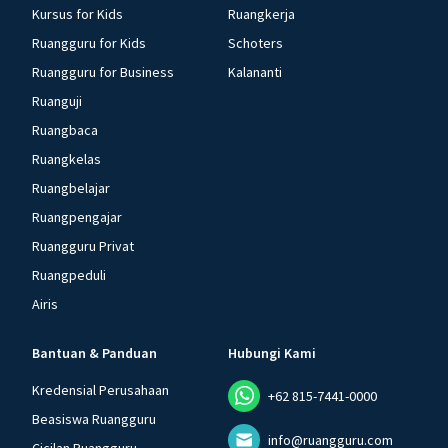
Kursus for Kids
Ruangkerja
Ruangguru for Kids
Schoters
Ruangguru for Business
Kalananti
Ruanguji
Ruangbaca
Ruangkelas
Ruangbelajar
Ruangpengajar
Ruangguru Privat
Ruangpeduli
Airis
Bantuan & Panduan
Hubungi Kami
Kredensial Perusahaan
+62 815-7441-0000
Beasiswa Ruangguru
info@ruangguru.com