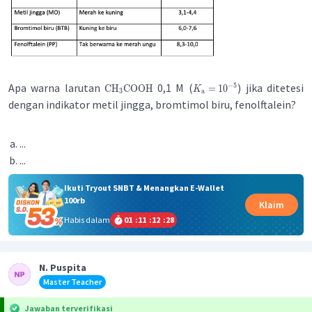
Apa warna larutan
0,1 M (
) jika ditetesi
−
5
CH
COOH
=
1
0
K
3
a
dengan indikator metil jingga, bromtimol biru, fenolftalein?
...
...
Ikuti Tryout SNBT & Menangkan E-Wallet
100rb
Klaim
Habis dalam
01
:
11
:
12
:
28
N. Puspita
Master Teacher
Jawaban terverifikasi