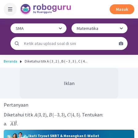
Masuk
Beranda
Diketahui titk A ( 3 , 2 ) , B ( − 3 , 3 ) , C ( 4...
Iklan
Pertanyaan
Diketahui titk
,
,
. Tentukan:
(
3
,
2
)
(
−
3
,
3
)
(
4
,
5
)
A
B
C
a.
.
A
B
Ikuti Tryout SNBT & Menangkan E-Wallet