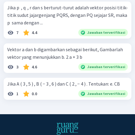
Jika p ​ , q ​ , r dan s berturut-turut adalah vektor posisi titik-
titik sudut jajargenjang PQRS, dengan PQ sejajar SR, maka
p ​ sama dengan ...
7
4.4
Jawaban terverifikasi
Vektor a dan b digambarkan sebagai berikut, Gambarlah
vektor yang menunjukkan b. 2 a + 3 b
3
4.6
Jawaban terverifikasi
Jika A ( 3 , 5 ) , B ( − 3 , 6 ) dan C ( 2 , − 4 ) . Tentukan: e. CB
1
0.0
Jawaban terverifikasi