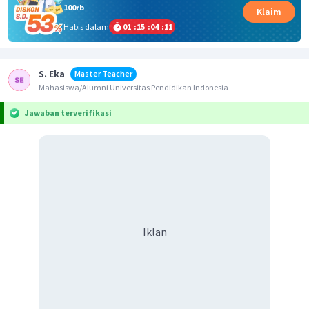
100rb
Klaim
Habis dalam
01
:
15
:
04
:
11
S. Eka
Master Teacher
Mahasiswa/Alumni Universitas Pendidikan Indonesia
Jawaban terverifikasi
Iklan