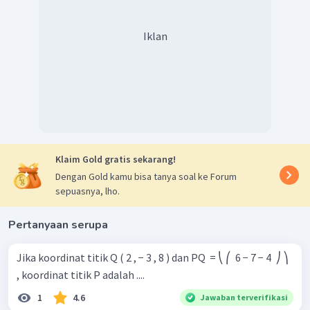
Iklan
Klaim Gold gratis sekarang!
Dengan Gold kamu bisa tanya soal ke Forum
sepuasnya, lho.
Pertanyaan serupa
Jika koordinat titik Q ( 2 , − 3 , 8 ) dan PQ ​ = ⎝ ⎛ ​ 6 − 7 − 4 ​ ⎠ ⎞ ​
, koordinat titik P adalah ....
1
4.6
Jawaban terverifikasi