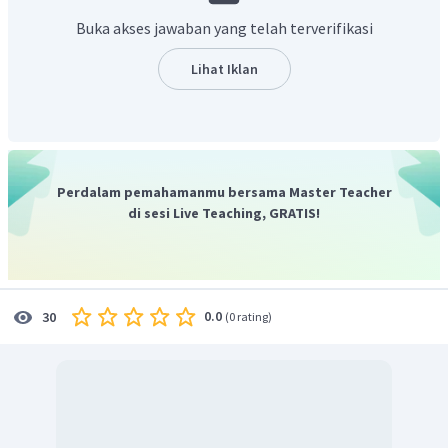
=
(
−
6
,
1
)
Dengan demikian,
.
A
B
Buka akses jawaban yang telah terverifikasi
Lihat Iklan
Perdalam pemahamanmu bersama Master Teacher
di sesi Live Teaching, GRATIS!
0.0
30
(
0 rating
)