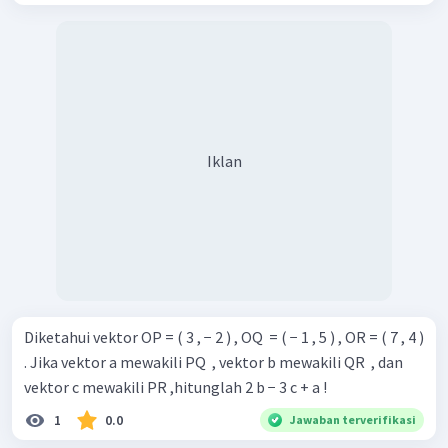
Iklan
Diketahui vektor OP = ( 3 , − 2 ) , OQ ​ = ( − 1 , 5 ) , OR = ( 7 , 4 )
. Jika vektor a mewakili PQ ​ , vektor b mewakili QR ​ , dan
vektor c mewakili PR ,hitunglah 2 b − 3 c + a !
1
0.0
Jawaban terverifikasi