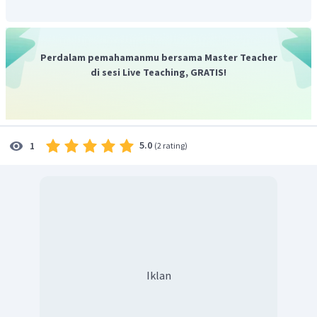
⎛
⎞
4
⋅
2
4
⋅
(
−
3
)
=
⎝
⎠
4
⋅
4
⎛
⎞
Perdalam pemahamanmu bersama Master Teacher
8
di sesi Live Teaching, GRATIS!
−
12
=
⎝
⎠
16
Dengan demikian hasil dari
adalah
.
5.0
1
(
2 rating
)
Iklan