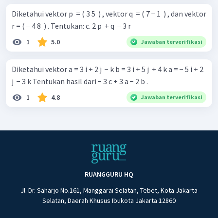
Diketahui vektor p ​ = ( 3 5 ​ ) , vektor q ​ = ( 7 − 1 ​ ) , dan vektor
r = ( − 4 8 ​ ) . Tentukan: c. 2 p ​ + q ​ − 3 r
1
5.0
Jawaban terverifikasi
Diketahui vektor a = 3 i + 2 j ​ − k b = 3 i + 5 j ​ + 4 k a = − 5 i + 2
j ​ − 3 k Tentukan hasil dari − 3 c + 3 a − 2 b .
1
4.8
Jawaban terverifikasi
RUANGGURU HQ
Jl. Dr. Saharjo No.161, Manggarai Selatan, Tebet, Kota Jakarta
Selatan, Daerah Khusus Ibukota Jakarta 12860