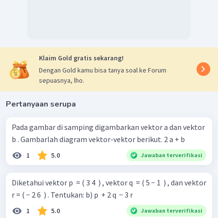
Klaim Gold gratis sekarang!
Dengan Gold kamu bisa tanya soal ke Forum
sepuasnya, lho.
Pertanyaan serupa
Pada gambar di samping digambarkan vektor a dan vektor
b . Gambarlah diagram vektor-vektor berikut. 2 a + b
1
5.0
Jawaban terverifikasi
Diketahui vektor p ​ = ( 3 4 ​ ) , vektor q ​ = ( 5 − 1 ​ ) , dan vektor
r = ( − 2 6 ​ ) . Tentukan: b) p ​ + 2 q ​ − 3 r
1
5.0
Jawaban terverifikasi