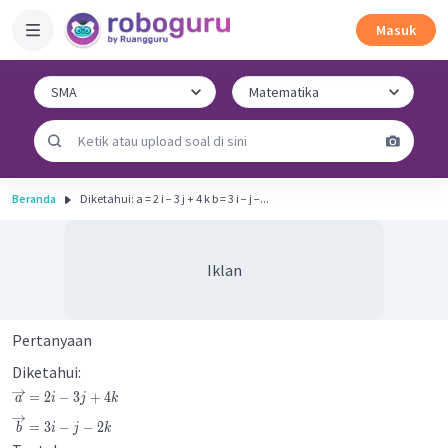
Masuk
Beranda
Diketahui: a = 2 i − 3 j + 4 k b = 3 i − j −...
Iklan
Pertanyaan
Diketahui:
=
2
−
3
+
4
a
i
j
k
=
3
−
−
2
b
i
j
k