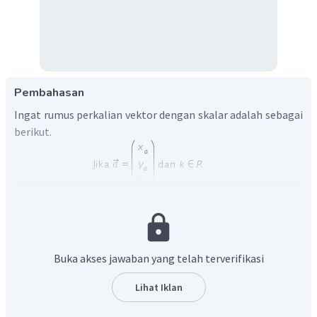
Pembahasan
Ingat rumus perkalian vektor dengan skalar adalah sebagai
berikut.
Diketahui
, dengan menggunakan rumus
Buka akses jawaban yang telah terverifikasi
di atas diperoleh perhitungan sebagai berikut.
⎛
⎞
2
Lihat Iklan
−
3
4
=
4
⎝
⎠
a
4