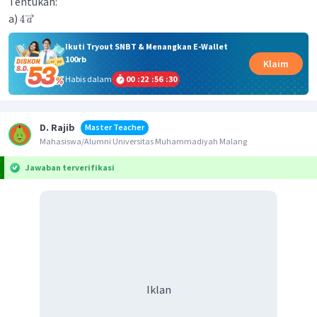
Tentukan:
a)
4
a
Ikuti Tryout SNBT & Menangkan E-Wallet
100rb
Klaim
Habis dalam
00
:
22
:
56
:
30
D. Rajib
Master Teacher
Mahasiswa/Alumni Universitas Muhammadiyah Malang
Jawaban terverifikasi
Iklan