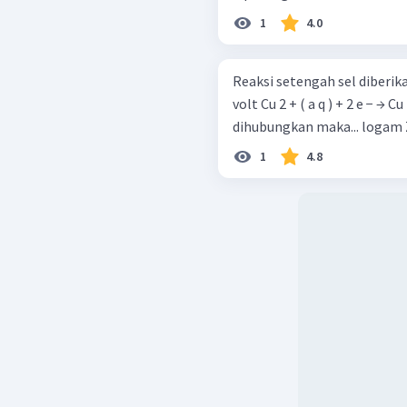
1
4.0
Reaksi setengah sel diberikan: Zn 2 + ( a q ) + 2 e − → Zn ( s ) E o = −
volt Cu 2 + ( a q ) + 2 e − → Cu ( s ) E o 
dihubungkan maka.
1
4.8