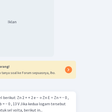
Iklan
arang!
 tanya soal ke Forum sepuasnya, lho.
 → Zn E ∘ Zn = − 0 ,
 kedua logam tersebut
 sel volta, berikut in...