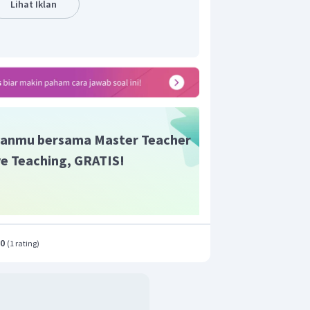
Lihat Iklan
i katode dan elektrode Zn sebagai
elektron mengalir dari elektode (-) atau
ktrolit yang mengandung Zn
menuju
2+
atode (Pb) dengan elektrolit yang
n demikian, gambar sel volta yang tepat
anmu bersama Master Teacher
ive Teaching, GRATIS!
.0
(
1 rating
)
r adalah D.