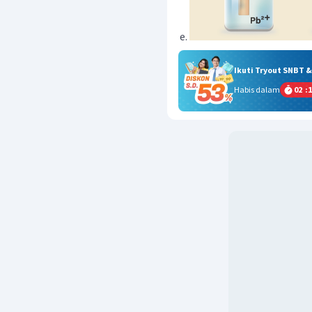
Ikuti Tryout SNBT 
Habis dalam
02
:
1