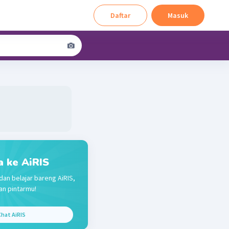
Daftar
Masuk
a ke AiRIS
dan belajar bareng AiRIS,
n pintarmu!
hat AiRIS