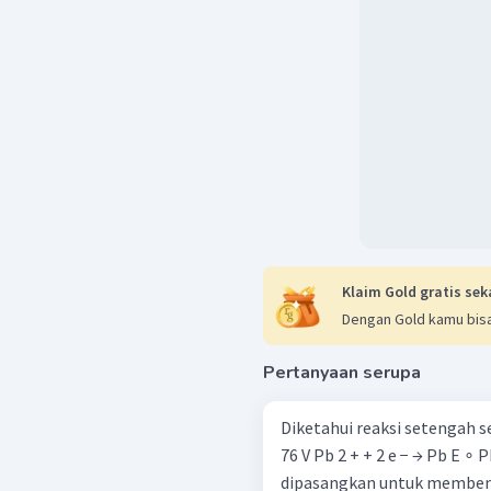
Klaim Gold gratis sek
Dengan Gold kamu bisa
Pertanyaan serupa
Diketahui reaksi setengah sel berikut: Zn 2 + + 2 e −
76 V Pb 2 + + 2 e − → Pb E ∘ Pb = − 0 , 13 V Jika
dipasangkan untuk membentuk