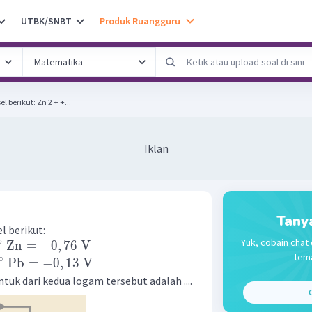
UTBK/SNBT
Produk Ruangguru
Diketahui reaksi setengah sel berikut: Zn 2 + +...
Iklan
Tany
l berikut:
Yuk, cobain chat 
∘
Zn
=
−
0
,
76
V
tema
∘
Pb
=
−
0
,
13
V
tuk dari kedua logam tersebut adalah ....
C