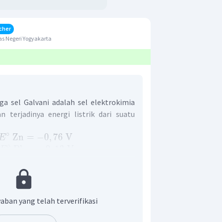
cher
s Negeri Yogyakarta
uga sel Galvani adalah sel elektrokimia
terjadinya energi listrik dari suatu
∘
Zn
=
−
0
,
76
V
E
∘
Pb
=
−
0
,
13
V
E
l di atas, dapat diketahui bahwa nilai
 Pb > Zn, sehingga:
 reduksi dan Zn mengalami reaksi
aban yang telah terverifikasi
oksidator dan Zn berperan sebagai