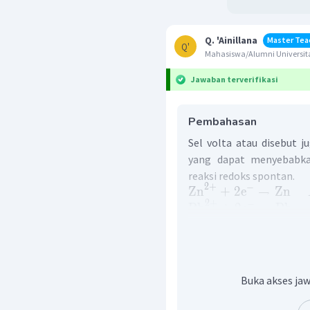
Q. 'Ainillana
Master Tea
Q'
Mahasiswa/Alumni Universita
Jawaban terverifikasi
Pembahasan
Sel volta atau disebut j
yang dapat menyebabkan 
reaksi redoks spontan.
2
+
−
Zn
+
2
e
→
Zn
2
+
−
Pb
+
2
e
→
Pb
Dari reaksi setengah se
potensial reduksi standar
Pb mengalami reaksi
Buka akses jaw
oksidasi.
Pb berperan sebagai 