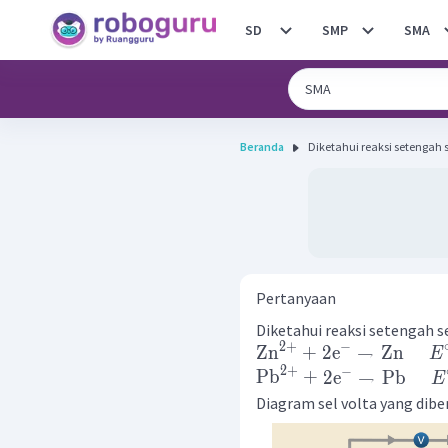
SD
SMP
SMA
Beranda
Pertanyaan
Diketahui reaksi setengah se
2
+
−
Zn
+
2
e
→
Zn
E
2
+
−
Pb
+
2
e
→
Pb
E
Diagram sel volta yang diben