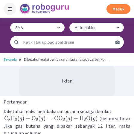
Masuk
Beranda
Diketahui reaksi pembakaran butana sebagai berikut...
Iklan
Pertanyaan
Diketahui reaksi pembakaran butana sebagai berikut
C
H
(
)
+
O
(
)
→
CO
(
)
+
H
O
(
)
(belum setara)
g
g
g
g
3
8
2
2
2
Jika gas butana yang dibakar sebanyak 12 liter, maka
hitunglah volume: