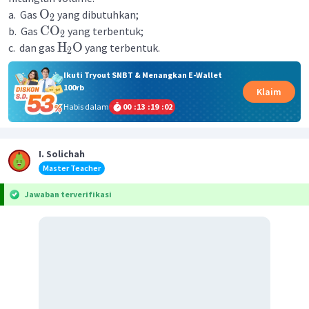
O
a. Gas
yang dibutuhkan;
2
CO
b. Gas
yang terbentuk;
2
H
O
c. dan gas
yang terbentuk.
2
Ikuti Tryout SNBT & Menangkan E-Wallet
100rb
Klaim
Habis dalam
00
:
13
:
19
:
02
I. Solichah
Master Teacher
Jawaban terverifikasi