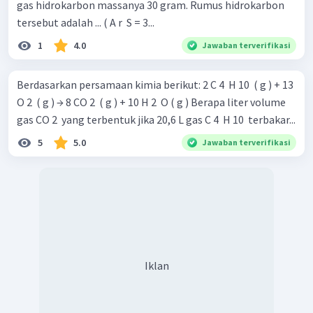
gas hidrokarbon massanya 30 gram. Rumus hidrokarbon
tersebut adalah ... ( A r ​ S = 3...
1
4.0
Jawaban terverifikasi
Berdasarkan persamaan kimia berikut: 2 C 4 ​ H 10 ​ ( g ) + 13
O 2 ​ ( g ) → 8 CO 2 ​ ( g ) + 10 H 2 ​ O ( g ) Berapa liter volume
gas CO 2 ​ yang terbentuk jika 20,6 L gas C 4 ​ H 10 ​ terbakar...
5
5.0
Jawaban terverifikasi
Iklan