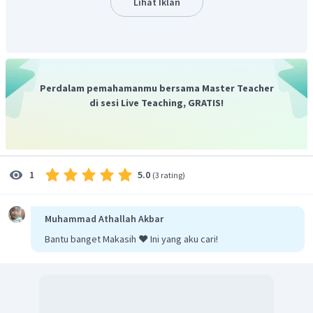
Lihat Iklan
Jadi, volume
yang dibutuhkan adalah 60 L.
b. Volume
yang terbentuk:
Perdalam pemahamanmu bersama Master Teacher
di sesi Live Teaching, GRATIS!
5.0
1
(
3 rating
)
Jadi, volume
yang dihasilkan adalah 36 L.
Muhammad Athallah Akbar
c. Volume
yang terbentuk:
Bantu banget Makasih ❤️ Ini yang aku cari!