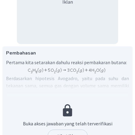
Iklan
Pembahasan
Pertama kita setarakan dahulu reaksi pembakaran butana:
Berdasarkan hipotesis Avogadro, yaitu pada suhu dan
tekanan sama, semua gas dengan volume sama memiliki
jumlah molekul sama; kita dapat menghitung volume
senyawa lainnya dalam reaksi jika diketahui volume butana
yang dibakar adalah 12 liter.
a. Volume
yang dibutuhkan:
Buka akses jawaban yang telah terverifikasi