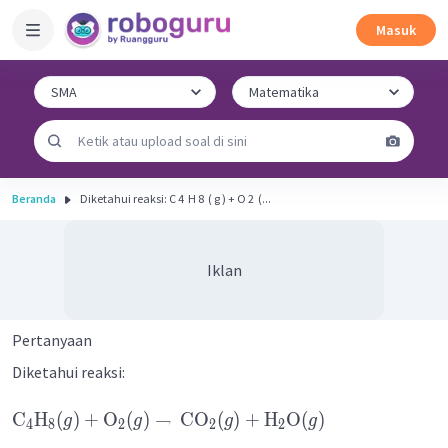
Masuk
Beranda
Diketahui reaksi: C 4 ​ H 8 ​ ( g ) + O 2 ​ (...
Iklan
Pertanyaan
Diketahui reaksi:
C
H
(
)
+
O
(
)
→
CO
(
)
+
H
O
(
)
g
g
g
g
4
8
2
2
2