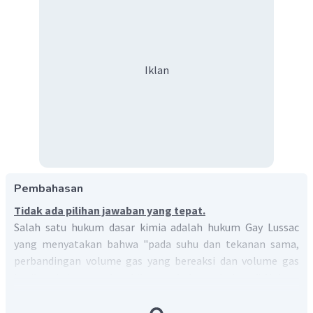
Iklan
Pembahasan
Tidak ada pilihan jawaban yang tepat.
Salah satu hukum dasar kimia adalah hukum Gay Lussac
yang menyatakan bahwa "pada suhu dan tekanan sama,
perbandingan volume gas yang bereaksi dan volume gas
hasil reaksi merupakan bilangan bulat sederhana". Hukum
ini juga disebut "hukum perbandingan volume".
Pada keadaan gas, perbandingan volume = perbandingan