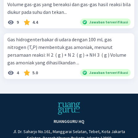
Volume gas-gas yang bereaksi dan gas-gas hasil reaksi bila
diukur pada suhu dan tekan...
9
4.4
Jawaban terverifikasi
Gas hidrogenterbakar di udara dengan 100 mL gas
nitrogen (T,P) membentuk gas amoniak, menurut
persamaan reaksi: H 2 ​ ( g ) + N 2 ​ ( g ) → NH 3 ​ ( g ) Volume
gas amoniak yang dihasilkandan ...
4
5.0
Jawaban terverifikasi
RUANGGURU HQ
Jl. Dr. Saharjo No.161, Manggarai Selatan, Tebet, Kota Jakarta