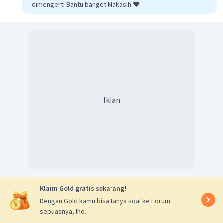
dimengerti Bantu banget Makasih ❤️
=
1
,
875
L
V
H
O
koefisien
H
O
=
2
2
V
CO
koefisien
CO
2
2
4
V
H
O
=
×
1
,
25
L
2
4
=
1
,
25
L
Pilihan jawaban yang menyatakan pernyataan yang benar
O
H
O
adalah
koefisien
> koefisien
, pernyataan lain
2
2
salah.
Iklan
Klaim Gold gratis sekarang!
Dengan Gold kamu bisa tanya soal ke Forum
sepuasnya, lho.