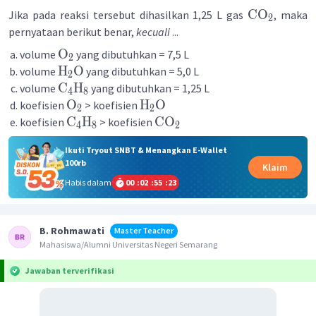
CO
Jika pada reaksi tersebut dihasilkan 1,25 L gas
, maka
2
pernyataan berikut benar,
kecuali
...
O
volume
yang dibutuhkan = 7,5 L
2
H
O
volume
yang dibutuhkan = 5,0 L
2
C
H
volume
yang dibutuhkan = 1,25 L
4
8
O
H
O
koefisien
> koefisien
2
2
C
H
CO
koefisien
> koefisien
4
8
2
Ikuti Tryout SNBT & Menangkan E-Wallet
100rb
Klaim
Habis dalam
00
:
02
:
55
:
23
B. Rohmawati
Master Teacher
Mahasiswa/Alumni Universitas Negeri Semarang
Jawaban terverifikasi