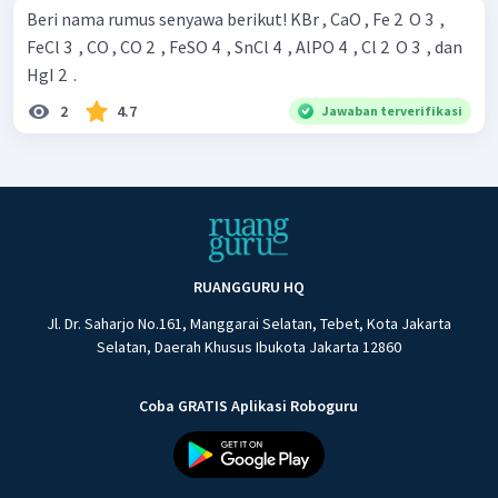
Beri nama rumus senyawa berikut! KBr , CaO , Fe 2 ​ O 3 ​ ,
FeCl 3 ​ , CO , CO 2 ​ , FeSO 4 ​ , SnCl 4 ​ , AlPO 4 ​ , Cl 2 ​ O 3 ​ , dan
HgI 2 ​ .
2
4.7
Jawaban terverifikasi
RUANGGURU HQ
Jl. Dr. Saharjo No.161, Manggarai Selatan, Tebet, Kota Jakarta
Selatan, Daerah Khusus Ibukota Jakarta 12860
Coba GRATIS Aplikasi Roboguru