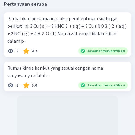
Pertanyaan serupa
Perhatikan persamaan reaksi pembentukan suatu gas
berikut ini: 3 Cu ( s ) + 8 HNO 3 ​ ( a q ) → 3 Cu ( NO 3 ​ ) 2 ​ ( a q )
+ 2 NO ( g ) + 4 H 2 ​ O ( l ) Nama zat yang tidak terlibat
dalam p...
3
4.2
Jawaban terverifikasi
Rumus kimia berikut yang sesuai dengan nama
senyawanya adalah...
2
5.0
Jawaban terverifikasi