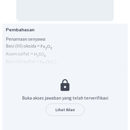
Pembahasan
Penamaan senyawa:
Besi (III) oksida =
Asam sulfat =
Besi (III) sulfat =
Air =
a. Persamaan reaksi
Persamaan reaksi yang terjadi (belum setara):
Buka akses jawaban yang telah terverifikasi
Menyamakan jumlah unsur S, reaksi menjadi:
Lihat Iklan
Menyamakan jumlah unsur O, reaksi menjadi: