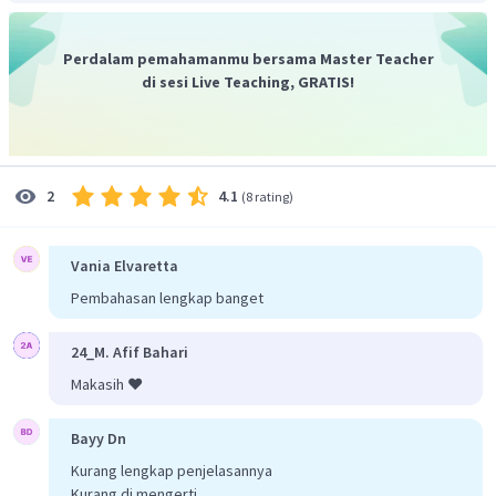
Persamaan reaksi setara:
Perdalam pemahamanmu bersama Master Teacher
b. Perbandingan koefisien masing-masing zat
di sesi Live Teaching, GRATIS!
Jadi, jawaban yang benar sesuai penjelasan diatas.
4.1
2
(
8 rating
)
Vania Elvaretta
Pembahasan lengkap banget
24_M. Afif Bahari
Makasih ❤️
Bayy Dn
Kurang lengkap penjelasannya
Kurang di mengerti