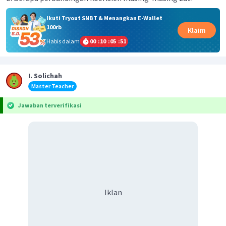
Ikuti Tryout SNBT & Menangkan E-Wallet
100rb
Klaim
Habis dalam
00
:
10
:
05
:
51
I. Solichah
Master Teacher
Jawaban terverifikasi
Iklan