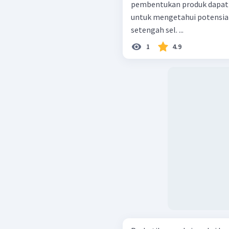
pembentukan produk dapat t
untuk mengetahui potensia
setengah sel. ...
1
4.9