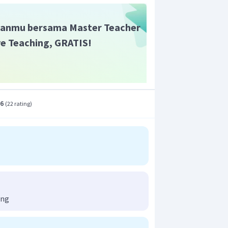
anmu bersama Master Teacher
da
ive Teaching, GRATIS!
r adalah C.
.6
(
22 rating
)
ong