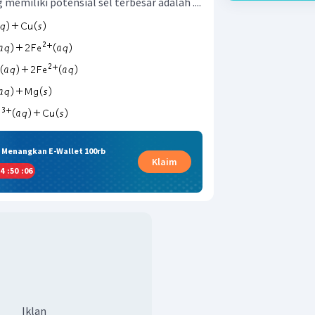
 memiliki potensial sel terbesar adalah ....
& Menangkan E-Wallet 100rb
Klaim
4
:
50
:
05
Iklan