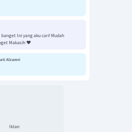
anget Ini yang aku cari! Mudah
nget Makasih ❤️
ati Alzamri
Iklan