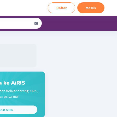
Daftar
Masuk
a ke AiRIS
dan belajar bareng AiRIS,
n pintarmu!
hat AiRIS