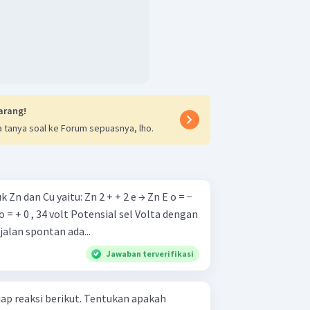
arang!
 tanya soal ke Forum sepuasnya, lho.
tu: Zn 2 + + 2 e → Zn E o = −
 Potensial sel Volta dengan
alan spontan ada...
Jawaban terverifikasi
tiap reaksi berikut. Tentukan apakah