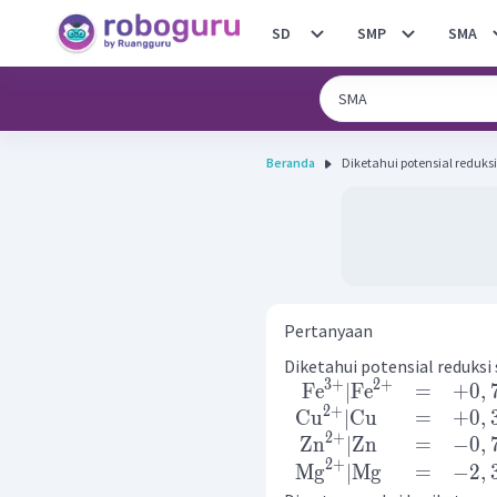
SD
SMP
SMA
Beranda
Pertanyaan
Diketahui potensial reduksi 
3
+
2
+
Fe
∣
Fe
=
+
0
,
2
+
Cu
∣
Cu
=
+
0
,
2
+
Zn
∣
Zn
=
−
0
,
2
+
Mg
∣
Mg
=
−
2
,