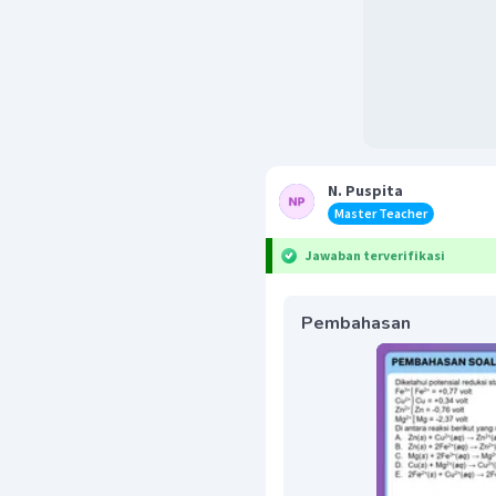
N. Puspita
Master Teacher
Jawaban terverifikasi
Pembahasan