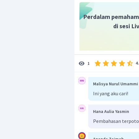
Perdalam pemaham
Pilihan E: katoda
, ano
di sesi L
Jadi, jawaban yang bena
4
1
Malisya Nurul Umammi
Ini yang aku cari!
Hana Aulia Yasmin
Pembahasan terpot