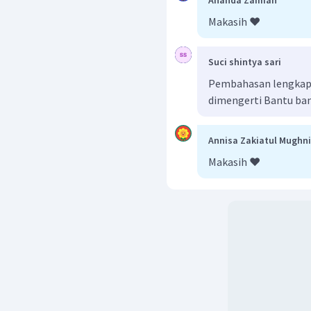
Ananda Zaimah
Makasih ❤️
Suci shintya sari
Pembahasan lengkap b
dimengerti Bantu ba
Annisa Zakiatul Mughni
Makasih ❤️