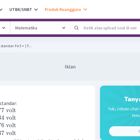
UTBK/SNBT
Produk Ruangguru
Diketahui potensial reduksi standar: Fe 3 + ∣ F...
Iklan
Tany
standar:
Yuk, cobain chat 
77
volt
tema
34
volt
76
volt
C
37
volt