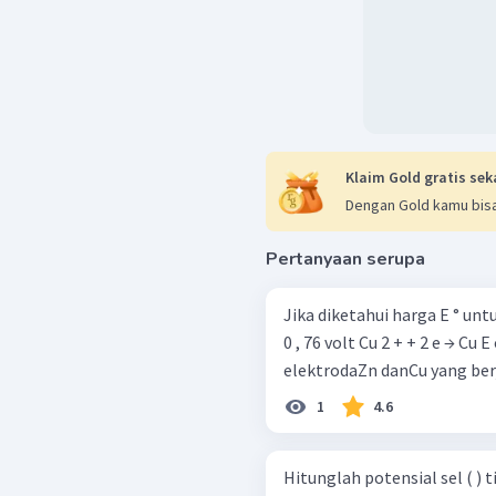
Klaim Gold gratis sek
Dengan Gold kamu bisa
Pertanyaan serupa
Jika diketahui harga E ° untuk Zn dan Cu yai
0 , 76 volt Cu 2 + + 2 e → Cu E o = + 0 , 34 volt
elektrodaZn danCu yang berj
1
4.6
Hitunglah potensial sel ( ) 