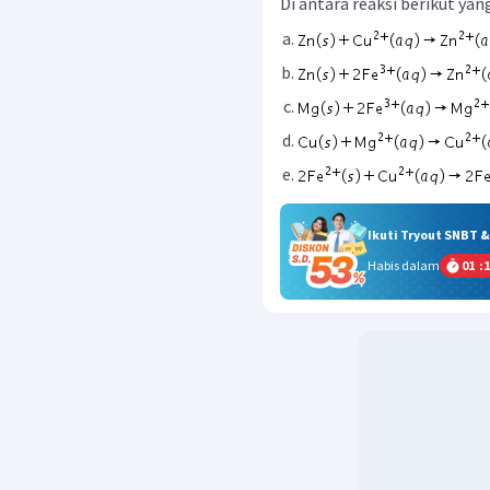
Di antara reaksi berikut yang
Ikuti Tryout SNBT 
Habis dalam
01
:
1