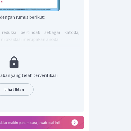
i dengan rumus berikut:
eduksi bertindak sebagai katoda,
i oksidasi merupakan anoda.
da
da
aban yang telah terverifikasi
Lihat Iklan
da
oda