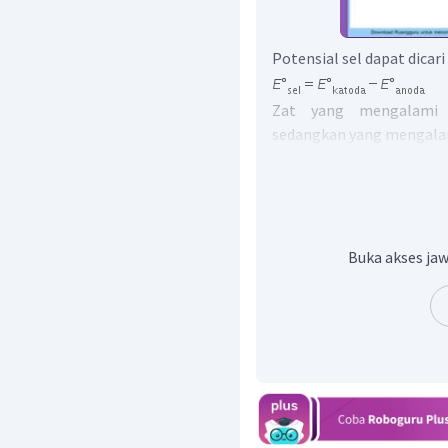
Potensial sel dapat dicar
Zat yang mengalami r
sedangkan yang mengalam
Pilihan A: katoda
, ano
Pilihan B: katoda
, ano
Buka akses jaw
Pilihan C: katoda
, ano
Pilihan D: katoda
, an