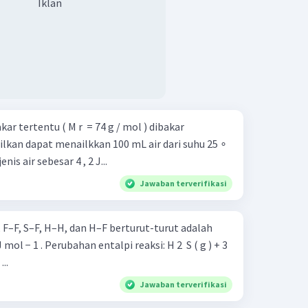
Iklan
r tertentu ( M r ​ = 74 g / mol ) dibakar
lkan dapat menailkkan 100 mL air dari suhu 25 ∘
nis air sebesar 4 , 2 J...
Jawaban terverifikasi
, F–F, S–F, H–H, dan H–F berturut-turut adalah
1 . Perubahan entalpi reaksi: H 2 ​ S ( g ) + 3
...
Jawaban terverifikasi