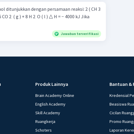
ditunjukkan dengan persamaan reaksi: 2 ( CH 3
6 CO 2 ​ ( g ) + 8 H 2 ​ O ( l ) △ H = − 4000 kJ Jika
Jawaban terverifikasi
u
Produk Lainnya
Bantuan & 
Brain Academy Online
Kredensial P
English Academy
Beasiswa Ru
Skill Academy
Cicilan Ruang
Ruangkerja
Promo Ruang
Schoters
Laporan Kere