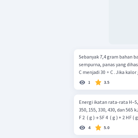
Sebanyak 7,4 gram bahan baka
sempurna, panas yang dihasi
C menjadi 30 ∘ C . Jika kalor je
1
3.5
Energi ikatan rata-rata H–S
350, 155, 330, 430, dan 565 kJ mol − 
F 2 ​ ( g ) → SF 4 ​ ( g ) + 2 HF ( g 
4
5.0