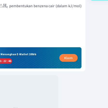
△
H
pembentukan benzena cair (dalam kJ/mol)
c
& Menangkan E-Wallet 100rb
Klaim
1
:
22
:
46