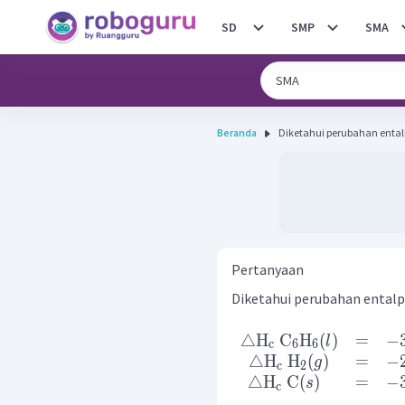
SD
SMP
SMA
Beranda
Diketahui perubahan ental
Pertanyaan
Diketahui perubahan entalp
△
H
C
H
(
)
=
−
l
c
6
6
△
H
H
(
)
=
−
g
c
2
△
H
C
(
)
=
−
s
c