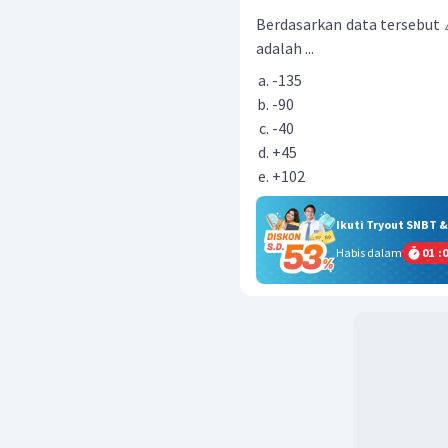
Berdasarkan data tersebut
adalah ...
-135
-90
-40
+45
+102
Ikuti Tryout SNBT 
Habis dalam
01
:
0