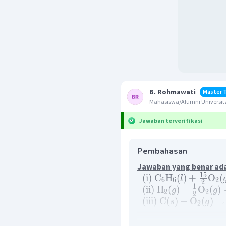
B. Rohmawati
Master 
Mahasiswa/Alumni Universit
Jawaban terverifikasi
Pembahasan
Jawaban yang benar ada
15
(
i
)
C
H
(
)
+
O
(
l
6
6
2
2
1
(
ii
)
H
(
)
+
O
(
)
g
g
2
2
2
(
iii
)
C
(
)
+
O
(
)
→
s
g
2