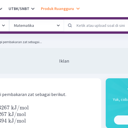
UTBK/SNBT
Produk Ruangguru
pi pembakaran zat sebagai...
Iklan
i pembakaran zat sebagai berikut.
Yuk, cob
3267
kJ
/
mol
267
kJ
/
mol
394
kJ
/
mol