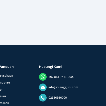
Panduan
Hubungi Kami
erusahaan
+62 815-7441-0000
angguru
info@ruangguru.com
guru
guru
02130930000
ntanan