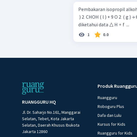
Pembakaran isopropil alkohol 
​ ) 2 ​ CHOH ( l ) + 9 O 2 ​ ( g ) → 
diketahui data △ H ∘ f ​ ...
1
0.0
Produk Ruanggur
Ruangguru
RUANGGURU HQ
Roboguru Plus
Jl. Dr. Saharjo No.161, Manggarai
Dafa dan Lulu
Selatan, Tebet, Kota Jakarta
Kursus for Kids
Selatan, Daerah Khusus Ibukota
Jakarta 12860
Ruangguru for Kids