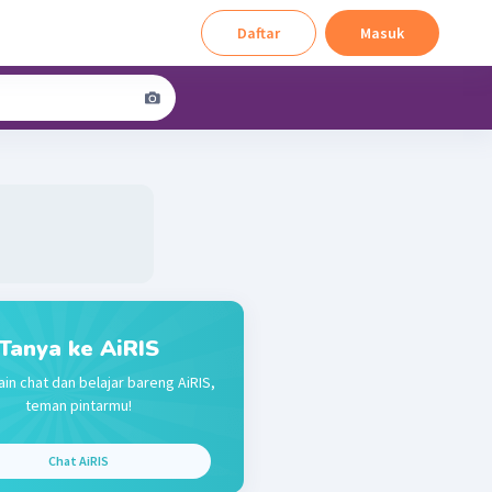
Daftar
Masuk
Tanya ke AiRIS
ain chat dan belajar bareng AiRIS,
teman pintarmu!
Chat AiRIS