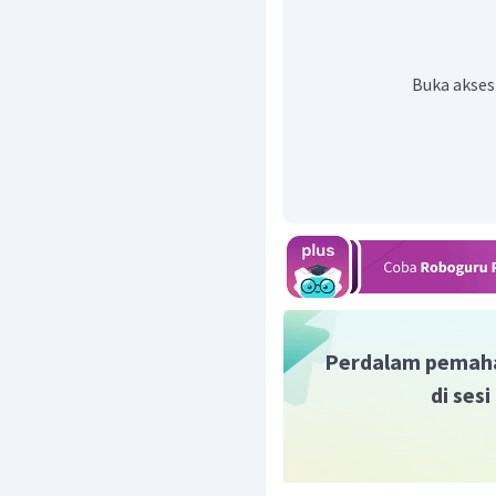
Ditanya:
6
C
(
)
+
3
H
(
)
→
C
s
g
2
Untuk mendapatkan reak
reaksi i dibalik, reaksi ii d
Buka akses
(
i
)
6
CO
(
)
+
3
H
O
g
2
2
3
(
ii
)
3
H
(
)
+
O
(
g
g
2
2
2
(
iii
)
6
C
(
)
+
6
O
(
)
s
g
2
6
C
(
)
+
3
H
(
)
→
s
g
2
△
H
Jadi,
pembentukan 
c
Perdalam pemah
di ses