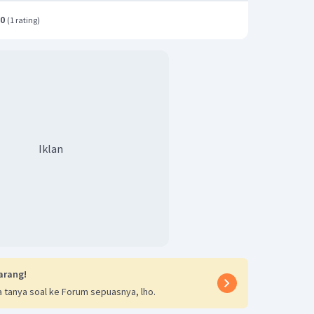
.0
(
1 rating
)
Iklan
arang!
 tanya soal ke Forum sepuasnya, lho.