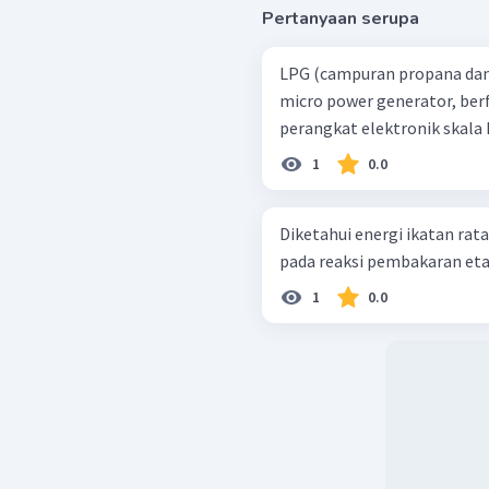
Pertanyaan serupa
LPG (campuran propana dan
micro power generator, berf
perangkat elektronik skala 
1
0.0
Diketahui energi ikatan rata-rata adalah
pada reaksi pembakaran etano
1
0.0