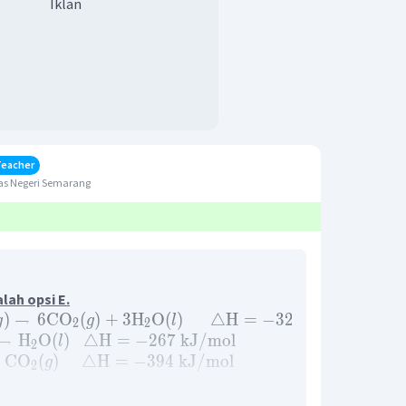
Iklan
Teacher
as Negeri Semarang
lah opsi E.
)
→
6
CO
(
)
+
3
H
O
(
)
△
H
=
−
3267
kJ
/
mol
g
g
l
2
2
→
H
O
(
)
△
H
=
−
267
kJ
/
mol
l
2
CO
(
)
△
H
=
−
394
kJ
/
mol
g
2