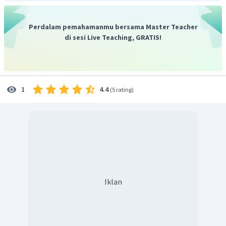
Perdalam pemahamanmu bersama Master Teacher
di sesi Live Teaching, GRATIS!
Substitusikan langkah 2 yaitu misal c = 1 ke atom
persamaan 1 dan 2
4.4
1
(
5 rating
)
Persamaan reaksi seperti berikut
Kalikan semua koefisien dengan 2, maka persamaan reaksi
setara menjadi
Iklan
Jadi, persamaan reaksi setara yaitu
.