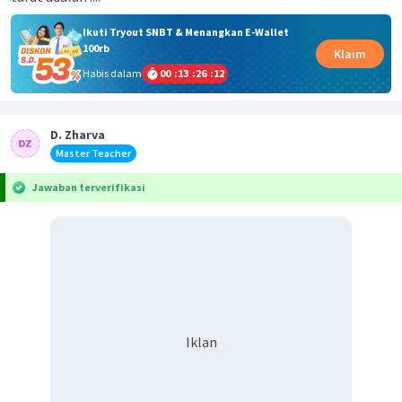
Ikuti Tryout SNBT & Menangkan E-Wallet
100rb
Klaim
Habis dalam
00
:
13
:
26
:
12
D. Zharva
Master Teacher
Jawaban terverifikasi
Iklan