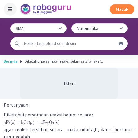
Masuk
Beranda
Diketahui persamaan reaksi belum setara : aFe (...
Iklan
Pertanyaan
Diketahui persamaan reaksi belum setara :
aFe
(
)
+
bO
(
)
→
cFe
O
(
)
s
g
s
2
2
3
agar reaksi tersebut setara, maka nilai a,b, dan c berturut-
turut adalah ....