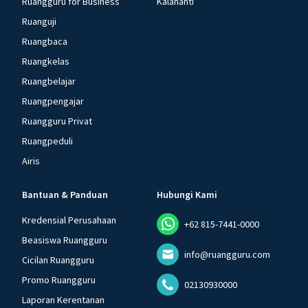
Ruangguru for Business
Kalananti
Ruanguji
Ruangbaca
Ruangkelas
Ruangbelajar
Ruangpengajar
Ruangguru Privat
Ruangpeduli
Airis
Bantuan & Panduan
Hubungi Kami
Kredensial Perusahaan
+62 815-7441-0000
Beasiswa Ruangguru
info@ruangguru.com
Cicilan Ruangguru
Promo Ruangguru
02130930000
Laporan Kerentanan