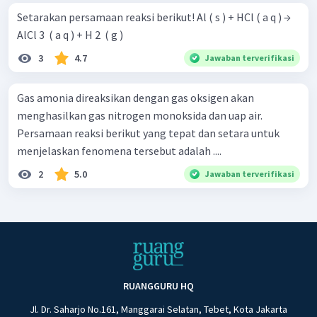
Setarakan persamaan reaksi berikut! Al ( s ) + HCl ( a q ) →
AlCl 3 ​ ( a q ) + H 2 ​ ( g )
3
4.7
Jawaban terverifikasi
Gas amonia direaksikan dengan gas oksigen akan
menghasilkan gas nitrogen monoksida dan uap air.
Persamaan reaksi berikut yang tepat dan setara untuk
menjelaskan fenomena tersebut adalah ....
2
5.0
Jawaban terverifikasi
RUANGGURU HQ
Jl. Dr. Saharjo No.161, Manggarai Selatan, Tebet, Kota Jakarta