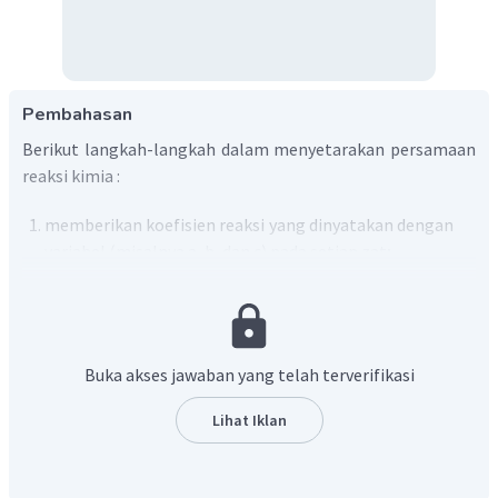
Pembahasan
Berikut langkah-langkah dalam menyetarakan persamaan
reaksi kimia :
memberikan koefisien reaksi yang dinyatakan dengan
variabel (misalnya a, b, dan c) pada setiap zat;
memberikan nilai koefisien reaksi pada zat paling
kompleks;
menyetarakan atau menyamakan jumlah atom dari
zat-zat yang lebih sederhana dengan mengatur nilai
Buka akses jawaban yang telah terverifikasi
koefisien reaksi.
Lihat Iklan
Langkah 1 :
Langlah 2 : misal c = 1.
Langkah 3 :