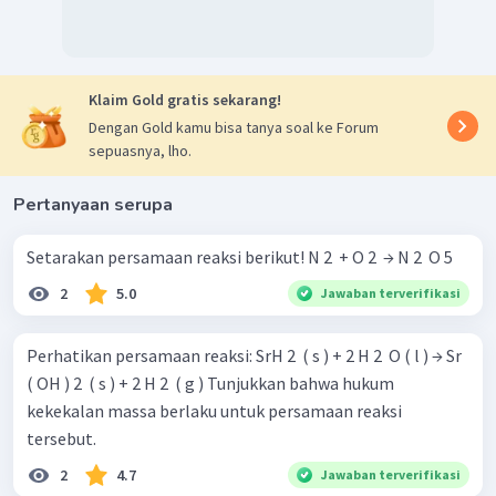
Klaim Gold gratis sekarang!
Dengan Gold kamu bisa tanya soal ke Forum
sepuasnya, lho.
Pertanyaan serupa
Setarakan persamaan reaksi berikut! N 2 ​ + O 2 ​ → N 2 ​ O 5 ​
2
5.0
Jawaban terverifikasi
Perhatikan persamaan reaksi: SrH 2 ​ ( s ) + 2 H 2 ​ O ( l ) → Sr
( OH ) 2 ​ ( s ) + 2 H 2 ​ ( g ) Tunjukkan bahwa hukum
kekekalan massa berlaku untuk persamaan reaksi
tersebut.
2
4.7
Jawaban terverifikasi