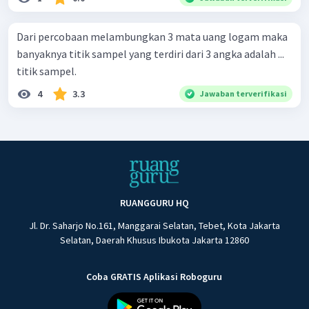
Dari percobaan melambungkan 3 mata uang logam maka
banyaknya titik sampel yang terdiri dari 3 angka adalah ...
titik sampel.
4
3.3
Jawaban terverifikasi
RUANGGURU HQ
Jl. Dr. Saharjo No.161, Manggarai Selatan, Tebet, Kota Jakarta
Selatan, Daerah Khusus Ibukota Jakarta 12860
Coba GRATIS Aplikasi Roboguru