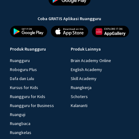
Coba GRATIS Aplikasi Ruangguru
Produk Ruangguru
Produk Lainnya
Ruangguru
Brain Academy Online
Roboguru Plus
English Academy
Dafa dan Lulu
Skill Academy
Kursus for Kids
Ruangkerja
Ruangguru for Kids
Schoters
Ruangguru for Business
Kalananti
Ruanguji
Ruangbaca
Ruangkelas