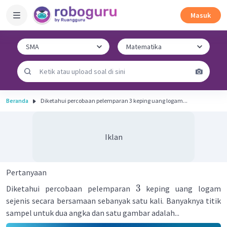
Masuk
Beranda
Diketahui percobaan pelemparan 3 keping uang logam...
Iklan
Pertanyaan
3
Diketahui percobaan pelemparan
keping uang logam
sejenis secara bersamaan sebanyak satu kali. Banyaknya titik
sampel untuk dua angka dan satu gambar adalah...