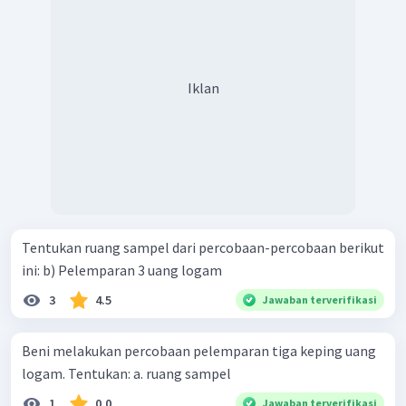
Iklan
Tentukan ruang sampel dari percobaan-percobaan berikut
ini: b) Pelemparan 3 uang logam
3
4.5
Jawaban terverifikasi
Beni melakukan percobaan pelemparan tiga keping uang
logam. Tentukan: a. ruang sampel
1
0.0
Jawaban terverifikasi