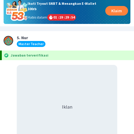
Ikuti Tryout SNBT & Menangkan E-Wallet
100rb
Klaim
Habis dalam
01
:
19
:
29
:
54
S. Nur
Master Teacher
Jawaban terverifikasi
Iklan