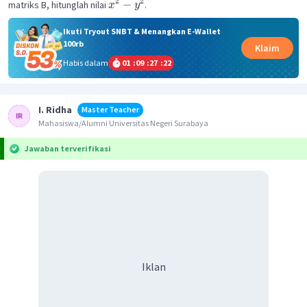
2
2
−
matriks B, hitunglah nilai
.
x
y
Ikuti Tryout SNBT & Menangkan E-Wallet
100rb
Klaim
Habis dalam
01
:
09
:
27
:
22
I. Ridha
Master Teacher
Mahasiswa/Alumni Universitas Negeri Surabaya
Jawaban terverifikasi
Iklan