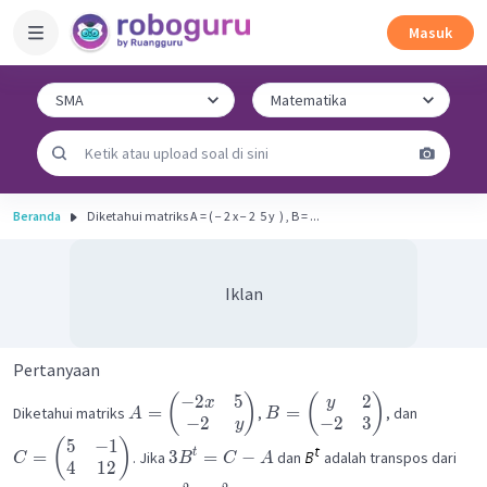
Masuk
Beranda
Diketahui matriks A = ( − 2 x − 2 ​ 5 y ​ ) , B = ...
Iklan
Pertanyaan
−
2
5
2
(
)
(
)
x
y
=
=
Diketahui matriks
,
, dan
A
B
−
2
−
2
3
y
5
−
1
(
)
=
3
=
−
t
. Jika
dan
adalah transpos dari
C
B
C
A
4
12