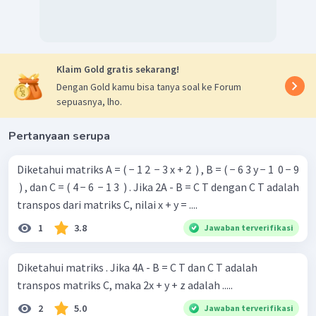
Oleh karena diperoleh
dan
, maka
Klaim Gold gratis sekarang!
Dengan Gold kamu bisa tanya soal ke Forum
Jadi, nilai
adalah
.
sepuasnya, lho.
Pertanyaan serupa
Diketahui matriks A = ( − 1 2 ​ − 3 x + 2 ​ ) , B = ( − 6 3 y − 1 ​ 0 − 9
​ ) , dan C = ( 4 − 6 ​ − 1 3 ​ ) . Jika 2A - B = C T dengan C T adalah
transpos dari matriks C, nilai x + y = ....
1
3.8
Jawaban terverifikasi
Diketahui matriks . Jika 4A - B = C T dan C T adalah
transpos matriks C, maka 2x + y + z adalah .....
2
5.0
Jawaban terverifikasi