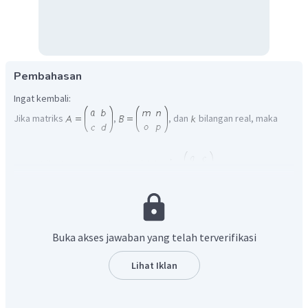
Pembahasan
Ingat kembali:
Jika matriks
,
, dan
bilangan real, maka
matriks transpose dari
adalah
Buka akses jawaban yang telah terverifikasi
jika
, maka
,
,
, dan
Lihat Iklan
Dengan demikian,