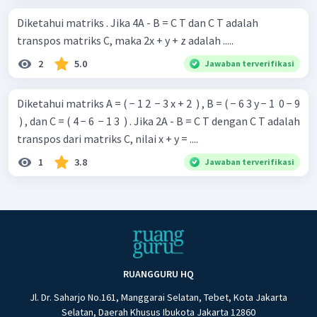
Diketahui matriks . Jika 4A - B = C T dan C T adalah
transpos matriks C, maka 2x + y + z adalah .....
2
5.0
Jawaban terverifikasi
Diketahui matriks A = ( − 1 2 ​ − 3 x + 2 ​ ) , B = ( − 6 3 y − 1 ​ 0 − 9
​ ) , dan C = ( 4 − 6 ​ − 1 3 ​ ) . Jika 2A - B = C T dengan C T adalah
transpos dari matriks C, nilai x + y = ....
1
3.8
Jawaban terverifikasi
RUANGGURU HQ
Jl. Dr. Saharjo No.161, Manggarai Selatan, Tebet, Kota Jakarta
Selatan, Daerah Khusus Ibukota Jakarta 12860