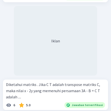
Iklan
Diketahui matriks . Jika C T adalah transpose matriks C,
maka nilai x - 2y yang memenuhi persamaan 3A - B = C T
adalah ....
6
5.0
Jawaban terverifikasi