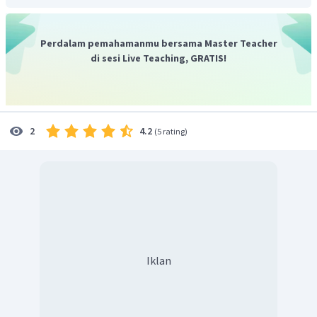
Perdalam pemahamanmu bersama Master Teacher
di sesi Live Teaching, GRATIS!
sehingga diperoleh
4.2
2
(
5 rating
)
Dari
, diperoleh
Dengan menyubtitusi
ke
, diperoleh
Iklan