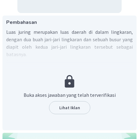
Pembahasan
Luas juring merupakan luas daerah di dalam lingkaran,
dengan dua buah jari-jari lingkaran dan sebuah busur yang
diapit oleh kedua jari-jari lingkaran tersebut sebagai
batasnya.
Dari gambar didapat:
Juring lingkaran tersebut adalah Juring OAD yang dibatasi
oleh
.
Juring lingkaran tersebut adalah Juring
OAE
yang dibatasi
oleh
.
Buka akses jawaban yang telah terverifikasi
Juring lingkaran tersebut adalah Juring ODE yang dibatasi
oleh
.
Lihat Iklan
Jadi, juring OAD, OAE, dan ODE.