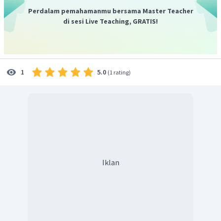
Perdalam pemahamanmu bersama Master Teacher
di sesi Live Teaching, GRATIS!
5.0
1
(
1 rating
)
Iklan