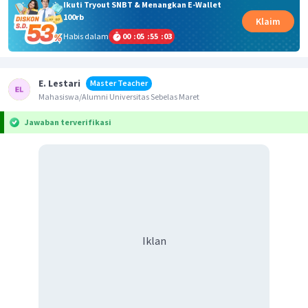
Ikuti Tryout SNBT & Menangkan E-Wallet
100rb
Klaim
Habis dalam
00
:
05
:
55
:
03
E. Lestari
Master Teacher
Mahasiswa/Alumni Universitas Sebelas Maret
Jawaban terverifikasi
Iklan