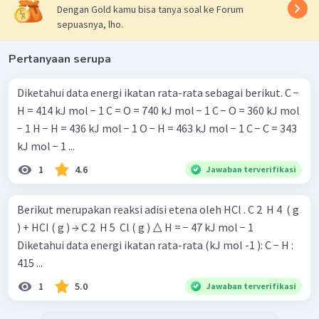
Dengan Gold kamu bisa tanya soal ke Forum
sepuasnya, lho.
Pertanyaan serupa
Diketahui data energi ikatan rata-rata sebagai berikut. C −
H = 414 kJ mol − 1 C = O = 740 kJ mol − 1 C − O = 360 kJ mol
− 1 H − H = 436 kJ mol − 1 O − H = 463 kJ mol − 1 C − C = 343
kJ mol − 1 ​...
1
4.6
Jawaban terverifikasi
Berikut merupakan reaksi adisi etena oleh HCl . C 2 ​ H 4 ​ ( g
) + HCI ( g ) → C 2 ​ H 5 ​ Cl ( g ) △ H = − 47 kJ mol − 1
Diketahui data energi ikatan rata-rata (kJ mol -1 ): C − H :
415 ...
1
5.0
Jawaban terverifikasi