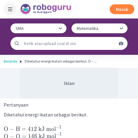
Masuk
Beranda
Diketahui energi ikatan sebagai berikut. O − ...
Iklan
Pertanyaan
Diketahui energi ikatan sebagai berikut.
−
1
O
−
H
=
412
kJ
mol
−
1
O
−
O
=
146
kJ
mol