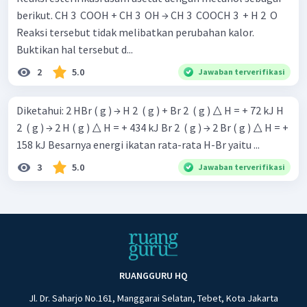
berikut. CH 3 ​ COOH + CH 3 ​ OH → CH 3 ​ COOCH 3 ​ + H 2 ​ O
Reaksi tersebut tidak melibatkan perubahan kalor.
Buktikan hal tersebut d...
2
5.0
Jawaban terverifikasi
Diketahui: 2 HBr ( g ) → H 2 ​ ( g ) + Br 2 ​ ( g ) △ H = + 72 kJ H
2 ​ ( g ) → 2 H ( g ) △ H = + 434 kJ Br 2 ​ ( g ) → 2 Br ( g ) △ H = +
158 kJ Besarnya energi ikatan rata-rata H-Br yaitu ...
3
5.0
Jawaban terverifikasi
RUANGGURU HQ
Jl. Dr. Saharjo No.161, Manggarai Selatan, Tebet, Kota Jakarta