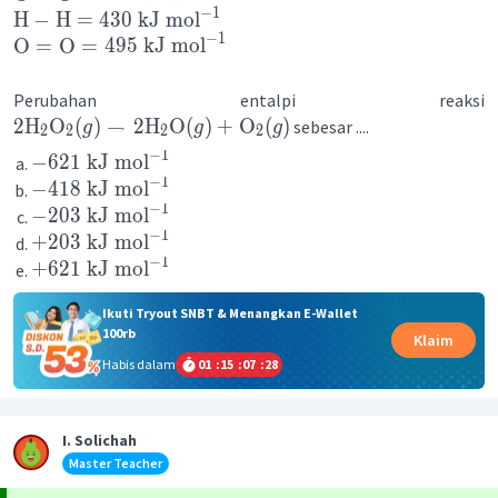
−
1
H
−
H
=
430
kJ
mol
−
1
O
=
O
=
495
kJ
mol
Perubahan entalpi reaksi
2
H
O
(
)
→
2
H
O
(
)
+
O
(
)
sebesar ....
g
g
g
2
2
2
2
−
1
−
621
kJ
mol
−
1
−
418
kJ
mol
−
1
−
203
kJ
mol
−
1
+
203
kJ
mol
−
1
+
621
kJ
mol
Ikuti Tryout SNBT & Menangkan E-Wallet
100rb
Klaim
Habis dalam
01
:
15
:
07
:
28
I. Solichah
Master Teacher