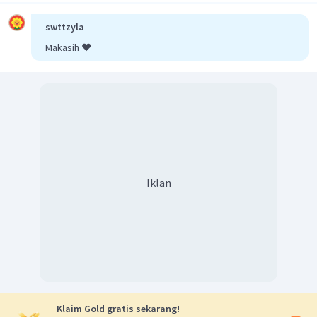
swttzyla
Makasih ❤️
Iklan
Klaim Gold gratis sekarang!