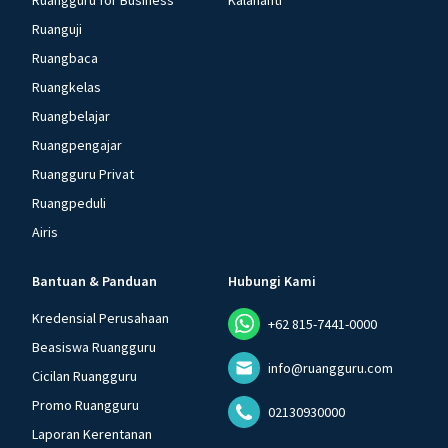
Ruangguru for Business
Kalananti
Ruanguji
Ruangbaca
Ruangkelas
Ruangbelajar
Ruangpengajar
Ruangguru Privat
Ruangpeduli
Airis
Bantuan & Panduan
Hubungi Kami
Kredensial Perusahaan
+62 815-7441-0000
Beasiswa Ruangguru
info@ruangguru.com
Cicilan Ruangguru
Promo Ruangguru
02130930000
Laporan Kerentanan