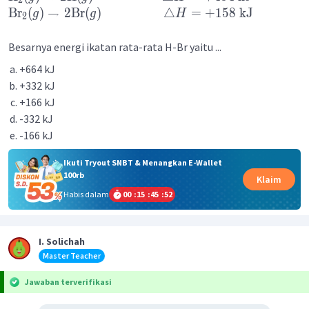
Br
(
)
→
2
Br
(
)
△
=
+
158
kJ
g
g
H
2
Besarnya energi ikatan rata-rata H-Br yaitu ...
+664 kJ
+332 kJ
+166 kJ
-332 kJ
-166 kJ
Ikuti Tryout SNBT & Menangkan E-Wallet
100rb
Klaim
Habis dalam
00
:
15
:
45
:
52
I. Solichah
Master Teacher
Jawaban terverifikasi