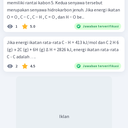
memiliki rantai kabon 5. Kedua senyawa tersebut
merupakan senyawa hidrokarbon jenuh. Jika energi ikatan
O = O , C − C , C − H , C = O , dan H − O be...
1
5.0
Jawaban terverifikasi
Jika energi ikatan rata-rata C - H = 413 kJ/mol dan C 2 H 6
(g) → 2C (g) + 6H (g) Δ H = 2826 kJ, energi ikatan rata-rata
C - C adalah ….
2
4.5
Jawaban terverifikasi
Iklan