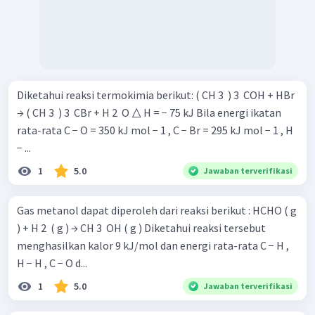
Diketahui reaksi termokimia berikut: ( CH 3 ​ ) 3 ​ COH + HBr
→ ( CH 3 ​ ) 3 ​ CBr + H 2 ​ O △ H = − 75 kJ Bila energi ikatan
rata-rata C − O = 350 kJ mol − 1 , C − Br = 295 kJ mol − 1 , H
− ...
1
5.0
Jawaban terverifikasi
Gas metanol dapat diperoleh dari reaksi berikut : HCHO ( g
) + H 2 ​ ( g ) → CH 3 ​ OH ( g ) Diketahui reaksi tersebut
menghasilkan kalor 9 kJ/mol dan energi rata-rata C − H ,
H − H , C − O d...
1
5.0
Jawaban terverifikasi