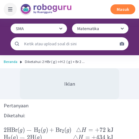
Masuk
Beranda
Diketahui: 2 HBr ( g ) → H 2 ​ ( g ) + Br 2 ​...
Iklan
Pertanyaan
Diketahui:
2
HBr
(
)
→
H
(
)
+
Br
(
)
△
=
+
72
kJ
g
g
g
H
2
2
H
(
)
→
2
H
(
)
△
=
+
434
kJ
g
g
H
2