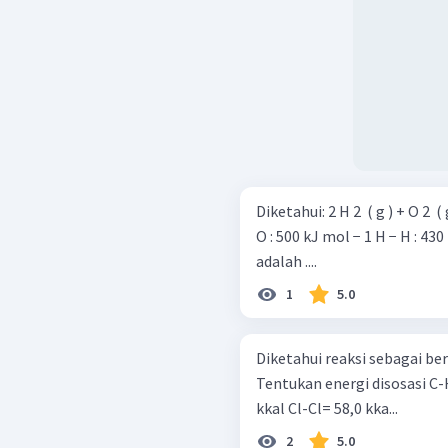
Diketahui: 2 H 2 ​ ( g ) + O 2 ​ ( g ) → 2 H 2 ​ O ( g ) △ H = − 480 kJ Energi ikatan: O =
O : 500 kJ mol − 1 H − H : 430 kJ mol − 1 Besarnya energi 
adalah ....
1
5.0
Diketahui reaksi sebagai berikut: CH 4 ​ + Cl 2 ​ → CH 3 ​ Cl + HCl H = 
Tentukan energi disosasi C-H pada reaksi t
kkal Cl-Cl= 58,0 kka...
2
5.0