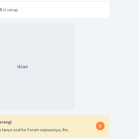
8
,
9
kJ
.5
(
2 rating
)
ng dilepaskan untuk membentuk 3,4 gram gas
r adalah B
.
Iklan
arang!
 tanya soal ke Forum sepuasnya, lho.