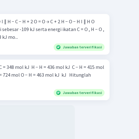
sebesar -109 kJ serta energi ikatan C = O , H − O ,
 kJ mo...
Jawaban terverifikasi
4 mol O − H = 463 mol kJ ​ kJ ​ ​ Hitunglah
Jawaban terverifikasi