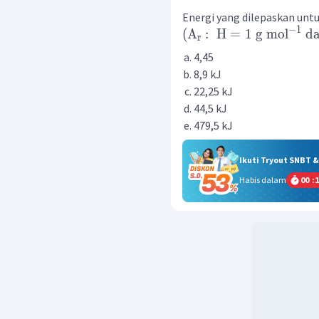
Energi yang dilepaskan untu
−
1
(
A
:
H
=
1
g
mol
d
r
4,45
8,9 kJ
22,25 kJ
44,5 kJ
479,5 kJ
Ikuti Tryout SNBT 
Habis dalam
00
:
1