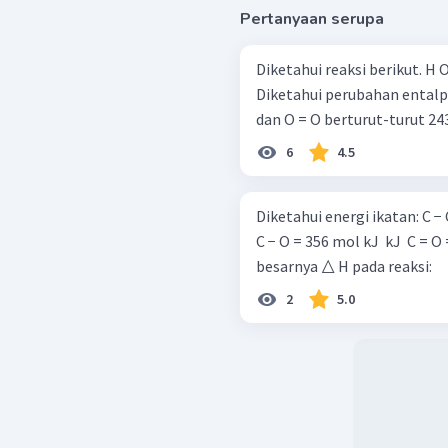
Pertanyaan serupa
Diketahui reaksi berikut. H O I ∥ H − C − H + 2 O = O → C + 2 H − O − H I ∥ H O
Diketahui perubahan entalpi 
dan O = O berturut-turut 243
6
4.5
Diketahui energi ikatan: C − C = 348 mol kJ ​ H − H = 436 mol kJ ​ C − H = 415 mol
C − O = 356 mol kJ ​ kJ ​ C = O = 72
besarnya △ H pada reaksi:
2
5.0