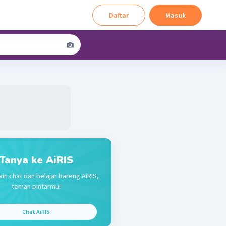
Daftar
Masuk
Tanya ke AiRIS
in chat dan belajar bareng AiRIS,
teman pintarmu!
Chat AiRIS