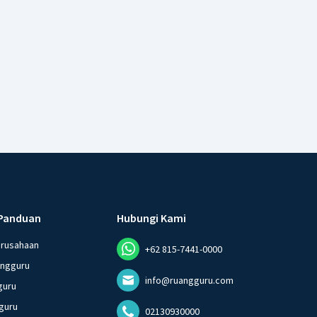
Panduan
Hubungi Kami
erusahaan
+62 815-7441-0000
angguru
info@ruangguru.com
guru
guru
02130930000