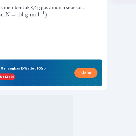
k membentuk 3,4 g gas amonia sebesar ...
−
1
an
N
=
14
g
mol
)
& Menangkan E-Wallet 100rb
Klaim
5
:
13
:
25