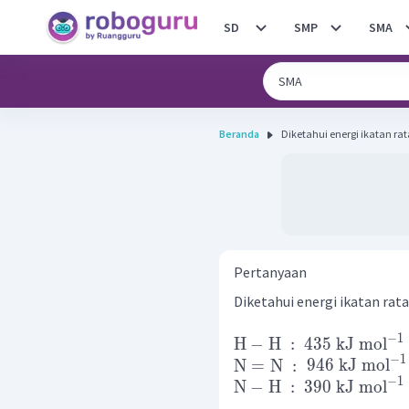
SD
SMP
SMA
Beranda
Pertanyaan
Diketahui energi ikatan rata
−
1
H
−
H
:
435
kJ
mol
−
1
N
=
N
:
946
kJ
mol
−
1
N
−
H
:
390
kJ
mol