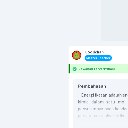
I. Solichah
Master Teacher
Jawaban terverifikasi
Pembahasan
Energi ikatan adalah en
kimia dalam satu mol
penyusunnya pada keadaa
persamaan reaksi berikut
1