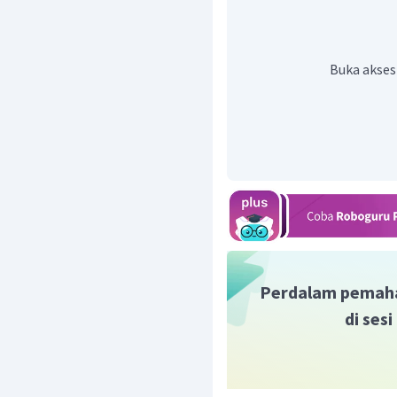
N
(
2
2
Perubahan entalpi dapat
rata anatara pereaksi de
Buka akses 
△
=
∑
H
D
reaksi
1
=
(
D
2
1
=
×
(
2
=
(
479
=
−
44
Perubahan entalpi di 
membentuk 1 mol gas am
Perdalam pemah
yang dilepaskan untuk m
di ses
amonia, maka energi yang
△
H
=
−
Q
=