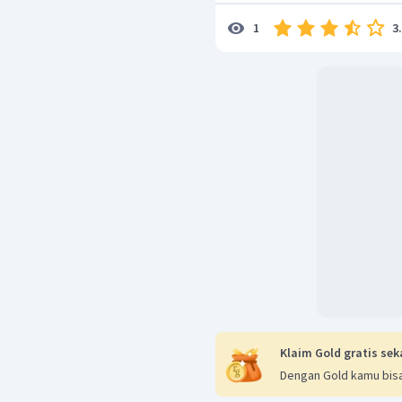
Q
=
3
1
Jadi banyaknya kalor ya
amonia adalah 8,9 kJ.
Jadi, jawaban yang bena
Klaim Gold gratis sek
Dengan Gold kamu bisa