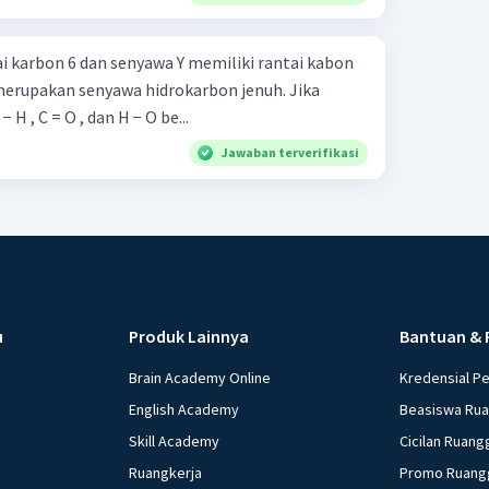
i karbon 6 dan senyawa Y memiliki rantai kabon
merupakan senyawa hidrokarbon jenuh. Jika
− H , C = O , dan H − O be...
Jawaban terverifikasi
u
Produk Lainnya
Bantuan & 
Brain Academy Online
Kredensial P
English Academy
Beasiswa Ru
Skill Academy
Cicilan Ruang
Ruangkerja
Promo Ruang