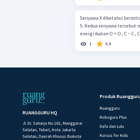
Senyawa X diketahui beranta
5. Kedua senyawa tersebut 
energi ikatan O = O , C − C , C 
1
5.0
Produk Ruanggur
Ruangguru
RUANGGURU HQ
Roboguru Plus
Jl. Dr. Saharjo No.161, Manggarai
Dafa dan Lulu
Selatan, Tebet, Kota Jakarta
Kursus for Kids
Selatan, Daerah Khusus Ibukota