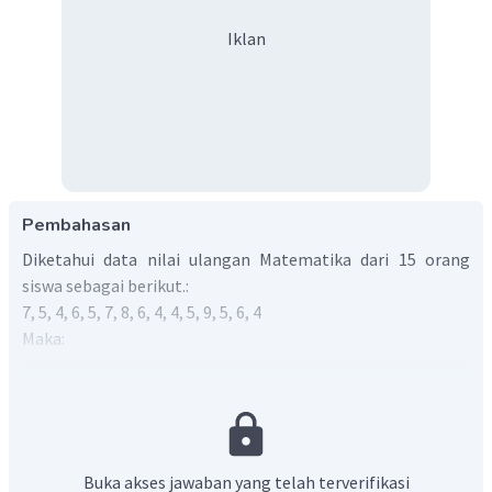
Iklan
Pembahasan
Diketahui data nilai ulangan Matematika dari 15 orang
siswa sebagai berikut.:
7, 5, 4, 6, 5, 7, 8, 6, 4, 4, 5, 9, 5, 6, 4
Maka:
jumlah
nilai
rata
−
rata
=
banyak
nilai
4
×
4
+
5
×
4
+
6
×
3
+
7
×
2
+
8
+
9
=
15
85
=
15
=
5
,
67
5
,
67
Berdasarkan data, maka nilai yang berada di atas
Buka akses jawaban yang telah terverifikasi