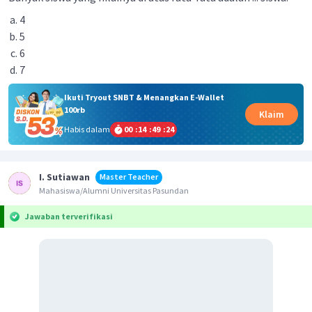
4
5
6
7
Ikuti Tryout SNBT & Menangkan E-Wallet
100rb
Klaim
Habis dalam
00
:
14
:
49
:
24
I. Sutiawan
Master Teacher
Mahasiswa/Alumni Universitas Pasundan
Jawaban terverifikasi