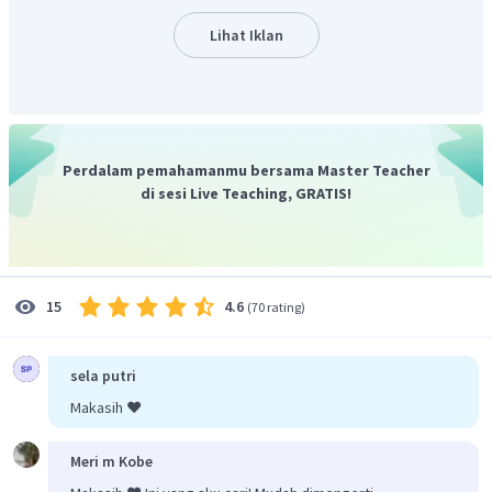
adalah nilai 6, 7, 8 dan 9 yaitu sebanyak 7.
Oleh karena itu, jawaban yang tepat adalah D.
Lihat Iklan
Perdalam pemahamanmu bersama Master Teacher
di sesi Live Teaching, GRATIS!
4.6
15
(
70 rating
)
sela putri
Makasih ❤️
Meri m Kobe