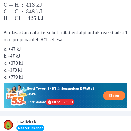
C
−
H
:
413
kJ
C
−
C
:
348
kJ
H
−
Cl
:
426
kJ
Berdasarkan data tersebut, nilai entalpi untuk reaksi adisi 1
mol propena oleh HCl sebesar ...
+47 kJ
-47 kJ
+373 kJ
-373 kJ
+779 kJ
Ikuti Tryout SNBT & Menangkan E-Wallet
100rb
Klaim
Habis dalam
00
:
21
:
28
:
51
I. Solichah
Master Teacher