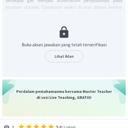
berwujud gas menjadi atom-atom penyusunnya pada
keadaan standar. Gambaran reaksi di atas dalam bentuk
struktur molekulnya sebagai berikut.
Perubahan entalpi dapat ditentukan dari selisih energi
Buka akses jawaban yang telah terverifikasi
ikatan rata-rata antara reaktan dengan
produk. Perhitungan perubahan entalpi atau jumlah kalor
Lihat Iklan
yang dilepaskan dari reaksi di atas sebagai berikut.
△
=
−
∑
∑
H
D
D
reaksi
reaktan
produk
=
(
+
6
+
+
D
D
D
D
C
=
C
C
−
H
C
−
C
H
−
Cl
=
(
+
)
−
(
+
D
D
D
D
C
=
C
H
−
Cl
C
−
C
C
−
H
Perdalam pemahamanmu bersama Master Teacher
=
(
614
+
426
)
−
(
348
+
413
+
326
)
k
di sesi Live Teaching, GRATIS!
−
1
=
1040
−
1087
kJ
mol
−
1
=
−
47
kJ
mol
Nilai negatif pada hasil perhitungan di atas menunjukkan
5.0
1
(
1 rating
)