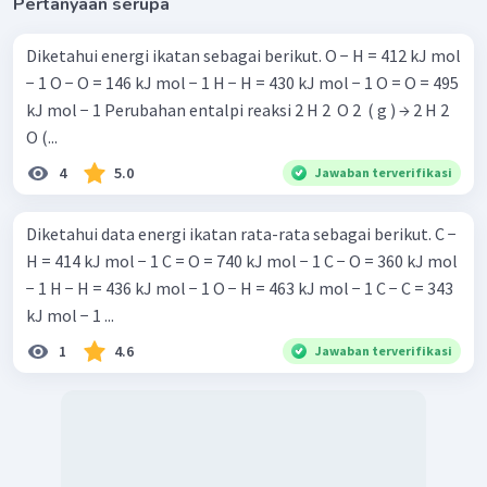
Pertanyaan serupa
Diketahui energi ikatan sebagai berikut. O − H = 412 kJ mol
− 1 O − O = 146 kJ mol − 1 H − H = 430 kJ mol − 1 O = O = 495
kJ mol − 1 Perubahan entalpi reaksi 2 H 2 ​ O 2 ​ ( g ) → 2 H 2 ​
O (...
4
5.0
Jawaban terverifikasi
Diketahui data energi ikatan rata-rata sebagai berikut. C −
H = 414 kJ mol − 1 C = O = 740 kJ mol − 1 C − O = 360 kJ mol
− 1 H − H = 436 kJ mol − 1 O − H = 463 kJ mol − 1 C − C = 343
kJ mol − 1 ​...
1
4.6
Jawaban terverifikasi