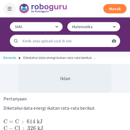
Masuk
Beranda
Diketahui data energi ikatan rata-rata berikut. ...
Iklan
Pertanyaan
Diketahui data energi ikatan rata-rata berikut.
C
=
C
:
614
kJ
C
−
Cl
:
326
kJ