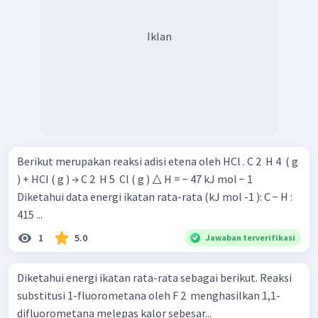
Iklan
Berikut merupakan reaksi adisi etena oleh HCl . C 2 ​ H 4 ​ ( g
) + HCI ( g ) → C 2 ​ H 5 ​ Cl ( g ) △ H = − 47 kJ mol − 1
Diketahui data energi ikatan rata-rata (kJ mol -1 ): C − H :
415 ...
1
5.0
Jawaban terverifikasi
Diketahui energi ikatan rata-rata sebagai berikut. Reaksi
substitusi 1-fluorometana oleh F 2 ​ menghasilkan 1,1-
difluorometana melepas kalor sebesar...