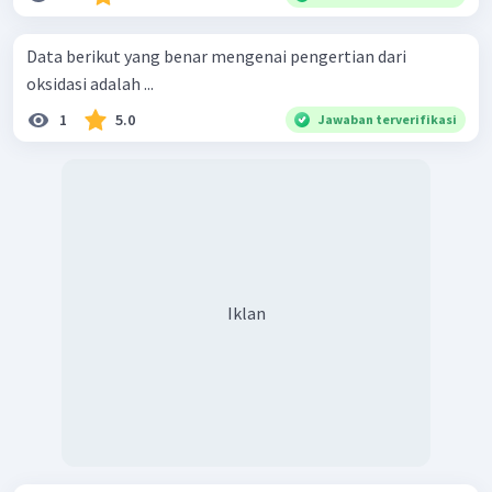
Data berikut yang benar mengenai pengertian dari
oksidasi adalah ...
1
5.0
Jawaban terverifikasi
Iklan