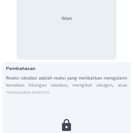
Iklan
Pembahasan
Reaksi oksidasi adalah reaksi yang melibatkan mengalami
kenaikan bilangan oksidasi, mengikat oksigen, atau
melepaskan elektron.
Terjadi pengikatan oksigen, berarti reaksi
oksidasi.
Terjadi pelepasan elektron, berarti reaksi
oksidasi.