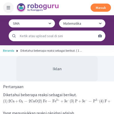
Masuk
Beranda
Diketahui beberapa reaksi sebagai berikut. ( 1 ...
Iklan
Pertanyaan
Diketahui beberapa reaksi sebagai berikut.
3
+
−
−
3
−
(
1
)
2
Ca
+
O
→
2
CaO
(
2
)
Fe
→
Fe
+
3
e
(
3
)
P
+
3
e
→
P
(
4
)
F
+
1
2
Yang menunjukkan reaksi oksidasi adalah ....