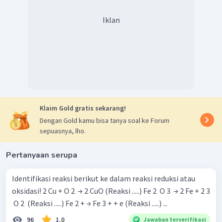
Iklan
Klaim Gold gratis sekarang!
Dengan Gold kamu bisa tanya soal ke Forum
sepuasnya, lho.
Pertanyaan serupa
Identifikasi reaksi berikut ke dalam reaksi reduksi atau
oksidasi! 2 Cu + O 2 ​ → 2 CuO (Reaksi .....) Fe 2 ​ O 3 ​ → 2 Fe + 2 3
​ O 2 ​ (Reaksi .....) Fe 2 + → Fe 3 + + e (Reaksi .....) ...
96
1.0
Jawaban terverifikasi