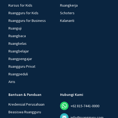
Kursus for Kids
Ruangkerja
Ruangguru for Kids
Schoters
Ruangguru for Business
Kalananti
Ruanguji
Ruangbaca
Ruangkelas
Ruangbelajar
Ruangpengajar
Ruangguru Privat
Ruangpeduli
Airis
Bantuan & Panduan
Hubungi Kami
Kredensial Perusahaan
+62 815-7441-0000
Beasiswa Ruangguru
info@ruangguru.com