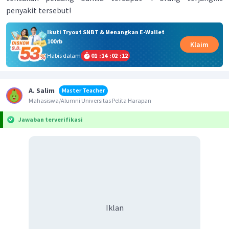
penyakit tersebut!
Ikuti Tryout SNBT & Menangkan E-Wallet
100rb
Klaim
Habis dalam
01
:
14
:
02
:
12
A. Salim
Master Teacher
Mahasiswa/Alumni Universitas Pelita Harapan
Jawaban terverifikasi
Iklan