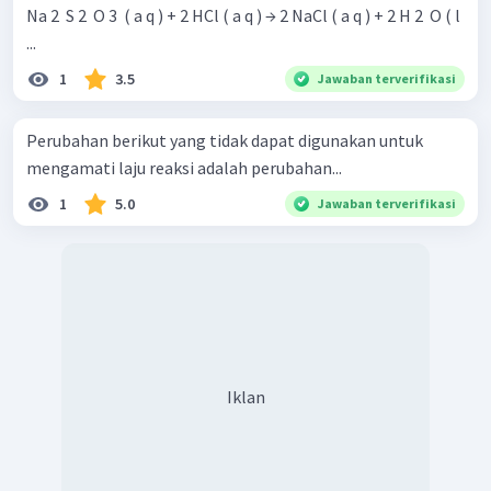
Na 2 ​ S 2 ​ O 3 ​ ( a q ) + 2 HCl ( a q ) → 2 NaCl ( a q ) + 2 H 2 ​ O ( l
...
1
3.5
Jawaban terverifikasi
Perubahan berikut yang tidak dapat digunakan untuk
mengamati laju reaksi adalah perubahan...
1
5.0
Jawaban terverifikasi
Iklan