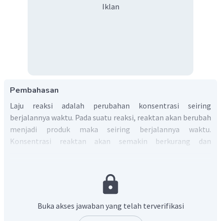
Iklan
Pembahasan
Laju reaksi adalah perubahan konsentrasi seiring
berjalannya waktu. Pada suatu reaksi, reaktan akan berubah
menjadi produk maka seiring berjalannya waktu.
Konsentrasi reaktan akan semakin berkurang dan
konsentrasi produk akan bertambah.
Pada reaksi
yang termasuk reaktan
adalah
A
dan
B
sedangkan produk adalah
C
dan
D
.
Oleh karena itu, laju reaksi dapat diungkapkan sebagai
berkurangnya konsentrasi A per satuan waktu.
Buka akses jawaban yang telah terverifikasi
Jadi, jawaban yang benar adalah A.