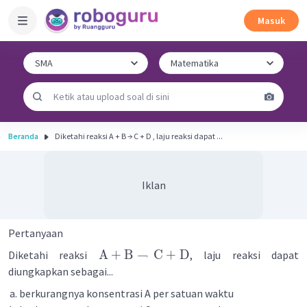
Masuk
Beranda
Diketahi reaksi A + B → C + D , laju reaksi dapat ...
Iklan
Pertanyaan
A
+
B
→
C
+
D
Diketahi reaksi
, laju reaksi dapat
diungkapkan sebagai...
berkurangnya konsentrasi A per satuan waktu