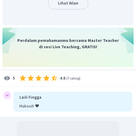
Lihat Iklan
Perdalam pemahamanmu bersama Master Teacher
di sesi Live Teaching, GRATIS!
4.8
5
(
7 rating
)
Laili Fingga
Makasih ❤️