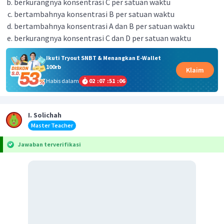
berkurangnya konsentrasi C per satuan waktu
bertambahnya konsentrasi B per satuan waktu
bertambahnya konsentrasi A dan B per satuan waktu
berkurangnya konsentrasi C dan D per satuan waktu
Ikuti Tryout SNBT & Menangkan E-Wallet
100rb
Klaim
Habis dalam
02
:
07
:
51
:
05
I. Solichah
Master Teacher
Jawaban terverifikasi