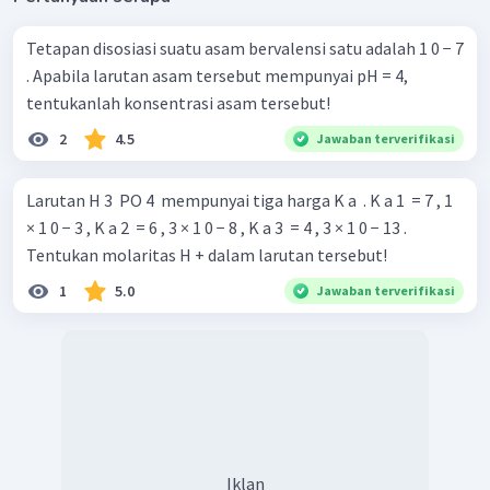
Tetapan disosiasi suatu asam bervalensi satu adalah 1 0 − 7
. Apabila larutan asam tersebut mempunyai pH = 4,
tentukanlah konsentrasi asam tersebut!
2
4.5
Jawaban terverifikasi
Larutan H 3 ​ PO 4 ​ mempunyai tiga harga K a ​ . K a 1 ​ = 7 , 1
× 1 0 − 3 , K a 2 ​ = 6 , 3 × 1 0 − 8 , K a 3 ​ = 4 , 3 × 1 0 − 13 .
Tentukan molaritas H + dalam larutan tersebut!
1
5.0
Jawaban terverifikasi
Iklan