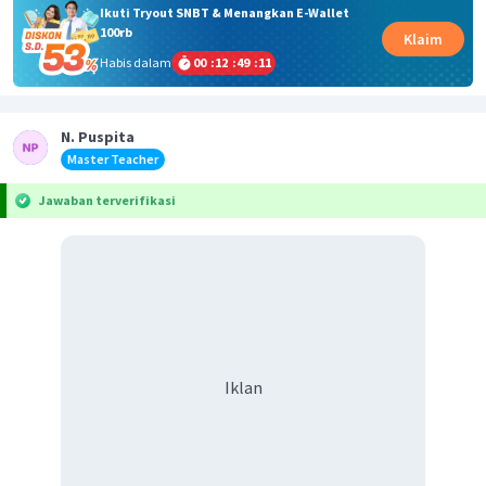
Ikuti Tryout SNBT & Menangkan E-Wallet
100rb
Klaim
Habis dalam
00
:
12
:
49
:
11
N. Puspita
Master Teacher
Jawaban terverifikasi
Iklan