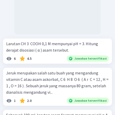
Larutan CH 3 ​ COOH 0,1 M mempunyai pH = 3. Hitung
derajat disosiasi ( α ) asam tersebut.
6
4.5
Jawaban terverifikasi
Jeruk merupakan salah satu buah yang mengandung
vitamin C atau asam askorbat, C 6 ​ H 8 ​ O 6 ​ ( A r ​ C = 12 , H =
1 , O = 16 ) . Sebuah jeruk yang massanya 80 gram, setelah
dianalisis mengandung vi...
1
2.0
Jawaban terverifikasi
Sebanyak 100 mL larutan asam format mempunyai pH = 4