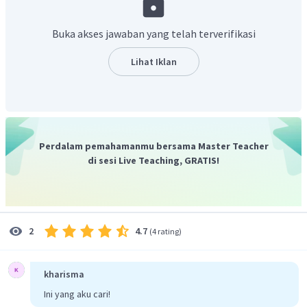
Buka akses jawaban yang telah terverifikasi
3
−
log
2
Jadi, pH larutan asam tersebut adalah
.
Lihat Iklan
Perdalam pemahamanmu bersama Master Teacher
di sesi Live Teaching, GRATIS!
4.7
2
(
4 rating
)
kharisma
Ini yang aku cari!