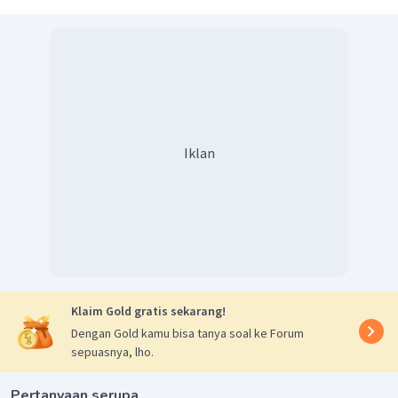
Iklan
Klaim Gold gratis sekarang!
Dengan Gold kamu bisa tanya soal ke Forum
sepuasnya, lho.
Pertanyaan serupa