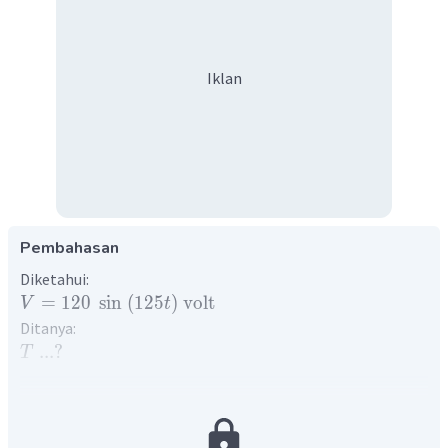
Iklan
Pembahasan
Diketahui:
=
120
sin
(
125
)
volt
V
t
Ditanya:
...
?
T
Penyelesaian:
Periode adalah waktu yang dibutuhkan untuk satu kali
gelombang