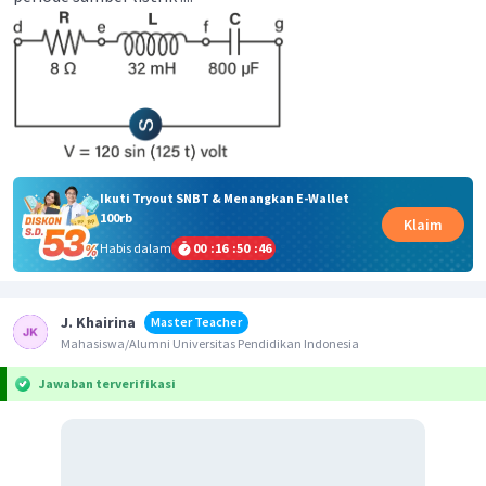
Ikuti Tryout SNBT & Menangkan E-Wallet
100rb
Klaim
Habis dalam
00
:
16
:
50
:
46
J. Khairina
Master Teacher
Mahasiswa/Alumni Universitas Pendidikan Indonesia
Jawaban terverifikasi