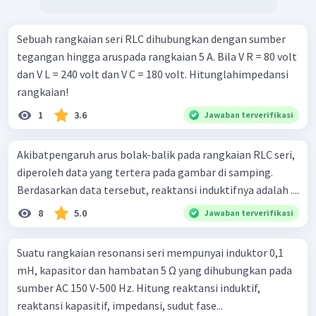
Sebuah rangkaian seri RLC dihubungkan dengan sumber
tegangan hingga aruspada rangkaian 5 A. Bila V R = 80 volt
dan V L = 240 volt dan V C = 180 volt. Hitunglahimpedansi
rangkaian!
1
3.6
Jawaban terverifikasi
Akibatpengaruh arus bolak-balik pada rangkaian RLC seri,
diperoleh data yang tertera pada gambar di samping.
Berdasarkan data tersebut, reaktansi induktifnya adalah ....
8
5.0
Jawaban terverifikasi
Suatu rangkaian resonansi seri mempunyai induktor 0,1
mH, kapasitor dan hambatan 5 Ω yang dihubungkan pada
sumber AC 150 V-500 Hz. Hitung reaktansi induktif,
reaktansi kapasitif, impedansi, sudut fase...