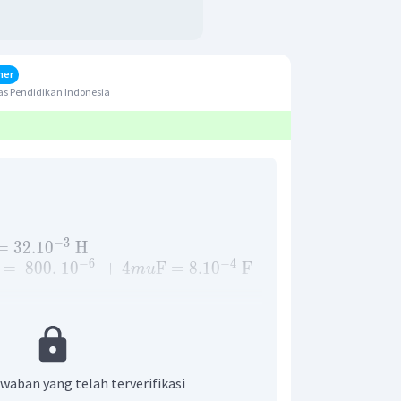
her
s Pendidikan Indonesia
−
3
=
32.1
0
H
−
6
−
4
=
800.
1
0
+
4
F
=
8.1
0
F
m
u
/
s
waban yang telah terverifikasi
itik d-e (pada resistor) pada rangkaian