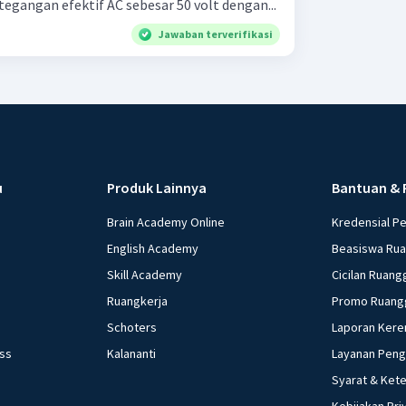
tegangan efektif AC sebesar 50 volt dengan...
Jawaban terverifikasi
u
Produk Lainnya
Bantuan & 
Brain Academy Online
Kredensial P
English Academy
Beasiswa Ru
Skill Academy
Cicilan Ruang
Ruangkerja
Promo Ruang
Schoters
Laporan Kere
ess
Kalananti
Layanan Pen
Syarat & Ket
Kebijakan Pri