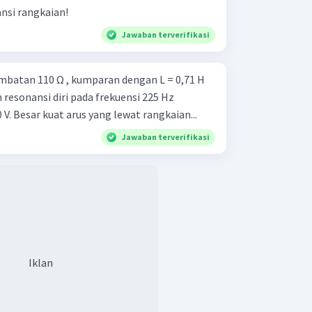
antara titik d-e (
V
)
nsi rangkaian!
R
Jawaban terverifikasi
 tegangan antara titik d-e sebesar 96
ambatan 110 Ω , kumparan dengan L = 0,71 H
resonansi diri pada frekuensi 225 Hz
V. Besar kuat arus yang lewat rangkaian...
Jawaban terverifikasi
Iklan