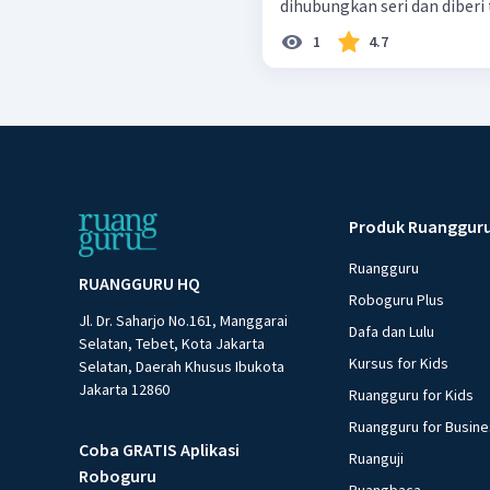
dihubungkan seri dan diberi 
1
4.7
Produk Ruanggur
Ruangguru
RUANGGURU HQ
Roboguru Plus
Jl. Dr. Saharjo No.161, Manggarai
Dafa dan Lulu
Selatan, Tebet, Kota Jakarta
Kursus for Kids
Selatan, Daerah Khusus Ibukota
Jakarta 12860
Ruangguru for Kids
Ruangguru for Busin
Coba GRATIS Aplikasi
Ruanguji
Roboguru
Ruangbaca