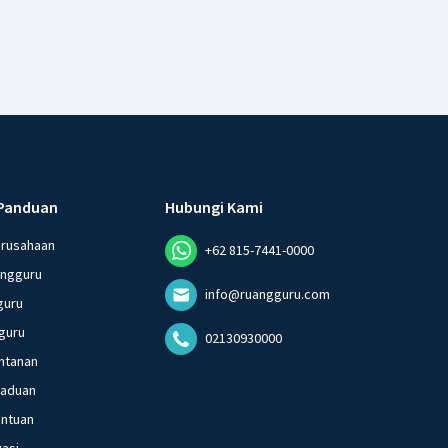
Panduan
Hubungi Kami
erusahaan
+62 815-7441-0000
angguru
info@ruangguru.com
guru
guru
02130930000
ntanan
gaduan
entuan
vasi