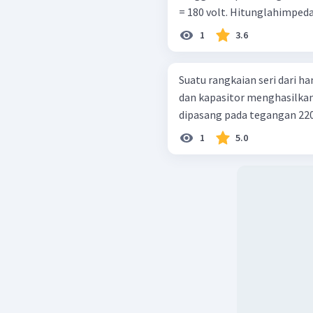
5. mencari nilai tegangan 
= 180 volt. Hitunglahimpeda
=
.
V
I
R
R
mak
s
1
3.6
=
12.
(
8
)
V
R
=
96
volt
V
R
Dengan demikian, nilai
Suatu rangkaian seri dari h
volt.
dan kapasitor menghasilkan 
dipasang pada tegangan 220 
1
5.0