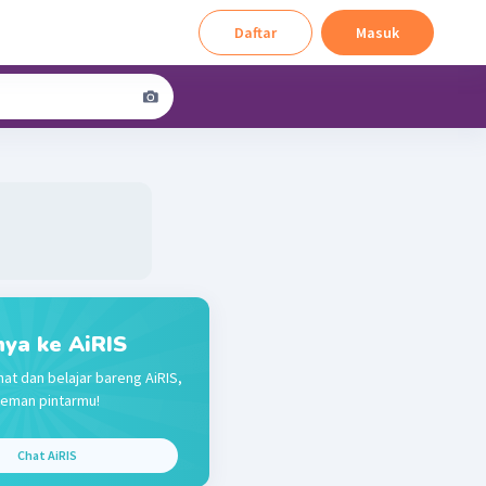
Daftar
Masuk
nya ke AiRIS
hat dan belajar bareng AiRIS,
teman pintarmu!
Chat AiRIS