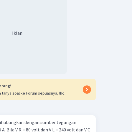
Iklan
 (
Z
)
2
−
)
X
L
C
2
10
)
2
)
arang!
 tanya soal ke Forum sepuasnya, lho.
s maksimum (
I
)
maks
 dihubungkan dengan sumber tegangan
. Bila V R = 80 volt dan V L = 240 volt dan V C