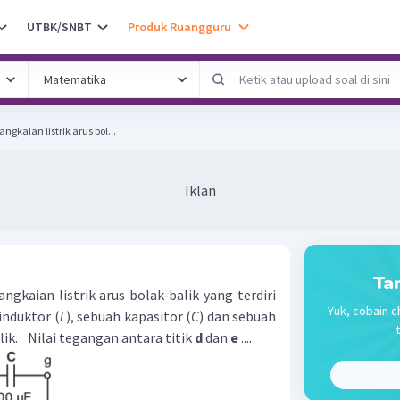
UTBK/SNBT
Produk Ruangguru
gkaian listrik arus bol...
Iklan
Ta
gkaian listrik arus bolak-balik yang terdiri
Yuk, cobain c
induktor (
L
), sebuah kapasitor (
C
) dan sebuah
lik.
Nilai tegangan antara titik
d
dan
e
....