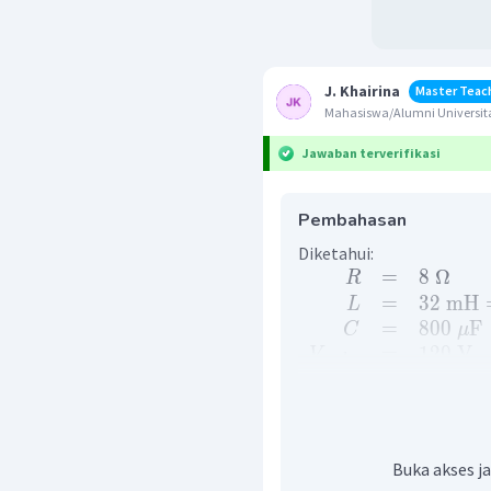
J. Khairina
Master Teac
Mahasiswa/Alumni Universita
Jawaban terverifikasi
Pembahasan
Diketahui:
=
8
Ω
R
=
32
mH
L
=
800
F
C
μ
=
120
V
V
mak
s
=
125
rad
ω
Ditanya:
...
?
V
R
Penyelesaian:
Buka akses ja
Besar Tegangan antara t