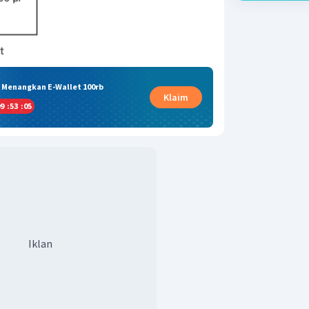
& Menangkan E-Wallet 100rb
Klaim
9
:
53
:
04
Iklan