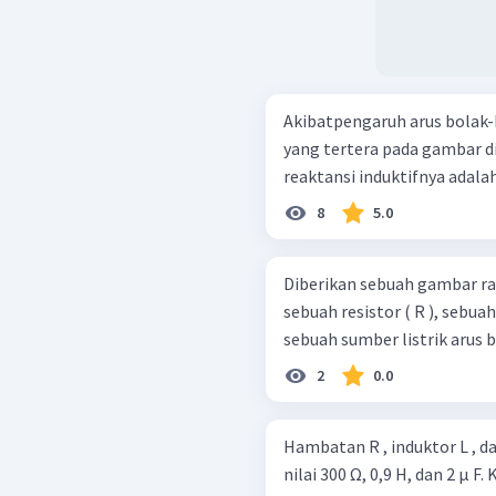
Akibatpengaruh arus bolak-b
yang tertera pada gambar di samping. Berdasar
reaktansi induktifnya adalah .
8
5.0
Diberikan sebuah gambar rang
sebuah resistor ( R ), sebuah
sebuah sumber listrik arus bo
2
0.0
Hambatan R , induktor L , 
nilai 300 Ω, 0,9 H, dan 2 μ F