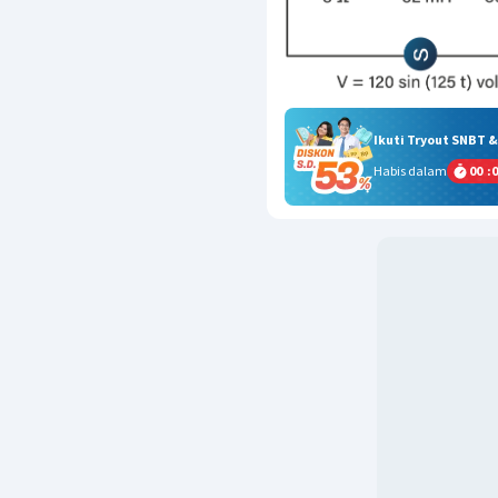
Ikuti Tryout SNBT 
Habis dalam
00
:
0